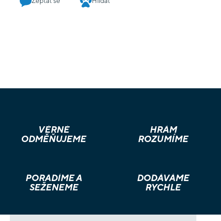
Zeptat se
Hlídat
detailing the Champions of Russ Detachment - 1x Space
Wolves Armoury Card
VĚRNÉ
HRÁM
ODMĚŇUJEME
ROZUMÍME
PORADÍME A
DODÁVÁME
SEŽENEME
RYCHLE