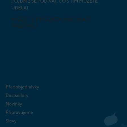
POJĎME SE PODÍVAT, CO S TÍM MŮŽETE
UDĚLAT
MŮŽETE PROZKOUMAT NAŠI
NABÍDKU
DESKOVÉ A
HLAVOLAMY
KARETNÍ HRY
VÝUKOVÉ HRY
SKLÁDAČKY
HRY PRO
BUDOVATELSKÉ
NEJMENŠÍ
STRATEGIE
Předobjednávky
Bestsellery
Novinky
Připravujeme
Slevy