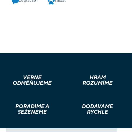
Zeptat se
Hlídat
VĚRNÉ
HRÁM
ODMĚŇUJEME
ROZUMÍME
PORADÍME A
DODÁVÁME
SEŽENEME
RYCHLE