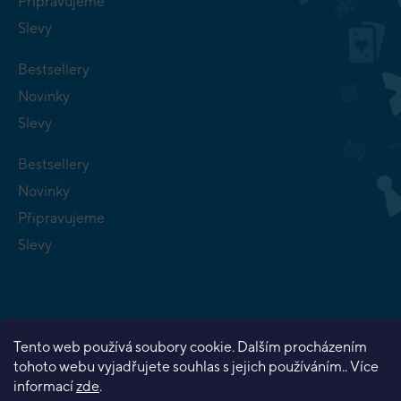
Připravujeme
Slevy
Bestsellery
Novinky
Slevy
Bestsellery
Novinky
Připravujeme
Slevy
Tento web používá soubory cookie. Dalším procházením
Copyright 2026
Planeta her
. Všechna práva vyhrazena.
tohoto webu vyjadřujete souhlas s jejich používáním.. Více
Vytvořil Shoptet Premium
informací
zde
.