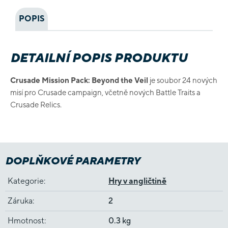
POPIS
DETAILNÍ POPIS PRODUKTU
Crusade Mission Pack: Beyond the Veil
je soubor 24 nových
misí pro Crusade campaign, včetně nových Battle Traits a
Crusade Relics.
DOPLŇKOVÉ PARAMETRY
Kategorie
:
Hry v angličtině
Záruka
:
2
Hmotnost
:
0.3 kg