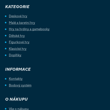
KATEGORIE
Deskové hry
Malé a karetní hry
Hry na hrdiny a gamebooky
Dětské hry
Figurkové hry
Klasické hry
Doplňky
INFORMACE
Kontakty
Bodový systém
O NÁKUPU
Vše o nákupu