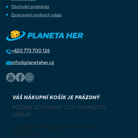
Obchodní podmínky
Zpracování osobních údajů
+420
773 700 126
info@planetaher.cz
VÁŠ NÁKUPNÍ KOŠÍK JE PRÁZDNÝ
POJĎME SE PODÍVAT, CO S TÍM MŮŽETE
UDĚLAT
MŮŽETE PROZKOUMAT NAŠI
NABÍDKU