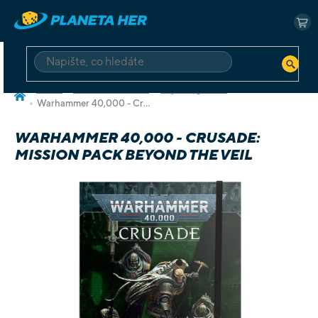
Přejít
na
NÁ
obsah
KO
HLEDAT
Domů
Deskové a karetní
Hry v angličtině
Warhammer 40,000 - Crusade: Mission Pack Beyond the Veil
WARHAMMER 40,000 - CRUSADE:
MISSION PACK BEYOND THE VEIL