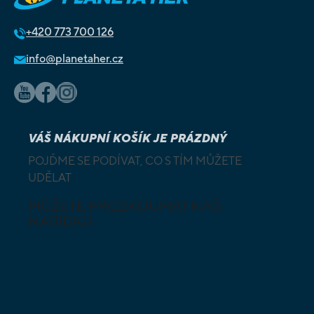
+420
773 700 126
info@planetaher.cz
VÁŠ NÁKUPNÍ KOŠÍK JE PRÁZDNÝ
POJĎME SE PODÍVAT, CO S TÍM MŮŽETE
UDĚLAT
MŮŽETE PROZKOUMAT NAŠI
NABÍDKU
DESKOVÉ A
HLAVOLAMY
KARETNÍ HRY
VÝUKOVÉ HRY
SKLÁDAČKY
HRY PRO
BUDOVATELSKÉ
NEJMENŠÍ
STRATEGIE