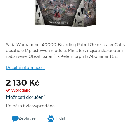
Sada Warhammer 40000: Boarding Patrol Genestealer Cults
obsahuje 17 plastových modelů. Miniatury nejsou složené ani
nabarvené. Obsah balení: 1x Kelermorph 1x Abominant 5x
Aberrants 10x Acolyte Hybrids
Detailní informace
2 130 Kč
Vyprodáno
Možnosti doručení
Položka byla vyprodána…
Zeptat se
Hlídat