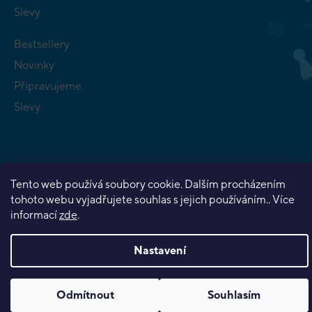
Slevy
Bestsellery
Novinky
Připravujeme
Slevy
Tento web používá soubory cookie. Dalším procházením
Copyright 2026
Planeta her
. Všechna práva vyhrazena.
tohoto webu vyjadřujete souhlas s jejich používáním.. Více
Vytvořil Shoptet Premium
informací
zde
.
Nastavení
Odmítnout
Souhlasím