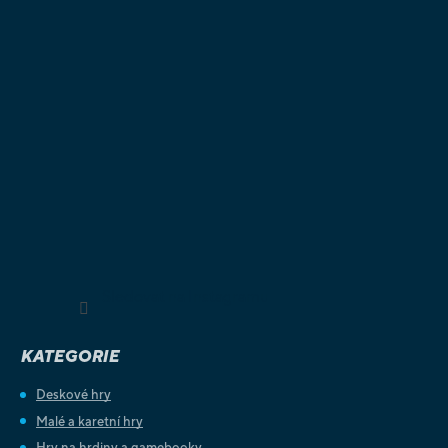
Sledovat na Instagramu
KATEGORIE
Deskové hry
Malé a karetní hry
Hry na hrdiny a gamebooky