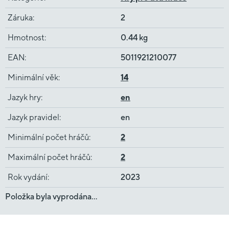
Záruka
:
2
Hmotnost
:
0.44 kg
EAN
:
5011921210077
Minimální věk
:
14
Jazyk hry
:
en
Jazyk pravidel
:
en
Minimální počet hráčů
:
2
Maximální počet hráčů
:
2
Rok vydání
:
2023
Položka byla vyprodána…