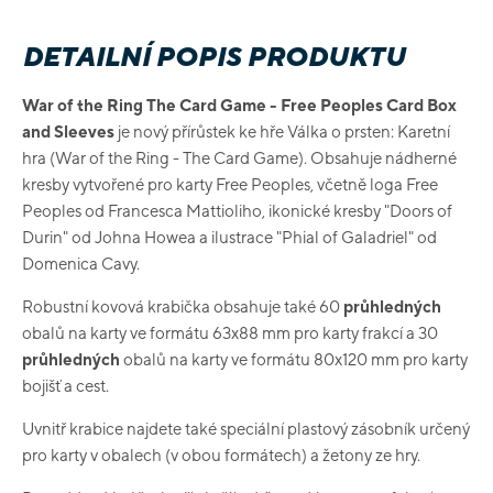
DETAILNÍ POPIS PRODUKTU
War of the Ring The Card Game - Free Peoples Card Box
and Sleeves
je nový přírůstek ke hře Válka o prsten: Karetní
hra (War of the Ring - The Card Game). Obsahuje nádherné
kresby vytvořené pro karty Free Peoples, včetně loga Free
Peoples od Francesca Mattioliho, ikonické kresby "Doors of
Durin" od Johna Howea a ilustrace "Phial of Galadriel" od
Domenica Cavy.
Robustní kovová krabička obsahuje také 60
průhledných
obalů na karty ve formátu 63x88 mm pro karty frakcí a 30
průhledných
obalů na karty ve formátu 80x120 mm pro karty
bojišť a cest.
Uvnitř krabice najdete také speciální plastový zásobník určený
pro karty v obalech (v obou formátech) a žetony ze hry.