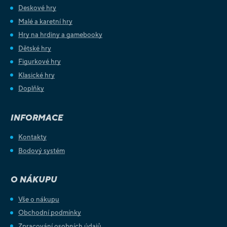
Deskové hry
Malé a karetní hry
Hry na hrdiny a gamebooky
Dětské hry
Figurkové hry
Klasické hry
Doplňky
INFORMACE
Kontakty
Bodový systém
O NÁKUPU
Vše o nákupu
Obchodní podmínky
Zpracování osobních údajů