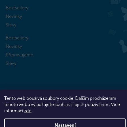
Bestsellery
Novinky
Slevy
Bestsellery
Novinky
Připravujeme
Slevy
Tento web používá soubory cookie. Dalším procházením
Copyright 2026
Planeta her
. Všechna práva vyhrazena.
tohoto webu vyjadřujete souhlas s jejich používáním.. Více
Vytvořil Shoptet Premium
informací
zde
.
Nastavení