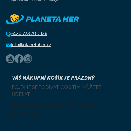
+420
773 700 126
info@planetaher.cz
VÁŠ NÁKUPNÍ KOŠÍK JE PRÁZDNÝ
POJĎME SE PODÍVAT, CO S TÍM MŮŽETE
UDĚLAT
MŮŽETE PROZKOUMAT NAŠI
NABÍDKU
DESKOVÉ A
HLAVOLAMY