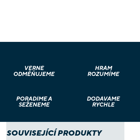
pouzdro na karty Shadow, získáte vše, co potřebujete k
uložení a ochraně všech herních karet a žetonů, které jsou
součástí hry, a to kompaktním a stylovým způsobem.
VĚRNÉ
HRÁM
ODMĚŇUJEME
ROZUMÍME
PORADÍME A
DODÁVÁME
SEŽENEME
RYCHLE
SOUVISEJÍCÍ PRODUKTY