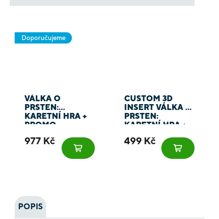
Doporučujeme
VÁLKA O
CUSTOM 3D
PRSTEN:
INSERT VÁLKA O
KARETNÍ HRA +
PRSTEN:
PROMO
KARETNÍ HRA +
ROZŠÍŘENÍ
977 Kč
499 Kč
POPIS