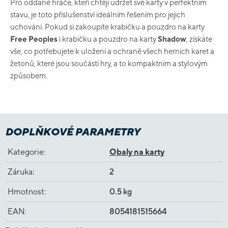
Pro oddané hráče, kteří chtějí udržet své karty v perfektním
stavu, je toto příslušenství ideálním řešením pro jejich
uchování. Pokud si zakoupíte krabičku a pouzdro na karty
Free Peoples
i krabičku a pouzdro na karty
Shadow
, získáte
vše, co potřebujete k uložení a ochraně všech herních karet a
žetonů, které jsou součástí hry, a to kompaktním a stylovým
způsobem.
DOPLŇKOVÉ PARAMETRY
Kategorie
:
Obaly na karty
Záruka
:
2
Hmotnost
:
0.5 kg
EAN
:
8054181515664