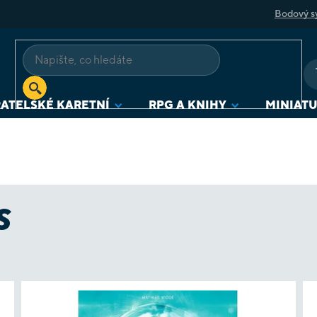
Bodový s
ATELSKÉ KARETNÍ
RPG A KNIHY
MINIAT
S