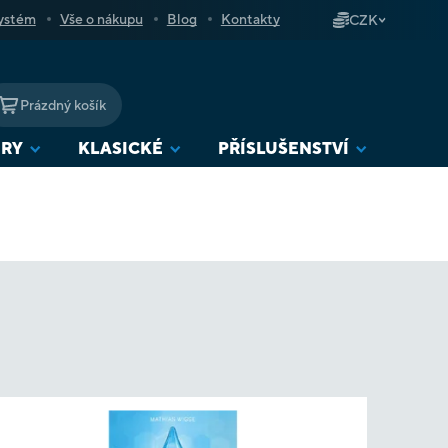
ystém
Vše o nákupu
Blog
Kontakty
CZK
Prázdný košík
NÁKUPNÍ
KOŠÍK
URY
KLASICKÉ
PŘÍSLUŠENSTVÍ