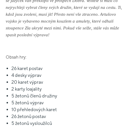
se jazýček vah překlopil ve prospěch Dobra. Velitelé si musí co
nejrychleji vybrat členy svých družin, které se vydají na cestu. Ti,
kdož jsou zvoleni, musí jít! Přesto není vše ztraceno. Artušovo
vojsko je vybaveno mocným kouzlem a amulety, které odhalí
stoupence Zla ukryté mezi nimi. Pokud vše selže, stále vás může
spasit poslední výprava!
Obsah hry:
26 karet postav
4 desky výprav
20 karet výprav
2 karty loajality
5 žetonů členů družiny
5 žetonů výprav
10 přehledových karet
26 žetonů postav
5 žetonů vysloužilců