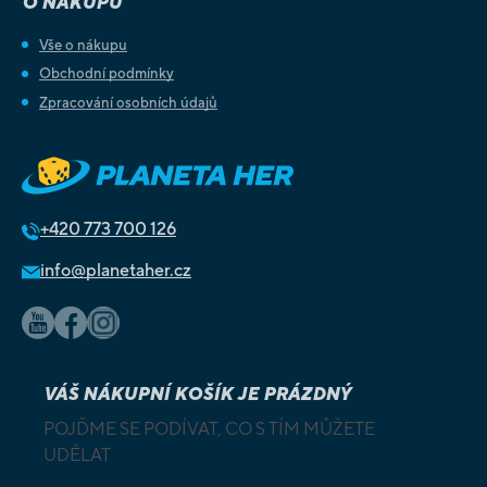
O NÁKUPU
Vše o nákupu
Obchodní podmínky
Zpracování osobních údajů
+420
773 700 126
info@planetaher.cz
VÁŠ NÁKUPNÍ KOŠÍK JE PRÁZDNÝ
POJĎME SE PODÍVAT, CO S TÍM MŮŽETE
UDĚLAT