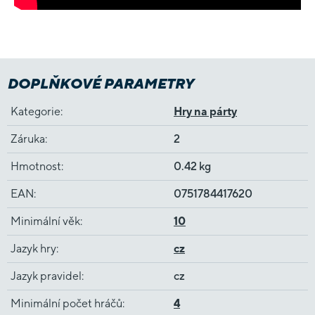
DOPLŇKOVÉ PARAMETRY
Kategorie
:
Hry na párty
Záruka
:
2
Hmotnost
:
0.42 kg
EAN
:
0751784417620
Minimální věk
:
10
Jazyk hry
:
cz
Jazyk pravidel
:
cz
Minimální počet hráčů
:
4