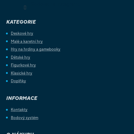
Sledovat na Instagramu
KATEGORIE
Deskové hry
Malé a karetní hry
Hry na hrdiny a gamebooky
Dětské hry
Figurkové hry
Klasické hry
Doplňky
INFORMACE
Kontakty
Bodový systém