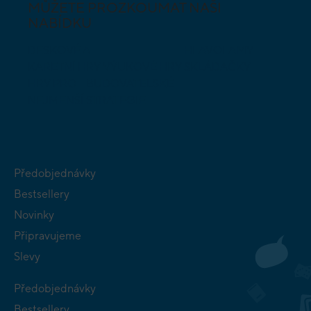
MŮŽETE PROZKOUMAT NAŠI
NABÍDKU
DESKOVÉ A
HLAVOLAMY
KARETNÍ HRY
VÝUKOVÉ HRY
SKLÁDAČKY
HRY PRO
BUDOVATELSKÉ
NEJMENŠÍ
STRATEGIE
Předobjednávky
Bestsellery
Novinky
Připravujeme
Slevy
Předobjednávky
Bestsellery