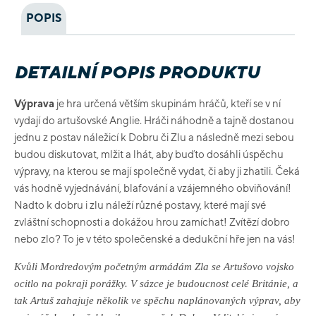
POPIS
DETAILNÍ POPIS PRODUKTU
Výprava
je hra určená větším skupinám hráčů, kteří se v ní
vydají do artušovské Anglie. Hráči náhodně a tajně dostanou
jednu z postav náležicí k Dobru či Zlu a následně mezi sebou
budou diskutovat, mlžit a lhát, aby buďto dosáhli úspěchu
výpravy, na kterou se mají společně vydat, či aby ji zhatili. Čeká
vás hodně vyjednávání, blafování a vzájemného obviňování!
Nadto k dobru i zlu náleží různé postavy, které mají své
zvláštní schopnosti a dokážou hrou zamíchat! Zvítězí dobro
nebo zlo? To je v této společenské a dedukční hře jen na vás!
Kvůli Mordredovým početným armádám Zla se Artušovo vojsko
ocitlo na pokraji porážky. V sázce je budoucnost celé Británie, a
tak Artuš zahajuje několik ve spěchu naplánovaných výprav, aby