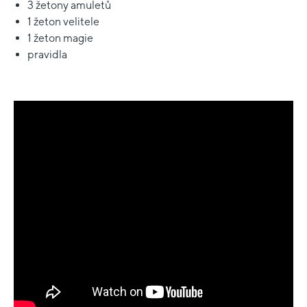
3 žetony amuletů
1 žeton velitele
1 žeton magie
pravidla