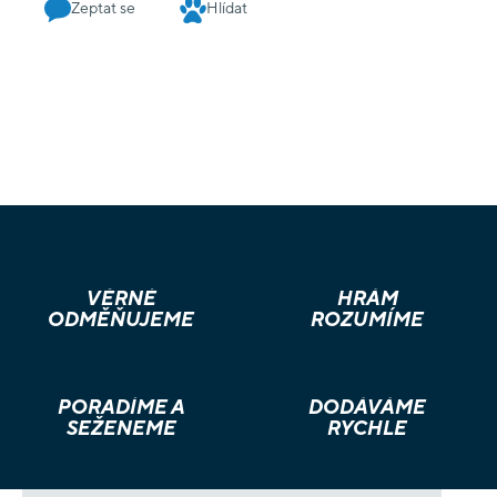
Zeptat se
Hlídat
VĚRNÉ
HRÁM
ODMĚŇUJEME
ROZUMÍME
PORADÍME A
DODÁVÁME
SEŽENEME
RYCHLE