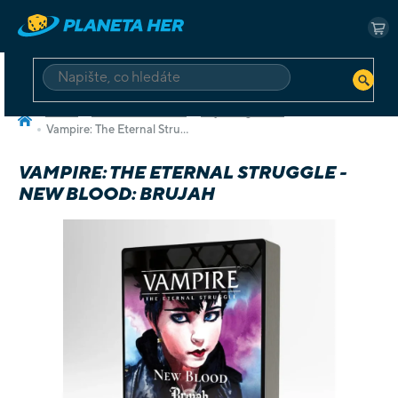
Přejít
na
NÁ
obsah
KO
HLEDAT
Domů
Deskové a karetní
Hry v angličtině
Vampire: The Eternal Struggle - New Blood: Brujah
VAMPIRE: THE ETERNAL STRUGGLE -
NEW BLOOD: BRUJAH