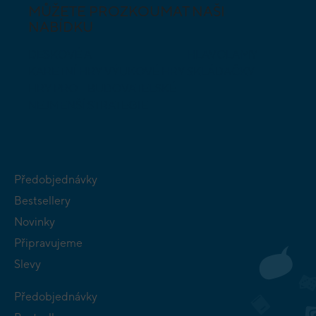
MŮŽETE PROZKOUMAT NAŠI
NABÍDKU
DESKOVÉ A
HLAVOLAMY
KARETNÍ HRY
VÝUKOVÉ HRY
SKLÁDAČKY
HRY PRO
BUDOVATELSKÉ
NEJMENŠÍ
STRATEGIE
Předobjednávky
Bestsellery
Novinky
Připravujeme
Slevy
Předobjednávky