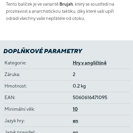
Tento balíček je ve variantě
Brujah
, který se soustředí na
prozíravost a anarchistickou taktiku, díky které vaši upíři
odradí všechny vaše nepřátele od útoku.
DOPLŇKOVÉ PARAMETRY
Kategorie
:
Hry v angličtině
Záruka
:
2
Hmotnost
:
0.2 kg
EAN
:
5060616471095
Minimální věk
:
10
Jazyk hry
:
en
Jazyk pravidel
:
en