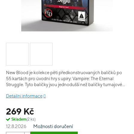
New Blood je kolekce pěti předkonstruovaných balíčků po
55 kartách pro úvodní hry s upíry: Vampire: The Eternal
Struggle. Tyto balíčky jsou jednodušší než balíčky turnajové
úrovně, ale představují všechny základní mechanismy hry.
Detailní informace
Jsou vyvážené a vhodné pro zábavné a vzrušující první
vyzkoušení hry Vampire: The Eternal Struggle. Některé z
269 Kč
přiložených karet jsou reprinty a některé jsou zcela nové pro
tuto sadu, všechny jsou připraveny k míchání s kartami z jiných
Skladem
(2 ks)
sad. Tento balíček je ve variantě Brujah, který se soustředí na
12.8.2026
Možnosti doručení
prozíravost a anarchistickou taktiku, díky které vaši upíři
odradí všechny vaše nepřátele od útoku.