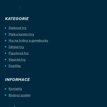
Sledovat na Instagramu
KATEGORIE
Deskové hry
Malé a karetní hry
Hry na hrdiny a gamebooky
Dětské hry
Figurkové hry
Klasické hry
Doplňky
INFORMACE
Kontakty
Bodový systém