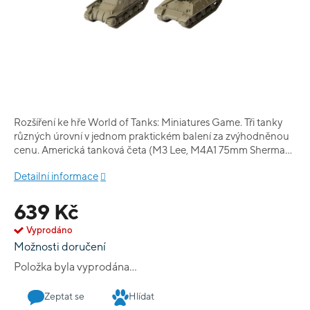
Rozšíření ke hře World of Tanks: Miniatures Game. Tři tanky
různých úrovní v jednom praktickém balení za zvýhodněnou
cenu. Americká tanková četa (M3 Lee, M4A1 75mm Sherman,
M10 Wolverine) 3 plastové tanky 3 karty tanků 15 karet
Detailní informace
vylepšení
639 Kč
Vyprodáno
Možnosti doručení
Položka byla vyprodána…
Zeptat se
Hlídat