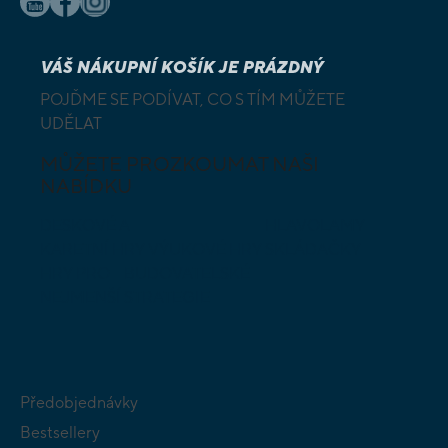
VÁŠ NÁKUPNÍ KOŠÍK JE PRÁZDNÝ
POJĎME SE PODÍVAT, CO S TÍM MŮŽETE
UDĚLAT
MŮŽETE PROZKOUMAT NAŠI
NABÍDKU
DESKOVÉ A
HLAVOLAMY
KARETNÍ HRY
VÝUKOVÉ HRY
SKLÁDAČKY
HRY PRO
BUDOVATELSKÉ
NEJMENŠÍ
STRATEGIE
Předobjednávky
Bestsellery