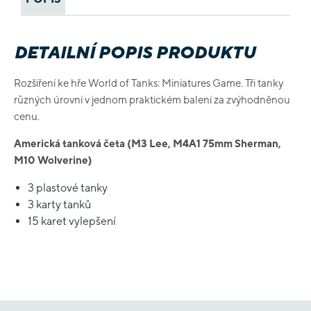
DETAILNÍ POPIS PRODUKTU
Rozšíření ke hře World of Tanks: Miniatures Game. Tři tanky
různých úrovní v jednom praktickém balení za zvýhodněnou
cenu.
Americká
tanková
četa
(M3 Lee, M4A1 75mm Sherman,
M10 Wolverine)
3 plastové tanky
3
karty
tanků
15 karet
vylepšení