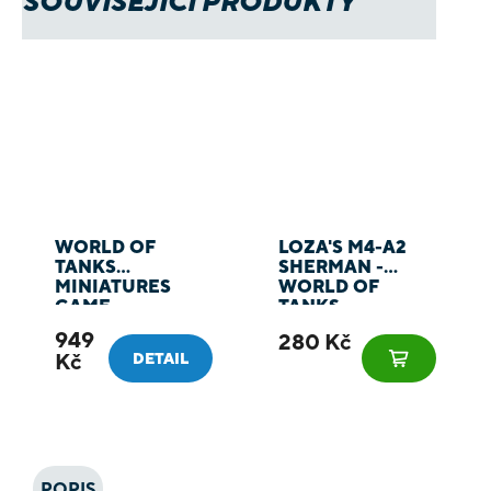
SOUVISEJÍCÍ PRODUKTY
WORLD OF
LOZA'S M4-A2
TANKS
SHERMAN -
MINIATURES
WORLD OF
GAME
TANKS
MINIATURES
949
280 Kč
GAME
Kč
DETAIL
POPIS