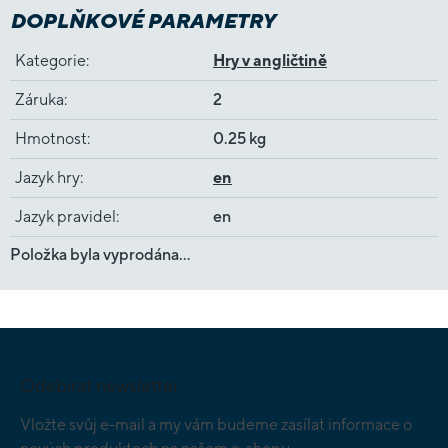
DOPLŇKOVÉ PARAMETRY
Kategorie
:
Hry v angličtině
Záruka
:
2
Hmotnost
:
0.25 kg
Jazyk hry
:
en
Jazyk pravidel
:
en
Položka byla vyprodána…
Z
á
p
Odebírat newsletter
a
t
Vložte svůj e-mail a my vám budeme zasílat informace o
í