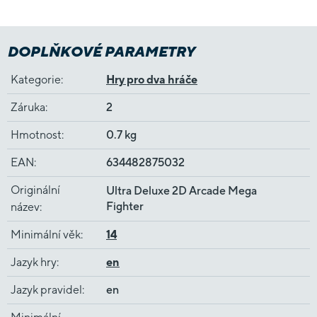
DOPLŇKOVÉ PARAMETRY
Kategorie
:
Hry pro dva hráče
Záruka
:
2
Hmotnost
:
0.7 kg
EAN
:
634482875032
Originální
Ultra Deluxe 2D Arcade Mega
Fighter
název
:
Minimální věk
:
14
Jazyk hry
:
en
Jazyk pravidel
:
en