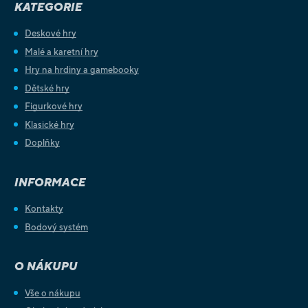
KATEGORIE
Deskové hry
Malé a karetní hry
Hry na hrdiny a gamebooky
Dětské hry
Figurkové hry
Klasické hry
Doplňky
INFORMACE
Kontakty
Bodový systém
O NÁKUPU
Vše o nákupu