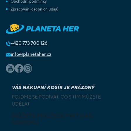
Obchodní podmínky
Zpracování osobních údajů
+420
773 700 126
info@planetaher.cz
VÁŠ NÁKUPNÍ KOŠÍK JE PRÁZDNÝ
POJĎME SE PODÍVAT, CO S TÍM MŮŽETE
UDĚLAT
MŮŽETE PROZKOUMAT NAŠI
NABÍDKU