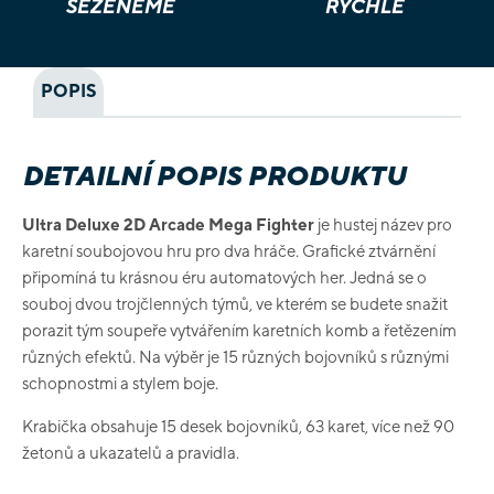
SEŽENEME
RYCHLE
POPIS
DETAILNÍ POPIS PRODUKTU
Ultra Deluxe 2D Arcade Mega Fighter
je hustej název pro
karetní soubojovou hru pro dva hráče. Grafické ztvárnění
připomíná tu krásnou éru automatových her. Jedná se o
souboj dvou trojčlenných týmů, ve kterém se budete snažit
porazit tým soupeře vytvářením karetních komb a řetězením
různých efektů. Na výběr je 15 různých bojovníků s různými
schopnostmi a stylem boje.
Krabička obsahuje 15 desek bojovníků, 63 karet, více než 90
žetonů a ukazatelů a pravidla.