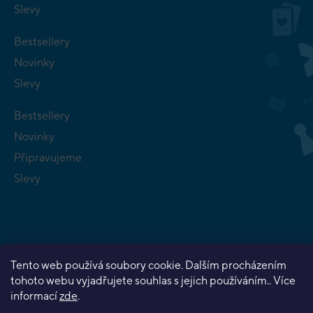
Slevy
Bestsellery
Novinky
Slevy
Bestsellery
Novinky
Připravujeme
Slevy
Tento web používá soubory cookie. Dalším procházením
Copyright 2026
Planeta her
. Všechna práva vyhrazena.
tohoto webu vyjadřujete souhlas s jejich používáním.. Více
Vytvořil Shoptet Premium
informací
zde
.