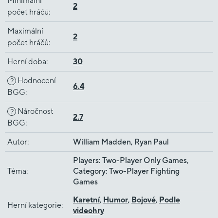
Minimální
2
počet hráčů
:
Maximální
2
počet hráčů
:
Herní doba
:
30
Hodnocení
?
6.4
BGG
:
Náročnost
?
2.7
BGG
:
Autor
:
William Madden, Ryan Paul
Players: Two-Player Only Games,
Téma
:
Category: Two-Player Fighting
Games
Karetní
,
Humor
,
Bojové
,
Podle
Herní kategorie
:
videohry