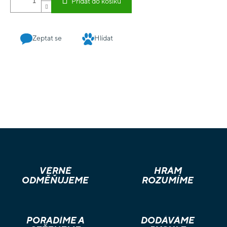
Přidat do košíku
Zeptat se
Hlídat
VĚRNÉ
HRÁM
ODMĚŇUJEME
ROZUMÍME
PORADÍME A
DODÁVÁME