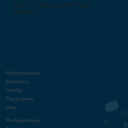
MŮŽETE PROZKOUMAT NAŠI
NABÍDKU
DESKOVÉ A
HLAVOLAMY
KARETNÍ HRY
VÝUKOVÉ HRY
SKLÁDAČKY
HRY PRO
BUDOVATELSKÉ
NEJMENŠÍ
STRATEGIE
Předobjednávky
Bestsellery
Novinky
Připravujeme
Slevy
Předobjednávky