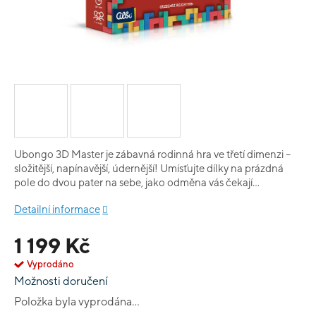
Ubongo 3D Master je zábavná rodinná hra ve třetí dimenzi –
složitější, napínavější, údernější! Umísťujte dílky na prázdná
pole do dvou pater na sebe, jako odměna vás čekají
drahokamy. Dílky ve hře jsou dřevěné a výběr ze dvou
Detailní informace
obtížností zajistí lehký start a dlouhotrvající zábavu. V krabici
najdete 36 karet s 504 zadáními, 40 herních dílků, plátěný
1 199 Kč
pytlík, kostku a 58 drahokamů.
Vyprodáno
Možnosti doručení
Položka byla vyprodána…