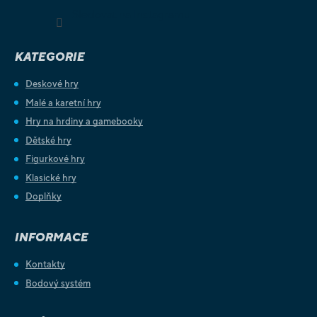
Sledovat na Instagramu
KATEGORIE
Deskové hry
Malé a karetní hry
Hry na hrdiny a gamebooky
Dětské hry
Figurkové hry
Klasické hry
Doplňky
INFORMACE
Kontakty
Bodový systém