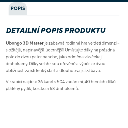
POPIS
DETAILNÍ POPIS PRODUKTU
Ubongo 3D Master
je zábavná rodinná hra ve třetí dimenzi –
složitější, napínavější, údernější! Umísťujte dílky na prázdná
pole do dvou pater na sebe, jako odměna vás čekají
drahokamy. Dílky ve hře jsou dřevěné a výběr ze dvou
obtížností zajistí lehký start a dlouhotrvající zábavu.
V krabici najdete 36 karet s 504 zadáními, 40 herních dílků,
plátěný pytlík, kostku a 58 drahokamů.