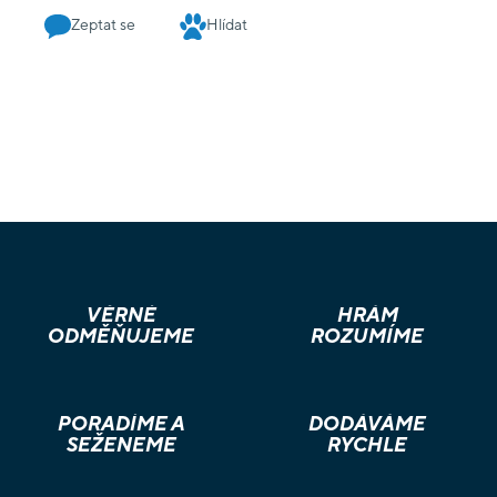
Zeptat se
Hlídat
VĚRNÉ
HRÁM
ODMĚŇUJEME
ROZUMÍME
PORADÍME A
DODÁVÁME
SEŽENEME
RYCHLE