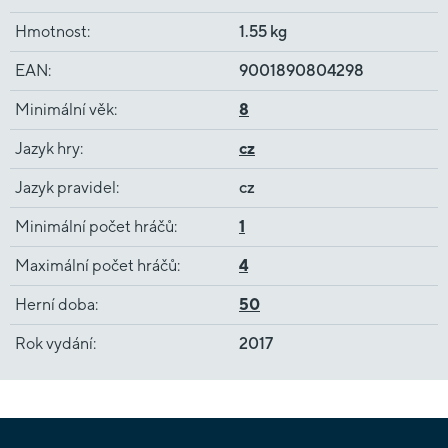
Hmotnost
:
1.55 kg
EAN
:
9001890804298
Minimální věk
:
8
Jazyk hry
:
cz
Jazyk pravidel
:
cz
Minimální počet hráčů
:
1
Maximální počet hráčů
:
4
Herní doba
:
50
Rok vydání
:
2017
Z