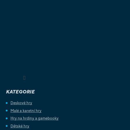
Sledovat na Instagramu
KATEGORIE
Deskové hry
Malé a karetní hry
Hry na hrdiny a gamebooky
Dětské hry