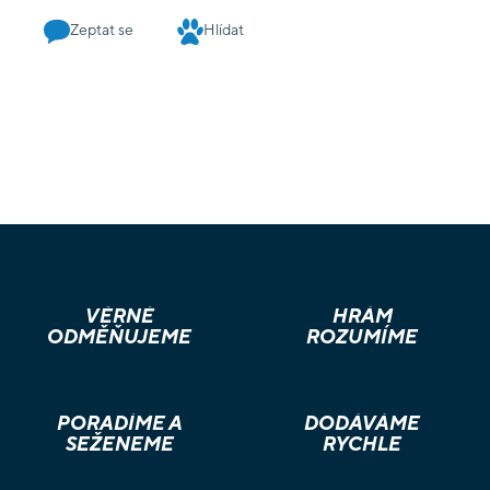
Zeptat se
Hlídat
VĚRNÉ
HRÁM
ODMĚŇUJEME
ROZUMÍME
PORADÍME A
DODÁVÁME
SEŽENEME
RYCHLE