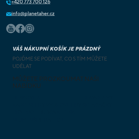
+420
773 700 126
info@planetaher.cz
VÁŠ NÁKUPNÍ KOŠÍK JE PRÁZDNÝ
POJĎME SE PODÍVAT, CO S TÍM MŮŽETE
UDĚLAT
MŮŽETE PROZKOUMAT NAŠI
NABÍDKU
DESKOVÉ A
HLAVOLAMY
KARETNÍ HRY
VÝUKOVÉ HRY
SKLÁDAČKY
HRY PRO
BUDOVATELSKÉ
NEJMENŠÍ
STRATEGIE