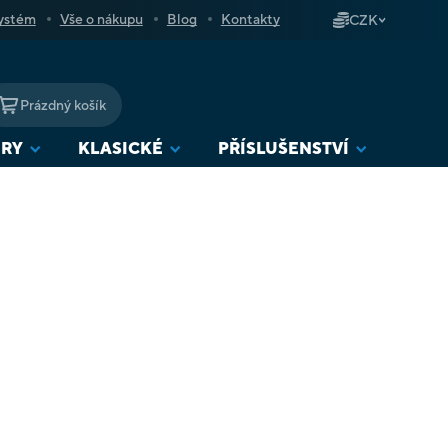
ystém
Vše o nákupu
Blog
Kontakty
CZK
Prázdný košík
NÁKUPNÍ
KOŠÍK
URY
KLASICKÉ
PŘÍSLUŠENSTVÍ