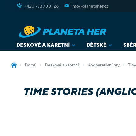
Přejít
+420 773 700 126
info@planetaher.cz
na
obsah
DESKOVÉ A KARETNÍ
DĚTSKÉ
SBĚR
Domů
Deskové a karetní
Kooperativní hry
Time
TIME STORIES (ANGLI