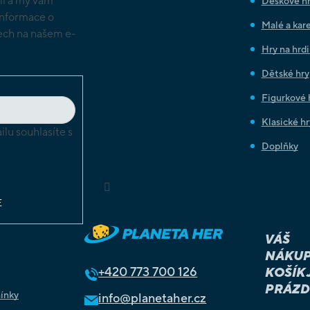
il a my vám
Deskové h
informace o
Malé a kare
ch na našem e-
Hry na hrd
Dětské hry
Figurkové 
Klasické hr
lu souhlasíte s
Doplňky
chrany
ů
Sledovat na Instagramu
E
VÁŠ
NÁKUP
+420
773 700 126
KOŠÍK 
PRÁZD
ínky
info@planetaher.cz