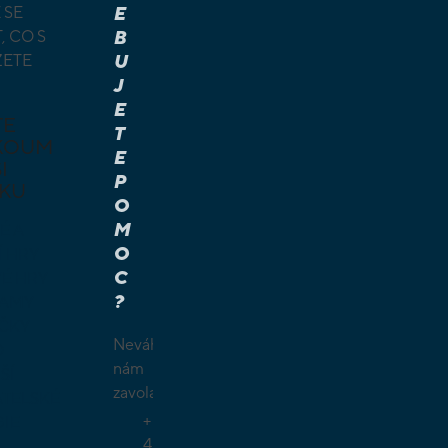
 SE
E
, CO S
B
ŽETE
U
J
E
TE
T
KOUM
E
I
P
KU
O
M
É A
O
Í HRY
C
É HRY
?
LAMY
ČKY
Neváhejte
O
nám
ŠÍ
zavolat.
TELSKÉ
+
GIE
4