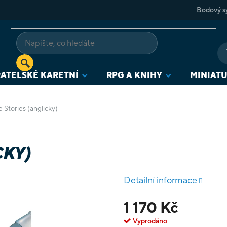
Bodový s
ATELSKÉ KARETNÍ
RPG A KNIHY
MINIAT
 Stories (anglicky)
CKY)
Detailní informace
1 170 Kč
Vyprodáno