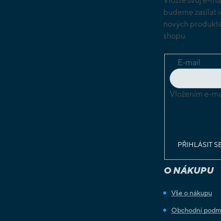
Vložte svůj e-ma
budeme zasílat 
nových produkte
shopu.
E-mail
Vložením e-mai
podmínkami o
osobních údaj
PŘIHLÁSIT S
O NÁKUPU
Vše o nákupu
Obchodní podm