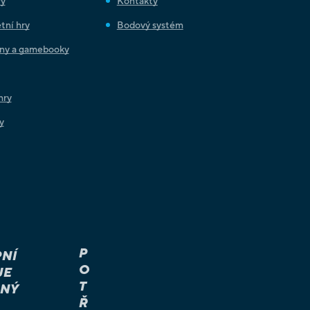
ry
Kontakty
tní hry
Bodový systém
iny a gamebooky
hry
y
P
NÍ
O
JE
T
NÝ
Ř