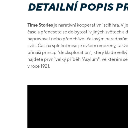
DETAILNÍ POPIS 
Time Stories
je narativní kooperativní scifi hra. V 
čase a přenesete se do bytostí v jiných světech a 
napravovat nebo předcházet časovým paradoxům a
svět. Čas na splnění mise je ovšem omezený, tak
přináší princip "decksploration", který klade velký
najdete první velký příběh "Asylum", ve kterém s
v roce 1921.