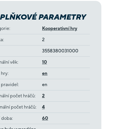
PLŇKOVÉ PARAMETRY
gorie
:
Kooperativní hry
ka
:
2
3558380031000
ální věk
:
10
 hry
:
en
 pravidel
:
en
ální počet hráčů
:
2
ální počet hráčů
:
4
í doba
:
60