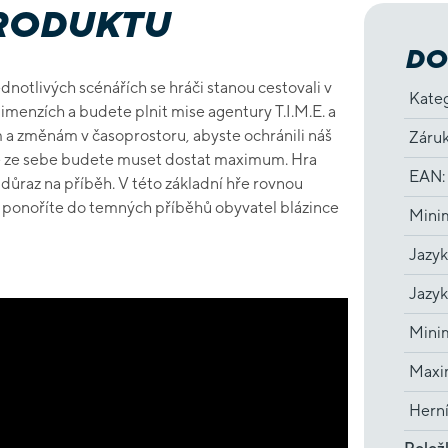
PRODUKTU
DO
jednotlivých scénářích se hráči stanou cestovali v
Kate
dimenzích a budete plnit mise agentury T.I.M.E. a
 změnám v časoprostoru, abyste ochránili náš
Záru
že ze sebe budete muset dostat maximum. Hra
EAN
:
 důraz na příběh. V této základní hře rovnou
e ponoříte do temných příběhů obyvatel blázince
Minim
Jazyk
Jazyk
Minim
Maxim
Hern