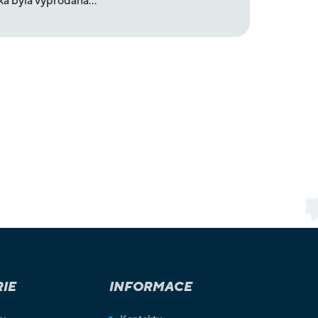
ka byla vyprodána…
IE
INFORMACE