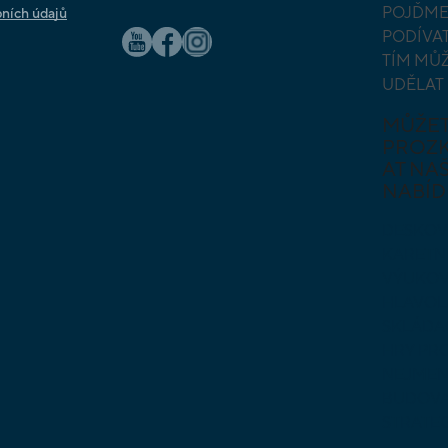
POJĎME
ních údajů
PODÍVAT
TÍM MŮ
UDĚLAT
MŮŽE
PROZ
AT NAŠ
NABÍD
DESKOV
KARETN
VÝUKOV
HLAVO
SKLÁDA
HRY PR
NEJMEN
BUDOVA
STRATE