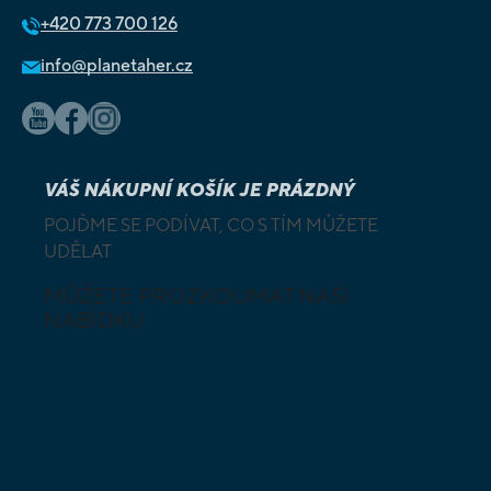
+420
773 700 126
info@planetaher.cz
VÁŠ NÁKUPNÍ KOŠÍK JE PRÁZDNÝ
POJĎME SE PODÍVAT, CO S TÍM MŮŽETE
UDĚLAT
MŮŽETE PROZKOUMAT NAŠI
NABÍDKU
DESKOVÉ A
HLAVOLAMY
KARETNÍ HRY
VÝUKOVÉ HRY
SKLÁDAČKY
HRY PRO
BUDOVATELSKÉ
NEJMENŠÍ
STRATEGIE