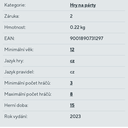
Kategorie
:
Hry na párty
Záruka
:
2
Hmotnost
:
0.22 kg
EAN
:
9001890731297
Minimální věk
:
12
Jazyk hry
:
cz
Jazyk pravidel
:
cz
Minimální počet hráčů
:
3
Maximální počet hráčů
:
8
Herní doba
:
15
Rok vydání
:
2023