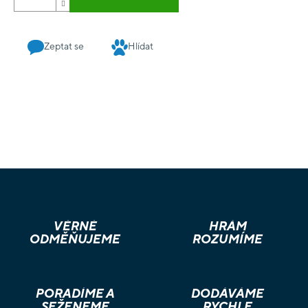
Zeptat se
Hlídat
VĚRNÉ
HRÁM
ODMĚŇUJEME
ROZUMÍME
PORADÍME A
DODÁVÁME
SEŽENEME
RYCHLE