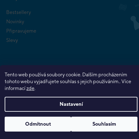
Bestsellery
Novinky
Připravujeme
Slevy
Tento web používá soubory cookie. Dalším procházením
Copyright 2026
Planeta her
. Všechna práva vyhrazena.
tohoto webu vyjadřujete souhlas s jejich používáním.. Více
Vytvořil Shoptet Premium
informací
zde
.
Nastavení
Odmítnout
Souhlasím