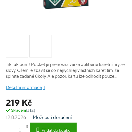
Tik tak bum! Pocket je přenosná verze oblíbené karetní hry se
slovy. Cílem je zbavit se co nejrychleji vlastních karet tím, že
splníte zadané úkoly. Ale pozor, kartu lze odhodit pouze
tehdy, pokud můžete použít barvu nebo číslo karty na stole.
Detailní informace
Všichni hrají současně a tím napětí vzrůstá až do konce.
Krabička krom pravidel obsahuje 112 karet.
219 Kč
Skladem
(3 ks)
12.8.2026
Možnosti doručení
Přidat do košíku