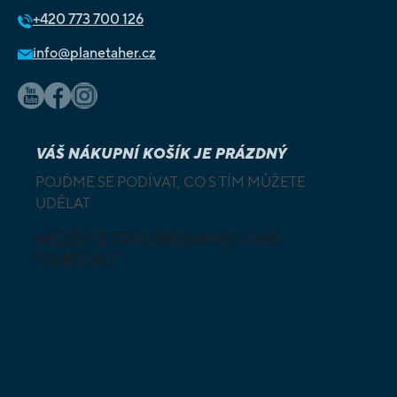
+420
773 700 126
info@planetaher.cz
VÁŠ NÁKUPNÍ KOŠÍK JE PRÁZDNÝ
POJĎME SE PODÍVAT, CO S TÍM MŮŽETE
UDĚLAT
MŮŽETE PROZKOUMAT NAŠI
NABÍDKU
DESKOVÉ A
HLAVOLAMY
KARETNÍ HRY
VÝUKOVÉ HRY
SKLÁDAČKY
HRY PRO
BUDOVATELSKÉ
NEJMENŠÍ
STRATEGIE