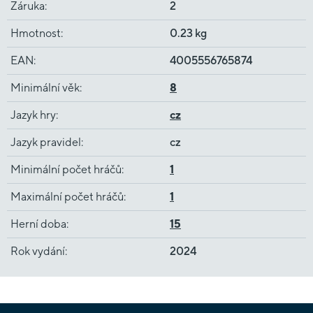
Záruka
:
2
Hmotnost
:
0.23 kg
EAN
:
4005556765874
Minimální věk
:
8
Jazyk hry
:
cz
Jazyk pravidel
:
cz
Minimální počet hráčů
:
1
Maximální počet hráčů
:
1
Herní doba
:
15
Rok vydání
:
2024
Z