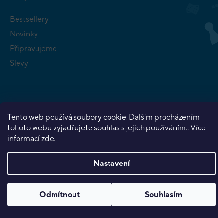
Bestsellery
Novinky
Připravujeme
Slevy
Tento web používá soubory cookie. Dalším procházením
Copyright 2026
Planeta her
. Všechna práva vyhrazena.
tohoto webu vyjadřujete souhlas s jejich používáním.. Více
Vytvořil Shoptet Premium
informací
zde
.
Nastavení
Odmítnout
Souhlasím