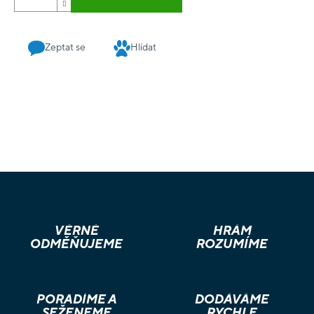
Zeptat se
Hlídat
VĚRNÉ
HRÁM
ODMĚŇUJEME
ROZUMÍME
PORADÍME A
DODÁVÁME
SEŽENEME
RYCHLE