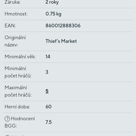
Záruka
:
2 roky
Hmotnost
:
0.75 kg
EAN
:
860012888306
Originální
Thief's Market
název
:
Minimální věk
:
14
Minimální
3
počet hráčů
:
Maximální
5
počet hráčů
:
Herní doba
:
60
Hodnocení
?
7.5
BGG
: