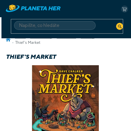
Přejít
na
NÁ
obsah
KO
HLEDAT
Domů
Pro všechny
Dle tématu
Fantasy
Thief's Market
THIEF'S MARKET