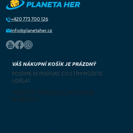
+420
773 700 126
info@planetaher.cz
VÁŠ NÁKUPNÍ KOŠÍK JE PRÁZDNÝ
POJĎME SE PODÍVAT, CO S TÍM MŮŽETE
UDĚLAT
MŮŽETE PROZKOUMAT NAŠI
NABÍDKU
DESKOVÉ A
HLAVOLAMY
KARETNÍ HRY
VÝUKOVÉ HRY
SKLÁDAČKY
HRY PRO
BUDOVATELSKÉ
NEJMENŠÍ
STRATEGIE