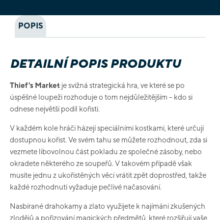
POPIS
DETAILNÍ POPIS PRODUKTU
Thief's Market
je svižná strategická hra, ve které se po
úspěšné loupeži rozhoduje o tom nejdůležitějším – kdo si
odnese největší podíl kořisti.
V každém kole hráči házejí speciálními kostkami, které určují
dostupnou kořist. Ve svém tahu se můžete rozhodnout, zda si
vezmete libovolnou část pokladu ze společné zásoby, nebo
okradete některého ze soupeřů. V takovém případě však
musíte jednu z ukořistěných věcí vrátit zpět doprostřed, takže
každé rozhodnutí vyžaduje pečlivé načasování.
Nasbírané drahokamy a zlato využijete k najímání zkušených
zlodějů a pořizování magických předmětů, které rozšiřují vaše