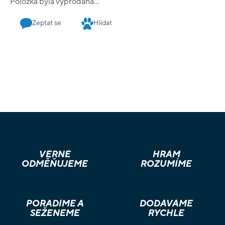
Položka byla vyprodána…
Zeptat se
Hlídat
VĚRNÉ
HRÁM
ODMĚŇUJEME
ROZUMÍME
PORADÍME A
DODÁVÁME
SEŽENEME
RYCHLE