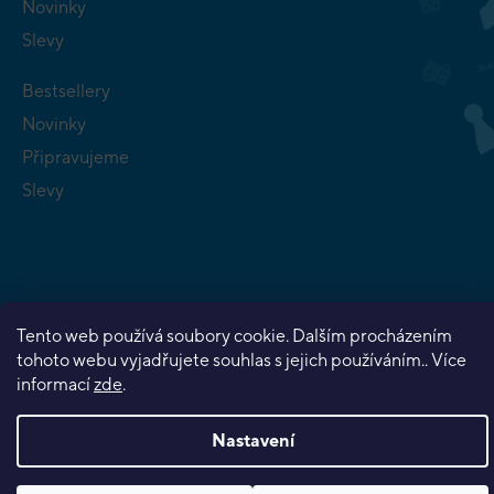
Novinky
Slevy
Bestsellery
Novinky
Připravujeme
Slevy
Copyright 2026
Planeta her
. Všechna práva vyhrazena.
Tento web používá soubory cookie. Dalším procházením
Vytvořil Shoptet Premium
tohoto webu vyjadřujete souhlas s jejich používáním.. Více
informací
zde
.
Nastavení