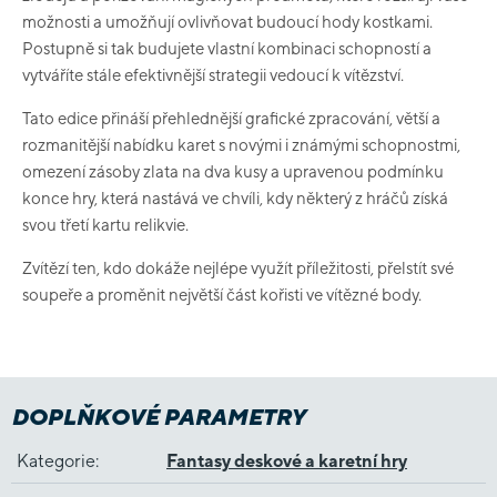
možnosti a umožňují ovlivňovat budoucí hody kostkami.
Postupně si tak budujete vlastní kombinaci schopností a
vytváříte stále efektivnější strategii vedoucí k vítězství.
Tato edice přináší přehlednější grafické zpracování, větší a
rozmanitější nabídku karet s novými i známými schopnostmi,
omezení zásoby zlata na dva kusy a upravenou podmínku
konce hry, která nastává ve chvíli, kdy některý z hráčů získá
svou třetí kartu relikvie.
Zvítězí ten, kdo dokáže nejlépe využít příležitosti, přelstít své
soupeře a proměnit největší část kořisti ve vítězné body.
DOPLŇKOVÉ PARAMETRY
Kategorie
:
Fantasy deskové a karetní hry