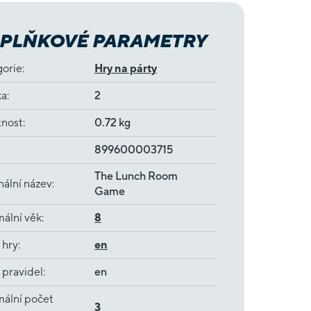
PLŇKOVÉ PARAMETRY
gorie
:
Hry na párty
ka
:
2
nost
:
0.72 kg
899600003715
The Lunch Room
nální název
:
Game
ální věk
:
8
 hry
:
en
 pravidel
:
en
ální počet
3