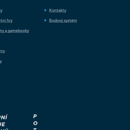
ry
Kontakty
tní hry
Bodový systém
iny a gamebooky
hry
y
P
NÍ
O
JE