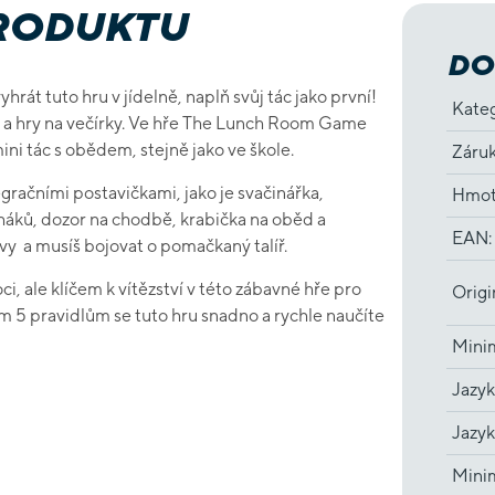
PRODUKTU
DO
vyhrát
tuto
hru
v
jídelně
,
naplň
svůj
tác
jako
první
!
Kate
a
hry
na
večírky
. Ve
hře
The
Lunch
Room
Game
ini
tác
s
obědem
,
stejně
jako
ve
škole
.
Záru
egračními
postavičkami
,
jako
je
svačinářka
,
Hmot
háků
,
dozor na chodbě
,
krabička
na
oběd
a
EAN
:
tvy
a
musíš
bojovat
o
pomačkaný
talíř
.
ci
,
ale
klíčem
k
vítězství
v
této
zábavné
hře
pro
Origi
ým
5
pravidlům
se
tuto
hru
snadno
a
rychle
naučíte
Minim
Jazyk
Jazyk
Minim