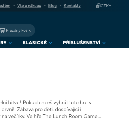
ystém
Vše o nákupu
Blog
Kontakty
CZK
Prázdný košík
NÁKUPNÍ
KOŠÍK
URY
KLASICKÉ
PŘÍSLUŠENSTVÍ
elní bitvu! Pokud chceš vyhrát tuto hru v
o první! Zábava pro děti, dospívající i
ry na večírky. Ve hře The Lunch Room Game
ráč dostane svůj vlastní mini tác s obědem,