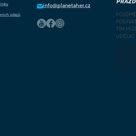
PRÁZD
ínky
info@planetaher.cz
POJĎME
ních údajů
PODÍVAT
TÍM MŮ
UDĚLAT
MŮŽE
PROZ
AT NAŠ
NABÍD
DESKOV
KARETN
VÝUKOV
HLAVO
SKLÁDA
HRY PR
NEJMEN
BUDOVA