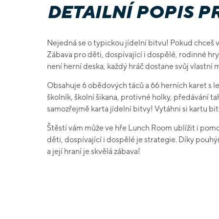
DETAILNÍ POPIS 
Nejedná
se
o
typickou
jídelní
bitvu
!
Pokud
chceš
Zábava
pro
děti
,
dospívající
i
dospělé
,
rodinné
hry
není
herní
deska
,
každý
hráč
dostane
svůj
vlastní
m
Obsahuje
6
obědových
táců
a
66
herních
karet
s
l
školník
,
školní
šikana
,
protivné
holky
,
předávání
ta
samozřejmě
karta
jídelní bitvy
!
Vytáhni
si
kartu
bi
Štěstí
vám
může
ve
hře
Lunch Room
ublížit
i
pomo
děti
,
dospívající
i
dospělé
je
strategie
. Díky
pouh
a
její
hraní
je
skvělá
zábava
!