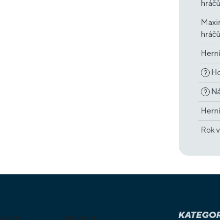
hráč
Maxi
hráč
Hern
Ho
?
Ná
?
Herní
Rok v
KATEGOR
letter
Instagram