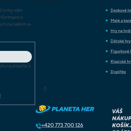
il a my vám
Deskové h
informace o
Malé a kare
ch na našem e-
Hry na hrd
Dětské hry
Figurkové 
Klasické hr
lu souhlasíte s
Doplňky
chrany
ů
Sledovat na Instagramu
E
VÁŠ
NÁKUP
+420
773 700 126
KOŠÍK 