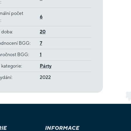
ů
:
mální počet
6
ů
:
í doba
:
20
dnocení BGG
:
7
ročnost BGG
:
1
 kategorie
:
Párty
ydání
:
2022
IE
INFORMACE