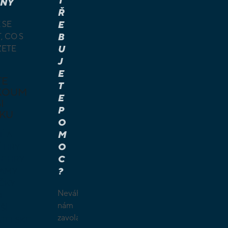
T
NÝ
Ř
 SE
E
, CO S
B
ŽETE
U
J
E
TE
T
KOUM
E
I
P
KU
O
M
É A
O
Í HRY
C
É HRY
?
LAMY
ČKY
Neváhejte
O
nám
ŠÍ
zavolat.
TELSKÉ