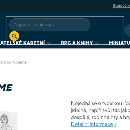
Bodový s
ATELSKÉ KARETNÍ
RPG A KNIHY
MINIAT
ch Room Game
ME
Nejedná se o typickou jíd
jídelně, naplň svůj tác jak
dospělé, rodinné hry a h
není herní deska, každý h
Detailní informace