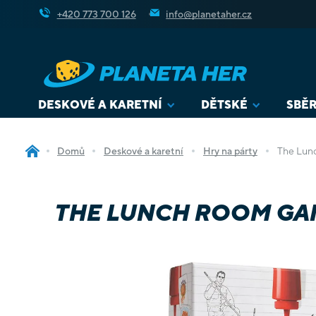
Přejít
+420 773 700 126
info@planetaher.cz
na
obsah
DESKOVÉ A KARETNÍ
DĚTSKÉ
SBĚR
Domů
Deskové a karetní
Hry na párty
The Lun
THE LUNCH ROOM GA