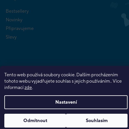
Bestsellery
Novinky
Připravujeme
Slevy
Copyright 2026
Planeta her
. Všechna práva vyhrazena.
Tento web používá soubory cookie. Dalším procházením
tohoto webu vyjadřujete souhlas s jejich používáním.. Více
Vytvořil Shoptet Premium
informací
zde
.
Nastavení
Odmítnout
Souhlasím