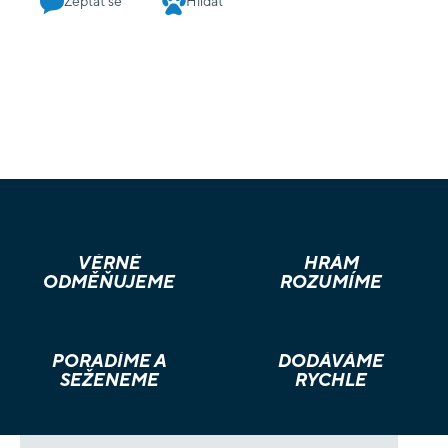
Zeptat se
Hlídat
VĚRNÉ
HRÁM
ODMĚŇUJEME
ROZUMÍME
PORADÍME A
DODÁVÁME
SEŽENEME
RYCHLE