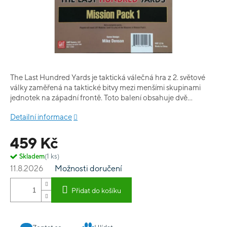
The Last Hundred Yards je taktická válečná hra z 2. světové
války zaměřená na taktické bitvy mezi menšími skupinami
jednotek na západní frontě. Toto balení obsahuje dvě
oboustranné barevné mapy, celkově 10 nových misí a všechna
Detailní informace
potřebná pravidla a historické poznámky k nim.
459 Kč
Skladem
(1 ks)
11.8.2026
Možnosti doručení
Přidat do košíku