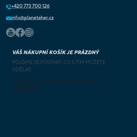
+420
773 700 126
info@planetaher.cz
VÁŠ NÁKUPNÍ KOŠÍK JE PRÁZDNÝ
POJĎME SE PODÍVAT, CO S TÍM MŮŽETE
UDĚLAT
MŮŽETE PROZKOUMAT NAŠI
NABÍDKU
DESKOVÉ A
HLAVOLAMY
KARETNÍ HRY
VÝUKOVÉ HRY
SKLÁDAČKY
HRY PRO
BUDOVATELSKÉ
NEJMENŠÍ
STRATEGIE