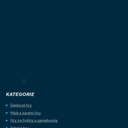
Sledovat na Instagramu
KATEGORIE
Deskové hry
Malé a karetní hry
Hry na hrdiny a gamebooky