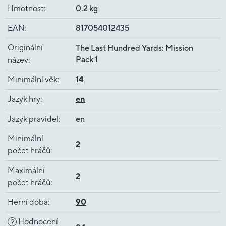
Hmotnost
:
0.2 kg
EAN
:
817054012435
Originální
The Last Hundred Yards: Mission
Pack 1
název
:
Minimální věk
:
14
Jazyk hry
:
en
Jazyk pravidel
:
en
Minimální
2
počet hráčů
:
Maximální
2
počet hráčů
:
Herní doba
:
90
Hodnocení
?