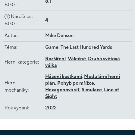
8.1
BGG
:
Náročnost
?
4
BGG
:
Autor
:
Mike Denson
Téma
:
Game: The Last Hundred Yards
Rozšíření
,
Válečné
,
Druhá světová
Herní kategorie
:
válka
Házení kostkami
,
Modulární herní
Herní
plán
,
Pohyb po mřížce
,
Hexagonová síť
,
Simulace
,
Line of
mechaniky
:
Sight
Rok vydání
:
2022
Z