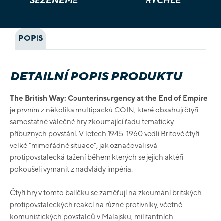
SEŽENEME
RYCHLE
POPIS
DETAILNÍ POPIS PRODUKTU
The British Way: Counterinsurgency at the End of Empire
je prvním z několika multipacků COIN, které obsahují čtyři
samostatné válečné hry zkoumající řadu tematicky
příbuzných povstání. V letech 1945-1960 vedli Britové čtyři
velké "mimořádné situace", jak označovali svá
protipovstalecká tažení během kterých se jejich aktéři
pokoušeli vymanit z nadvlády impéria.
Čtyři hry v tomto balíčku se zaměřují na zkoumání britských
protipovstaleckých reakcí na různé protivníky, včetně
komunistických povstalců v Malajsku, militantních