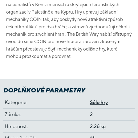
nacionalistů v Keni a menších a skrytějších teroristických
organizací v Palestině a na Kypru. Hry upravují základní
mechaniky COIN tak, aby poskytly nový atraktivní způsob
řešení konfliktů pro dva hráče, a zároveň zjednodušují několik
mechanik pro zrychlení hraní. The British Way nabízí přístupný
úvod do série COIN pro nové hráče a zároveň zkušeným
hráčům představuje čtyři mechanicky odlišné hry, které
mohou prozkoumat a porovnat.
DOPLŇKOVÉ PARAMETRY
Kategorie
:
Sólo hry
Záruka
:
2
Hmotnost
:
2.26 kg