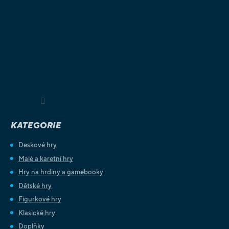
Sledovat na Instagramu
KATEGORIE
Deskové hry
Malé a karetní hry
Hry na hrdiny a gamebooky
Dětské hry
Figurkové hry
Klasické hry
Doplňky