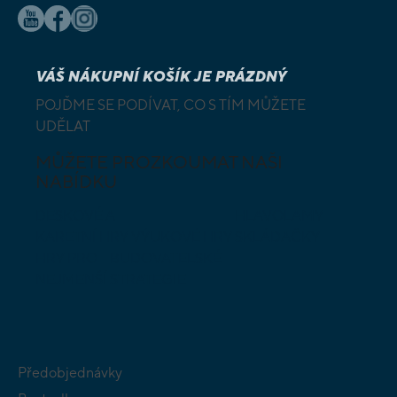
VÁŠ NÁKUPNÍ KOŠÍK JE PRÁZDNÝ
POJĎME SE PODÍVAT, CO S TÍM MŮŽETE
UDĚLAT
MŮŽETE PROZKOUMAT NAŠI
NABÍDKU
DESKOVÉ A
HLAVOLAMY
KARETNÍ HRY
VÝUKOVÉ HRY
SKLÁDAČKY
HRY PRO
BUDOVATELSKÉ
NEJMENŠÍ
STRATEGIE
Předobjednávky