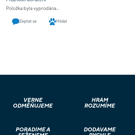
skrytějších teroristických organizací v Palestině a na Kypru.
Položka byla vyprodána…
Hry upravují základní mechaniky COIN tak, aby poskytly nový
atraktivní způsob řešení konfliktů pro dva hráče, a zároveň
Zeptat se
Hlídat
zjednodušují několik mechanik pro zrychlení hraní. The British
Way nabízí přístupný úvod do série COIN pro nové hráče a
zároveň zkušeným hráčům představuje čtyři mechanicky
odlišné hry, které mohou prozkoumat a porovnat.
VĚRNÉ
HRÁM
ODMĚŇUJEME
ROZUMÍME
PORADÍME A
DODÁVÁME