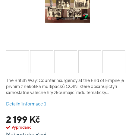
The British Way: Counterinsurgency at the End of Empire je
prvním z několika multipacků COIN, které obsahují čtyři
samostatné válečné hry zkoumající řadu tematicky
příbuzných povstání. V letech 1945-1960 vedli Britové čtyři
Detailní informace
velké "mimořádné situace", jak označovali svá
protipovstalecká tažení během kterých se jejich aktéři
2 199 Kč
pokoušeli vymanit z nadvlády impéria. Čtyři hry v tomto
balíčku se zaměřují na zkoumání britských protipovstaleckých
Vyprodáno
reakcí na různé protivníky, včetně komunistických povstalců v
Možnosti doručení
Malajsku, militantních nacionalistů v Keni a menších a