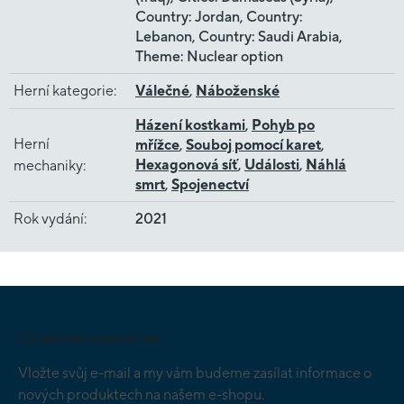
Country: Jordan, Country:
Lebanon, Country: Saudi Arabia,
Theme: Nuclear option
Herní kategorie
:
Válečné
,
Náboženské
Házení kostkami
,
Pohyb po
Herní
mřížce
,
Souboj pomocí karet
,
Hexagonová síť
,
Události
,
Náhlá
mechaniky
:
smrt
,
Spojenectví
Rok vydání
:
2021
Z
á
p
Odebírat newsletter
a
t
Vložte svůj e-mail a my vám budeme zasílat informace o
í
nových produktech na našem e-shopu.