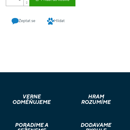
Zeptat se
Hlídat
VĚRNÉ
HRÁM
ODMĚŇUJEME
ROZUMÍME
PORADÍME A
DODÁVÁME