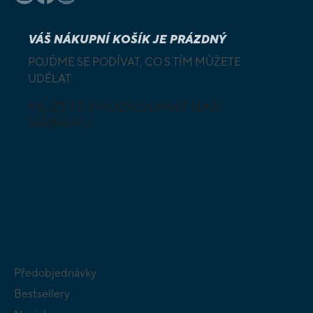
VÁŠ NÁKUPNÍ KOŠÍK JE PRÁZDNÝ
POJĎME SE PODÍVAT, CO S TÍM MŮŽETE
UDĚLAT
MŮŽETE PROZKOUMAT NAŠI
NABÍDKU
DESKOVÉ A
HLAVOLAMY
KARETNÍ HRY
VÝUKOVÉ HRY
SKLÁDAČKY
HRY PRO
BUDOVATELSKÉ
NEJMENŠÍ
STRATEGIE
Předobjednávky
Bestsellery