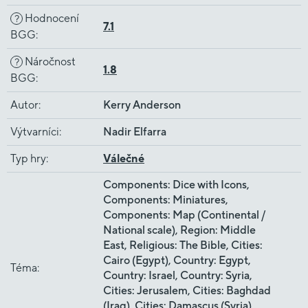
Hodnocení
?
7.1
BGG
:
Náročnost
?
1.8
BGG
:
Autor
:
Kerry Anderson
Výtvarníci
:
Nadir Elfarra
Typ hry
:
Válečné
Components: Dice with Icons,
Components: Miniatures,
Components: Map (Continental /
National scale), Region: Middle
East, Religious: The Bible, Cities:
Cairo (Egypt), Country: Egypt,
Téma
:
Country: Israel, Country: Syria,
Cities: Jerusalem, Cities: Baghdad
(Iraq), Cities: Damascus (Syria),