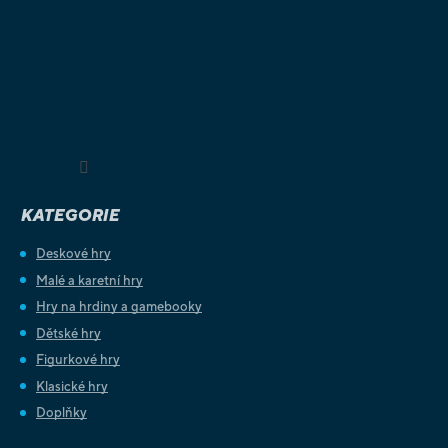
Sledovat na Instagramu
KATEGORIE
Deskové hry
Malé a karetní hry
Hry na hrdiny a gamebooky
Dětské hry
Figurkové hry
Klasické hry
Doplňky