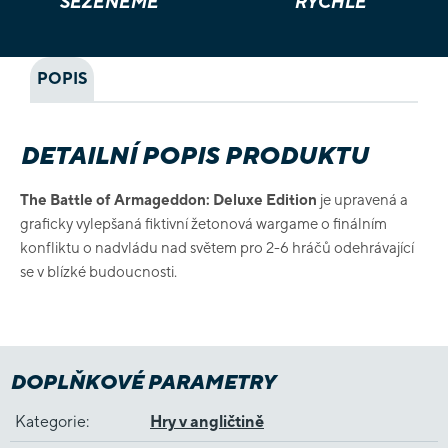
SEŽENEME
RYCHLE
POPIS
DETAILNÍ POPIS PRODUKTU
The Battle of Armageddon: Deluxe Edition
je upravená a
graficky vylepšaná fiktivní žetonová wargame o finálním
konfliktu o nadvládu nad světem pro 2-6 hráčů odehrávající
se v blízké budoucnosti.
DOPLŇKOVÉ PARAMETRY
Kategorie
:
Hry v angličtině