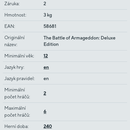
Záruka
:
2
Hmotnost
:
3 kg
EAN
:
58681
Originální
The Battle of Armageddon: Deluxe
Edition
název
:
Minimální věk
:
12
Jazyk hry
:
en
Jazyk pravidel
:
en
Minimální
2
počet hráčů
:
Maximální
6
počet hráčů
:
Herní doba
:
240