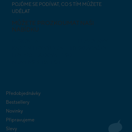
POJĎME SE PODÍVAT, CO S TÍM MŮŽETE
UDĚLAT
MŮŽETE PROZKOUMAT NAŠI
NABÍDKU
DESKOVÉ A
HLAVOLAMY
KARETNÍ HRY
VÝUKOVÉ HRY
SKLÁDAČKY
HRY PRO
BUDOVATELSKÉ
NEJMENŠÍ
STRATEGIE
Předobjednávky
Bestsellery
Novinky
Připravujeme
Slevy