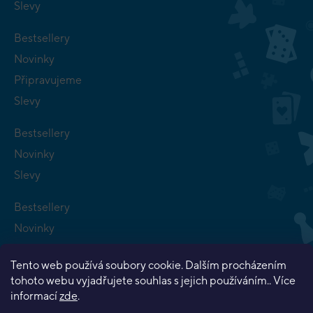
Slevy
Bestsellery
Novinky
Připravujeme
Slevy
Bestsellery
Novinky
Slevy
Bestsellery
Novinky
Připravujeme
Tento web používá soubory cookie. Dalším procházením
Slevy
tohoto webu vyjadřujete souhlas s jejich používáním.. Více
informací
zde
.