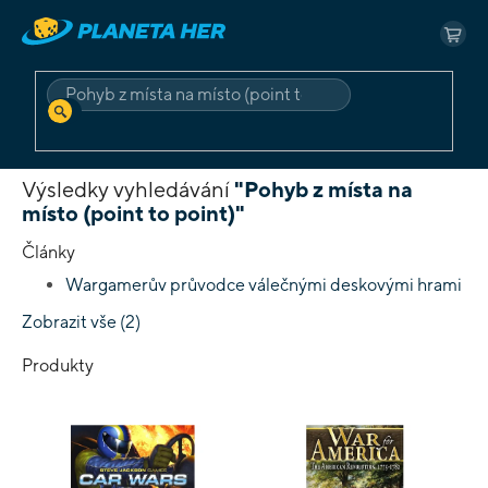
Přejít
na
NÁK
obsah
KOŠ
HLEDAT
Domů
Vyhledávání
Výsledky vyhledávání
"Pohyb z místa na
místo (point to point)"
Články
Wargamerův průvodce válečnými deskovými hrami
Zobrazit vše (2)
Produkty