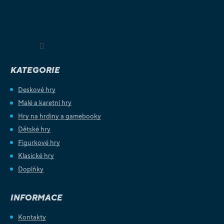
Sledovat na Instagramu
KATEGORIE
Deskové hry
Malé a karetní hry
Hry na hrdiny a gamebooky
Dětské hry
Figurkové hry
Klasické hry
Doplňky
INFORMACE
Kontakty