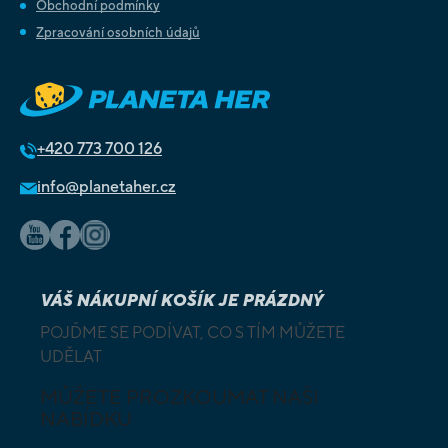
Obchodní podmínky
Zpracování osobních údajů
+420
773 700 126
info@planetaher.cz
VÁŠ NÁKUPNÍ KOŠÍK JE PRÁZDNÝ
POJĎME SE PODÍVAT, CO S TÍM MŮŽETE
UDĚLAT
MŮŽETE PROZKOUMAT NAŠI
NABÍDKU