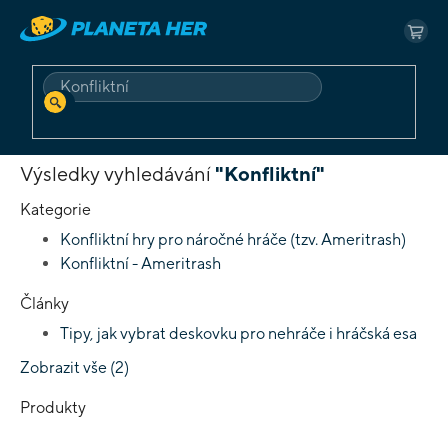
Přejít
na
NÁK
obsah
KOŠ
HLEDAT
Domů
Vyhledávání
Výsledky vyhledávání
"Konfliktní"
Kategorie
Konfliktní hry pro náročné hráče (tzv. Ameritrash)
Konfliktní - Ameritrash
Články
Tipy, jak vybrat deskovku pro nehráče i hráčská esa
Zobrazit vše (2)
Produkty