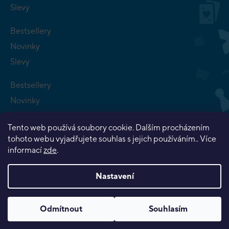
Slevy
Bestsellery
Novinky
Slevy
Bestsellery
Novinky
Připravujeme
Tento web používá soubory cookie. Dalším procházením
Slevy
tohoto webu vyjadřujete souhlas s jejich používáním.. Více
informací
zde
.
Nastavení
Copyright 2026
Planeta her
. Všechna práva vyhrazena.
Odmítnout
Souhlasím
Vytvořil Shoptet Premium