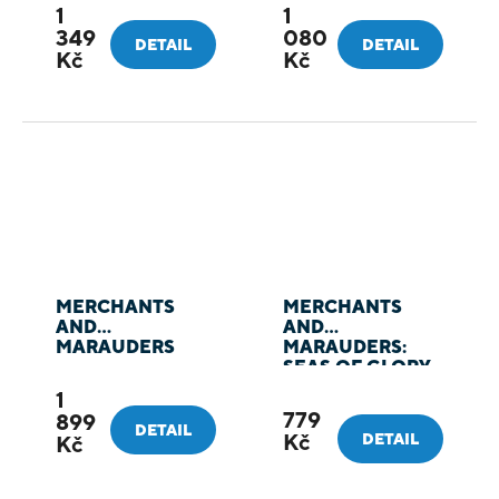
CARD GAME THE
CARD GAME
1
1
HUNTERS & THE
349
080
HUNTED
DETAIL
DETAIL
Kč
Kč
MERCHANTS
MERCHANTS
AND
AND
MARAUDERS
MARAUDERS:
SEAS OF GLORY
1
779
899
DETAIL
Kč
DETAIL
Kč