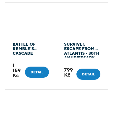
BATTLE OF
SURVIVE!:
KEMBLE´S
ESCAPE FROM
CASCADE
ATLANTIS - 30TH
ANNIVERSARY
1
799
159
DETAIL
Kč
DETAIL
Kč