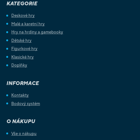
KATEGORIE
Deskové hry
Malé a karetní hry
Hry na hrdiny a gamebooky
Dětské hry
Figurkové hry
Klasické hry
Doplňky
INFORMACE
Kontakty
Bodový systém
O NÁKUPU
Vše o nákupu