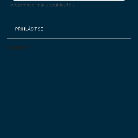
Vložením e-mailu souhlasíte s
podmínkami ochrany
osobních údajů
PŘIHLÁSIT SE
Instagram