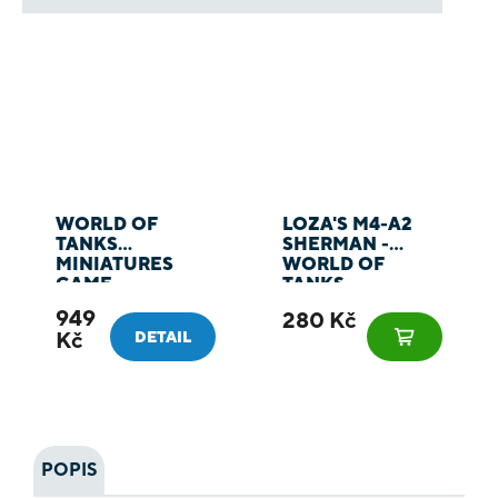
WORLD OF
LOZA'S M4-A2
TANKS
SHERMAN -
MINIATURES
WORLD OF
GAME
TANKS
MINIATURES
949
280 Kč
GAME
Kč
DETAIL
POPIS