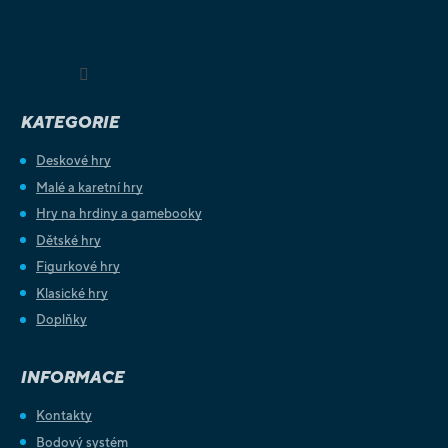
Sledovat na Instagramu
KATEGORIE
Deskové hry
Malé a karetní hry
Hry na hrdiny a gamebooky
Dětské hry
Figurkové hry
Klasické hry
Doplňky
INFORMACE
Kontakty
Bodový systém