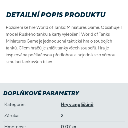
DETAILNÍ POPIS PRODUKTU
Rozšíření ke hře World of Tanks: Miniatures Game. Obsahuje 1
model Ruského tanku a karty vylepšení. World of Tanks
Miniatures Game je jednoduchá taktická hra o soubojích
tanků. Cílem hráčů je zničit tanky všech soupeřů. Hra je
inspirována počítačovou předlohou a nejedná se o věrnou
simulaci tankových bitev.
DOPLŇKOVÉ PARAMETRY
Kategorie
:
Hry v angličtině
Záruka
:
2
Hmotnost
:
0.07 kg