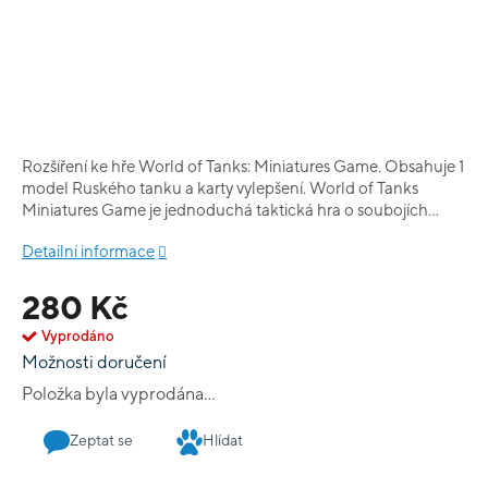
Rozšíření ke hře World of Tanks: Miniatures Game. Obsahuje 1
model Ruského tanku a karty vylepšení. World of Tanks
Miniatures Game je jednoduchá taktická hra o soubojích
tanků. Cílem hráčů je zničit tanky všech soupeřů. Hra je
Detailní informace
inspirována počítačovou předlohou a nejedná se o věrnou
simulaci tankových bitev.
280 Kč
Vyprodáno
Možnosti doručení
Položka byla vyprodána…
Zeptat se
Hlídat