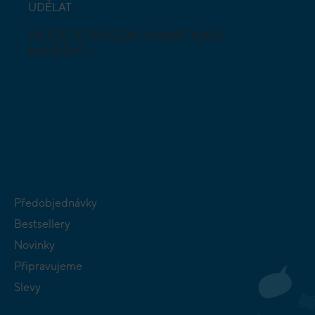
UDĚLAT
MŮŽETE PROZKOUMAT NAŠI
NABÍDKU
DESKOVÉ A
HLAVOLAMY
KARETNÍ HRY
VÝUKOVÉ HRY
SKLÁDAČKY
HRY PRO
BUDOVATELSKÉ
NEJMENŠÍ
STRATEGIE
Předobjednávky
Bestsellery
Novinky
Připravujeme
Slevy