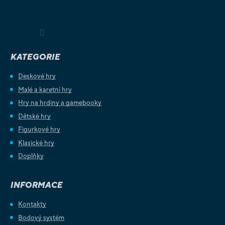
Sledovat na Instagramu
KATEGORIE
Deskové hry
Malé a karetní hry
Hry na hrdiny a gamebooky
Dětské hry
Figurkové hry
Klasické hry
Doplňky
INFORMACE
Kontakty
Bodový systém