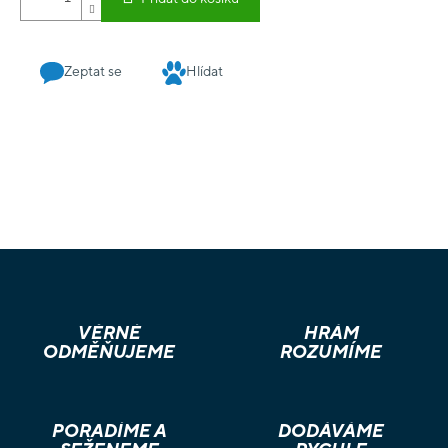
Krátká hra pro děti od 2,5 do 5 let.
Zeptat se
Hlídat
VĚRNÉ
HRÁM
ODMĚŇUJEME
ROZUMÍME
PORADÍME A
DODÁVÁME