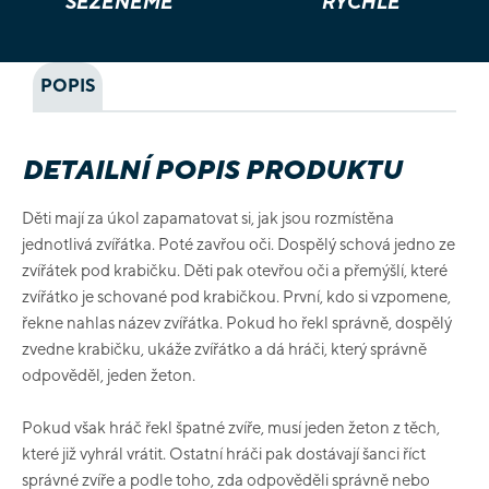
SEŽENEME
RYCHLE
POPIS
DETAILNÍ POPIS PRODUKTU
Děti mají za úkol zapamatovat si, jak jsou rozmístěna
jednotlivá zvířátka. Poté zavřou oči. Dospělý schová jedno ze
zvířátek pod krabičku. Děti pak otevřou oči a přemýšlí, které
zvířátko je schované pod krabičkou. První, kdo si vzpomene,
řekne nahlas název zvířátka. Pokud ho řekl správně, dospělý
zvedne krabičku, ukáže zvířátko a dá hráči, který správně
odpověděl, jeden žeton.
Pokud však hráč řekl špatné zvíře, musí jeden žeton z těch,
které již vyhrál vrátit. Ostatní hráči pak dostávají šanci říct
správné zvíře a podle toho, zda odpověděli správně nebo