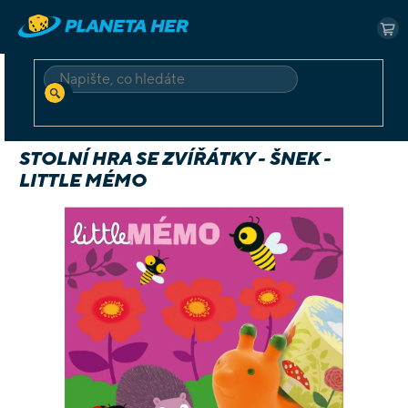
Přejít
na
NÁ
obsah
KO
HLEDAT
Domů
Dětské
Stolní hra se zvířátky - Šnek - Little Mémo
STOLNÍ HRA SE ZVÍŘÁTKY - ŠNEK -
LITTLE MÉMO