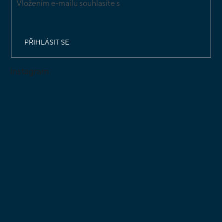
Vložením e-mailu souhlasíte s
podmínkami ochrany
osobních údajů
PŘIHLÁSIT SE
Instagram