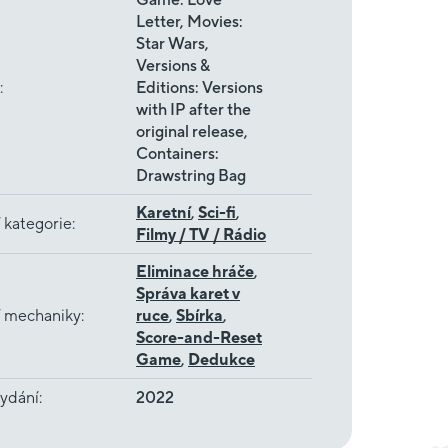
Letter, Movies:
Star Wars,
Versions &
:
Editions: Versions
with IP after the
original release,
Containers:
Drawstring Bag
Karetní
,
Sci-fi
,
 kategorie
:
Filmy / TV / Rádio
Eliminace hráče
,
Správa karet v
í mechaniky
:
ruce
,
Sbírka
,
Score-and-Reset
Game
,
Dedukce
ydání
:
2022