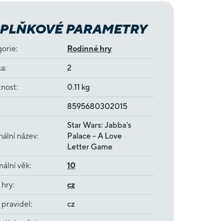
PLŇKOVÉ PARAMETRY
gorie
:
Rodinné hry
ka
:
2
nost
:
0.11 kg
8595680302015
Star Wars: Jabba's
nální název
:
Palace – A Love
Letter Game
ální věk
:
10
 hry
:
cz
 pravidel
:
cz