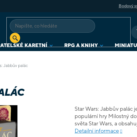
Bodový s
ATELSKÉ KARETNÍ
RPG A KNIHY
MINIAT
s: Jabbův palác
ALÁC
Star Wars: Jabbův palác 
populární hry Milostný do
světa Star Wars, a obsahu
Jabba. Hráči ve svém tahu
Detailní informace