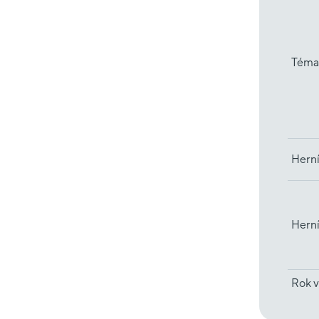
Téma
Herní
Hern
Rok v