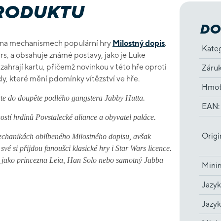
PRODUKTU
DO
á na mechanismech populární hry
Milostný dopis
.
Kate
rs, a obsahuje známé postavy, jako je Luke
zahrají kartu, přičemž novinkou v této hře oproti
Záru
dy, které mění pdomínky vítězství ve hře.
Hmot
táte do doupěte podlého gangstera Jabby Hutta.
EAN
:
stí hrdinů Povstalecké aliance a obyvatel paláce.
Origi
mechanikách oblíbeného Milostného dopisu, avšak
své si přijdou fanoušci klasické hry i Star Wars licence.
, jako princezna Leia, Han Solo nebo samotný Jabba
Minim
Jazyk
Jazyk