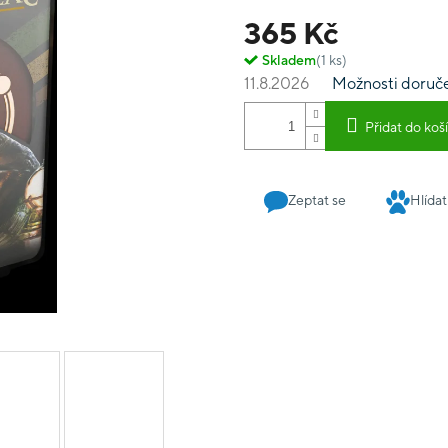
v této hře oproti Milostné
365 Kč
které mění pdomínky vítěz
Skladem
(1 ks)
11.8.2026
Možnosti doruč
Přidat do koš
Zeptat se
Hlídat