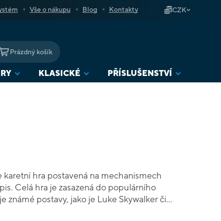
ystém
Vše o nákupu
Blog
Kontakty
CZK
Prázdný košík
NÁKUPNÍ
KOŠÍK
URY
KLASICKÉ
PŘÍSLUŠENSTVÍ
je karetní hra postavená na mechanismech
pis. Celá hra je zasazená do populárního
je známé postavy, jako je Luke Skywalker či
 doberou a zahrají kartu, přičemž novinkou