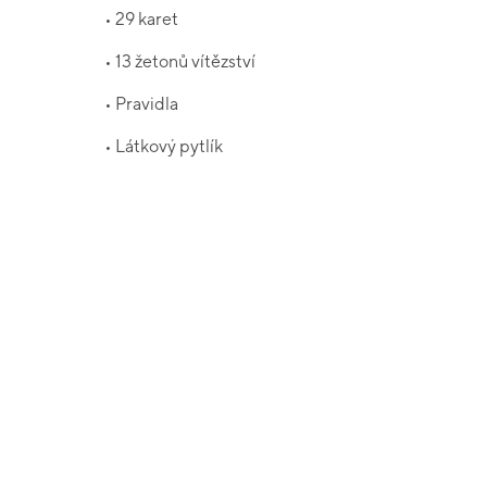
• 29 karet
• 13 žetonů vítězství
• Pravidla
• Látkový pytlík