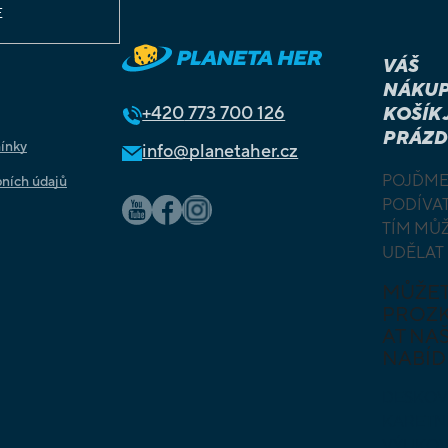
E
VÁŠ
NÁKUP
+420
773 700 126
KOŠÍK 
PRÁZD
ínky
info@planetaher.cz
POJĎME
ních údajů
PODÍVAT
TÍM MŮ
UDĚLAT
MŮŽE
PROZ
AT NAŠ
NABÍD
DESKOV
KARETN
VÝUKOV