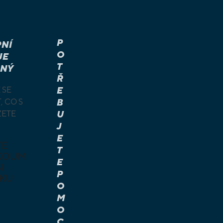
P
NÍ
O
JE
T
NÝ
Ř
 SE
E
, CO S
B
ŽETE
U
J
E
TE
T
KOUM
E
I
P
KU
O
M
É A
O
Í HRY
C
É HRY