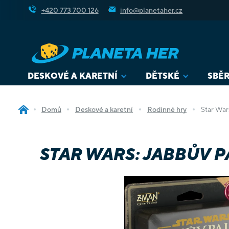
Přejít
+420 773 700 126
info@planetaher.cz
na
obsah
DESKOVÉ A KARETNÍ
DĚTSKÉ
SBĚR
Domů
Deskové a karetní
Rodinné hry
Star War
STAR WARS: JABBŮV P