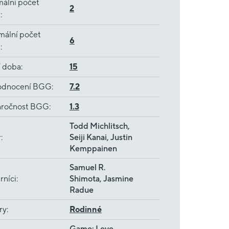
ální počet
2
ů
:
mální počet
6
ů
:
í doba
:
15
dnocení BGG
:
7.2
ročnost BGG
:
1.3
Todd Michlitsch,
r
:
Seiji Kanai, Justin
Kemppainen
Samuel R.
rníci
:
Shimota, Jasmine
Radue
ry
:
Rodinné
Game: Love