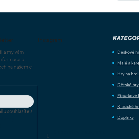
KATEGOR
letter
Instagram
il a my vám
Deskové h
informace o
Malé a kare
ch na našem e-
Hry na hrd
Dětské hry
Figurkové 
Klasické hr
lu souhlasíte s
Doplňky
chrany
ů
Sledovat na Instagramu