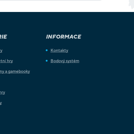
IE
INFORMACE
ry
Kontakty
tní hry
Bodový systém
iny a gamebooky
hry
y