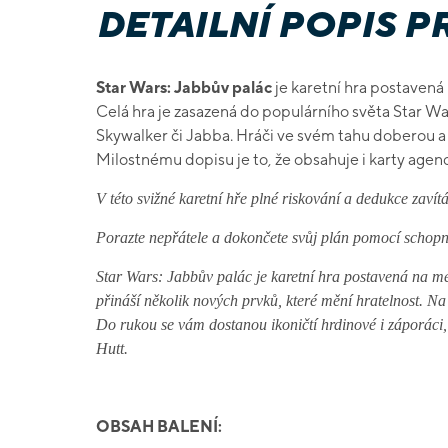
DETAILNÍ POPIS 
Star Wars: Jabbův palác
je karetní hra postaven
Celá hra je zasazená do populárního světa Star Wa
Skywalker či Jabba. Hráči ve svém tahu doberou a 
Milostnému dopisu je to, že obsahuje i karty agen
V této svižné karetní hře plné riskování a dedukce zaví
Porazte nepřátele a dokončete svůj plán pomocí schopno
Star Wars: Jabbův palác je karetní hra postavená na 
přináší několik nových prvků, které mění hratelnost. Na 
Do rukou se vám dostanou ikoničtí hrdinové i záporáci
Hutt.
OBSAH BALENÍ: