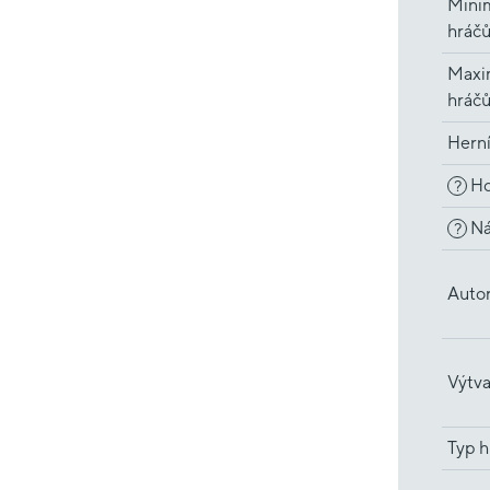
Minim
hráč
Maxi
hráč
Hern
Ho
?
Ná
?
Auto
Výtva
Typ h