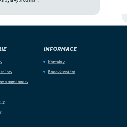
ka byla vyprodána…
IE
INFORMACE
ry
Kontakty
tní hry
Bodový systém
iny a gamebooky
hry
y