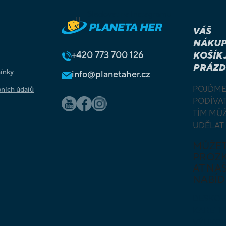
Sledovat na Instagramu
VÁŠ
NÁKUP
+420
773 700 126
KOŠÍK 
PRÁZD
ínky
info@planetaher.cz
POJĎME
ních údajů
PODÍVAT
TÍM MŮ
UDĚLAT
MŮŽE
PROZ
AT NAŠ
NABÍD
DESKOV
KARETN
VÝUKOV