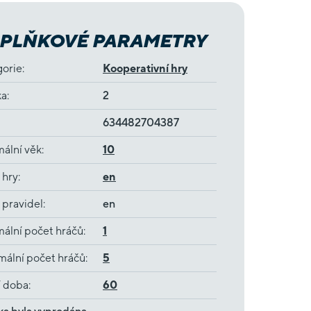
PLŇKOVÉ PARAMETRY
gorie
:
Kooperativní hry
ka
:
2
634482704387
ální věk
:
10
 hry
:
en
 pravidel
:
en
ální počet hráčů
:
1
ální počet hráčů
:
5
í doba
:
60