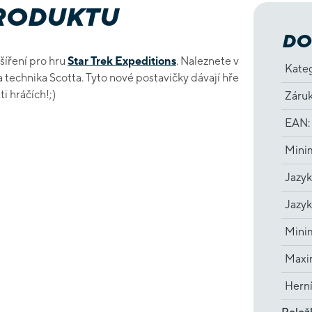
PRODUKTU
DO
zšíření pro hru
Star Trek Expeditions
. Naleznete v
Kate
a technika Scotta. Tyto nové postavičky dávají hře
ti hráčích!;)
Záru
EAN
:
Minim
Jazyk
Jazyk
Minim
Maxim
Hern