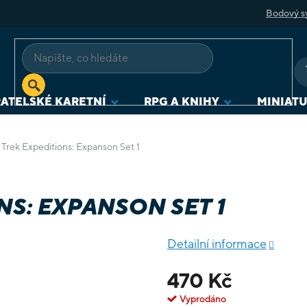
Bodový s
ATELSKÉ KARETNÍ
RPG A KNIHY
MINIAT
 Trek Expeditions: Expanson Set 1
NS: EXPANSON SET 1
Detailní informace
470 Kč
Vyprodáno