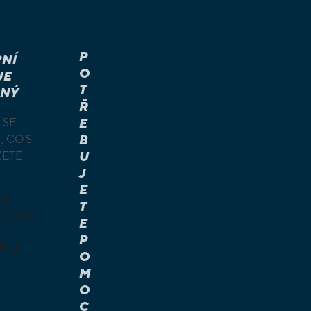
P
NÍ
O
JE
T
NÝ
Ř
 SE
E
, CO S
B
ŽETE
U
J
E
TE
T
KOUM
E
I
P
KU
O
M
É A
O
Í HRY
C
É HRY