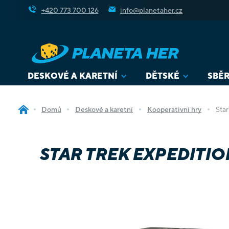
Přejít
+420 773 700 126
info@planetaher.cz
na
obsah
DESKOVÉ A KARETNÍ
DĚTSKÉ
SBĚR
Domů
Deskové a karetní
Kooperativní hry
Star
STAR TREK EXPEDITIO