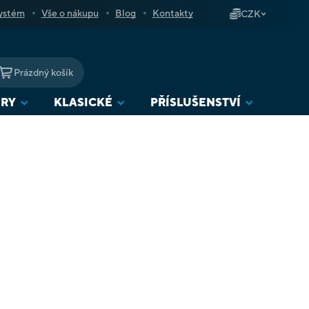
ystém
Vše o nákupu
Blog
Kontakty
CZK
Prázdný košík
NÁKUPNÍ
KOŠÍK
URY
KLASICKÉ
PŘÍSLUŠENSTVÍ