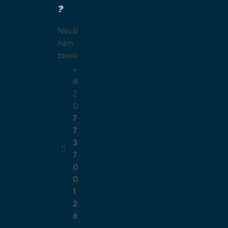
?
LAMY
ČKY
Neváhejte
O
nám
ŠÍ
zavolat.
TELSKÉ
+
GIE
4
2
0
7
7
3
7
0
0
1
2
6