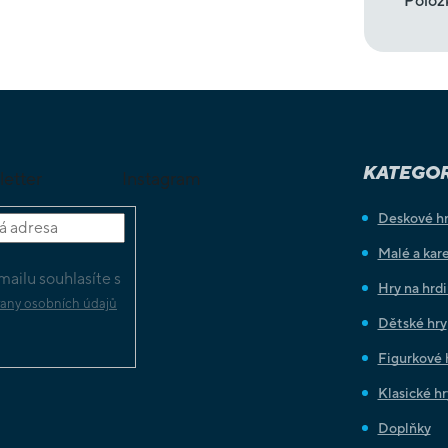
Polož
KATEGOR
letter
Instagram
Deskové h
Malé a kare
ailu souhlasíte s
Hry na hrd
any osobních údajů
Dětské hry
Figurkové 
Klasické hr
Doplňky