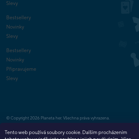
Slevy
Bestsellery
Novinky
Slevy
Bestsellery
Novinky
Připravujeme
Slevy
Copyright 2026
Planeta her
. Všechna práva vyhrazena.
Vytvořil Shoptet Premium
Tento web používá soubory cookie. Dalším procházením