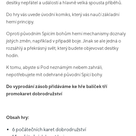
desítky nepřátel a událostí a hlavně velká spousta příběhů.
Do hry vás uvede úvodní komiks, který vás naučí základní
herní principy.
Oproti původním Spícím bohům herní mechanismy doznaly
jistých změn, například v případě boje. Jinak se ale jedná o
rozsáhlý a překrásný svět, který budete objevovat desítky
hodin.
K tomu, abyste si Pod neznámým nebem zahráli,
nepotřebujete mít odehrané původní Spící bohy.
Do vyprodání zásob přidáváme ke hře balíček tří
promokaret dobrodružství
Obsah hry:
6 počátečních karet dobrodružství