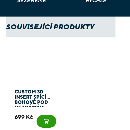
SEŽENEME
RYCHLE
SOUVISEJÍCÍ PRODUKTY
CUSTOM 3D
INSERT SPÍCÍ
BOHOVÉ POD
NEZNÁMÝM
NEBEM /
699 Kč
SLEEPING GODS:
DISTANT SKIES