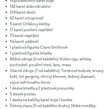
14 počátečních karet boje
142 karet dobrodružství
214 karet úkolů
62 karet schopností
5 karet Orfášovy kletby
17 karet posílení nepřátel
73 karet nepřátel
56 karet událostí
1 plastová figurka Claire Smithové
1 plastová figurka letadla
Běžné zdroje (6 od každého): Kořen ogu, whisky,
pochodeň, pouštní med, lano, maso
Vzácné zdroje (7 od každého): Tundrové bobule, krvavý
květ, list gergony, ohnivý křemen, ledový diamant,
vejce nefritového červa
1 deska letadla a 2 plastové posuvníky
5 desek postav
1 deska na balíčky karet boje 1 kostka
Žetony stavu (5 od každého druhu): Nízká morálka,