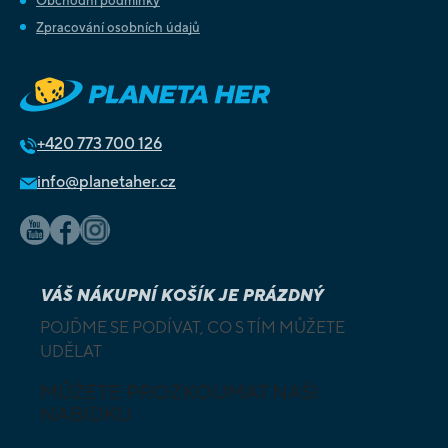
Obchodní podmínky
Zpracování osobních údajů
+420
773 700 126
info@planetaher.cz
VÁŠ NÁKUPNÍ KOŠÍK JE PRÁZDNÝ
POJĎME SE PODÍVAT, CO S TÍM MŮŽETE
UDĚLAT
MŮŽETE PROZKOUMAT NAŠI
NABÍDKU