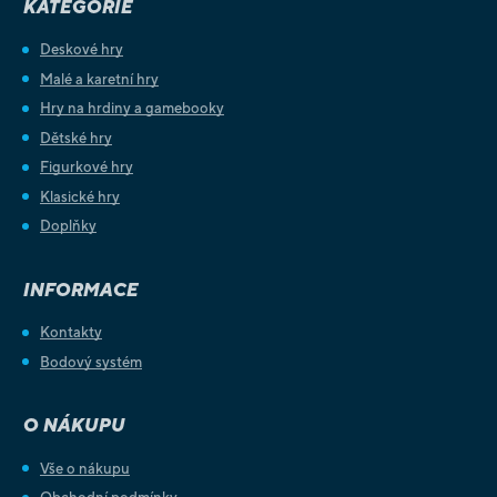
KATEGORIE
Deskové hry
Malé a karetní hry
Hry na hrdiny a gamebooky
Dětské hry
Figurkové hry
Klasické hry
Doplňky
INFORMACE
Kontakty
Bodový systém
O NÁKUPU
Vše o nákupu