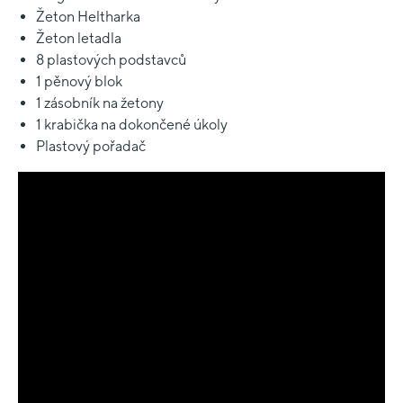
Žeton Heltharka
Žeton letadla
8 plastových podstavců
1 pěnový blok
1 zásobník na žetony
1 krabička na dokončené úkoly
Plastový pořadač