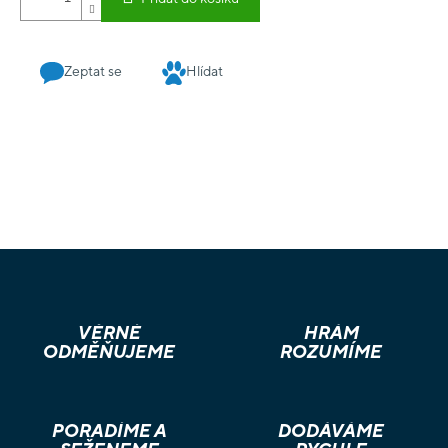
Zeptat se
Hlídat
VĚRNÉ
HRÁM
ODMĚŇUJEME
ROZUMÍME
PORADÍME A
DODÁVÁME