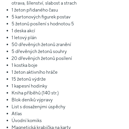
otrava, šílenství, slabost a strach
1 žeton přidaného času
5 kartonových figurek postav
5 žetonů posílení s hodnotou 5
1 deska akcí
1 letový plán
50 dřevěných žetonů zranění
5 dřevěných žetonů souhry
20 dřevěných žetonů posílení
1 kostka boje
1 žeton aktivního hráče
15 žetonů výdrže
1 kapesní hodinky
Kniha příběhů (140 str.)
Blok deníků výpravy
List s dosaženými úspěchy
Atlas
Úvodní komiks
Magnetická krabička na karty