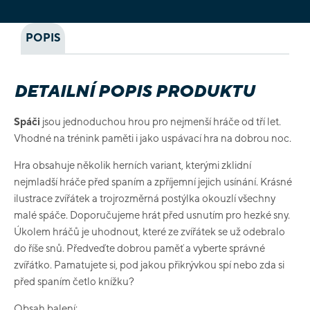
POPIS
DETAILNÍ POPIS PRODUKTU
Spáči
jsou jednoduchou hrou pro nejmenší hráče od tří let.
Vhodné na trénink paměti i jako uspávací hra na dobrou noc.
Hra obsahuje několik herních variant, kterými zklidní
nejmladší hráče před spaním a zpříjemní jejich usínání. Krásné
ilustrace zvířátek a trojrozměrná postýlka okouzlí všechny
malé spáče. Doporučujeme hrát před usnutím pro hezké sny.
Úkolem hráčů je uhodnout, které ze zvířátek se už odebralo
do říše snů. Předveďte dobrou paměť a vyberte správné
zvířátko. Pamatujete si, pod jakou přikrývkou spí nebo zda si
před spaním četlo knížku?
Obsah balení: