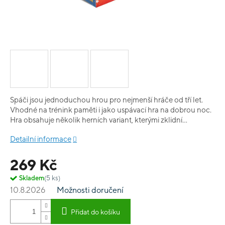
Spáči jsou jednoduchou hrou pro nejmenší hráče od tří let.
Vhodné na trénink paměti i jako uspávací hra na dobrou noc.
Hra obsahuje několik herních variant, kterými zklidní
nejmladší hráče před spaním a zpříjemní jejich usínání. Krásné
Detailní informace
ilustrace zvířátek a trojrozměrná postýlka okouzlí všechny
malé spáče. Doporučujeme hrát před usnutím pro hezké sny.
269 Kč
Úkolem hráčů je uhodnout, které ze zvířátek se už odebralo
do říše snů. Předveďte dobrou paměť a vyberte správné
Skladem
(5 ks)
zvířátko. Pamatujete si, pod jakou přikrývkou spí nebo zda si
10.8.2026
Možnosti doručení
před spaním četlo knížku? Obsah balení: 10 obrázků zvířátek
postýlka návod
Přidat do košíku