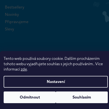
Bestsellery
Novinky
Připravujeme
Slevy
Tento web používá soubory cookie. Dalším procházením
Copyright 2026
Planeta her
. Všechna práva vyhrazena.
tohoto webu vyjadřujete souhlas s jejich používáním.. Více
Vytvořil Shoptet Premium
informací
zde
.
Nastavení
Odmítnout
Souhlasím