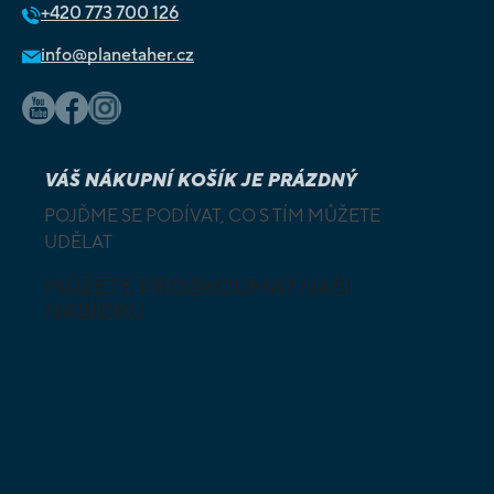
+420
773 700 126
info@planetaher.cz
VÁŠ NÁKUPNÍ KOŠÍK JE PRÁZDNÝ
POJĎME SE PODÍVAT, CO S TÍM MŮŽETE
UDĚLAT
MŮŽETE PROZKOUMAT NAŠI
NABÍDKU
DESKOVÉ A
HLAVOLAMY
KARETNÍ HRY
VÝUKOVÉ HRY
SKLÁDAČKY
HRY PRO
BUDOVATELSKÉ
NEJMENŠÍ
STRATEGIE