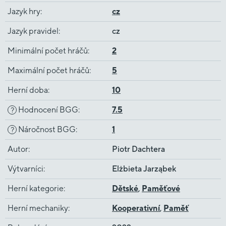
Jazyk hry
:
cz
Jazyk pravidel
:
cz
Minimální počet hráčů
:
2
Maximální počet hráčů
:
5
Herní doba
:
10
Hodnocení BGG
:
7.5
?
Náročnost BGG
:
1
?
Autor
:
Piotr Dachtera
Výtvarníci
:
Elżbieta Jarząbek
Herní kategorie
:
Dětské
,
Paměťové
Herní mechaniky
:
Kooperativní
,
Paměť