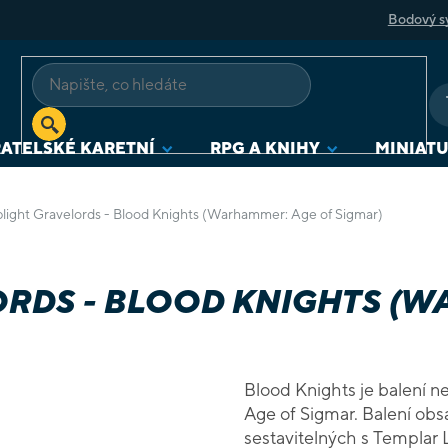
Bodový s
ATELSKÉ KARETNÍ
RPG A KNIHY
MINIAT
blight Gravelords - Blood Knights (Warhammer: Age of Sigmar)
RDS - BLOOD KNIGHTS (W
Blood Knights je balení 
Age of Sigmar. Balení ob
sestavitelných s Templar 