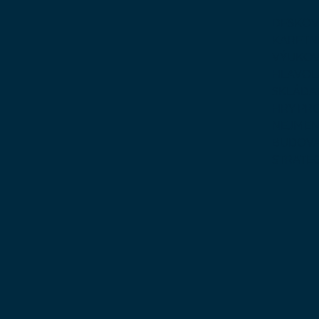
DESKOV
KARETN
VÝUKOV
HLAVO
SKLÁDA
HRY PR
NEJMEN
BUDOVA
STRATE