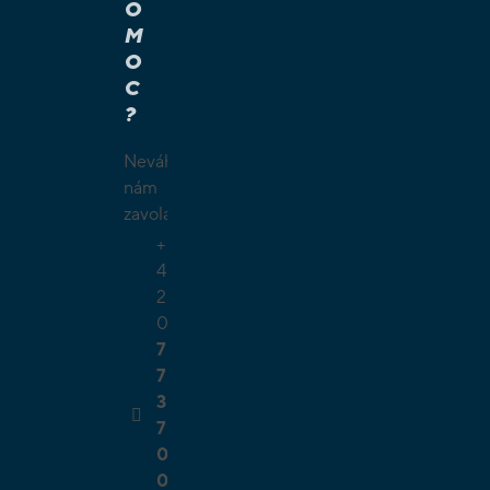
O
M
É A
O
Í HRY
C
É HRY
?
LAMY
ČKY
Neváhejte
O
nám
ŠÍ
zavolat.
TELSKÉ
+
GIE
4
2
0
7
7
3
7
0
0