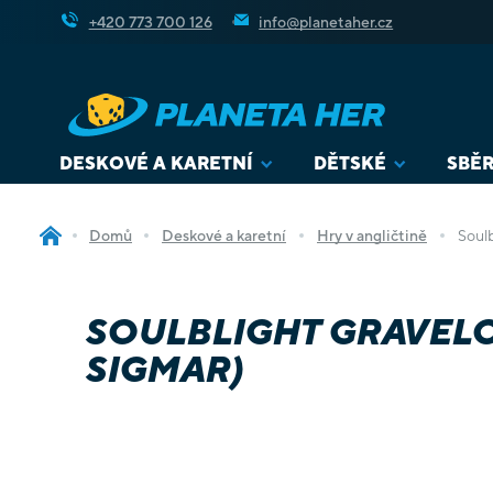
Přejít
+420 773 700 126
info@planetaher.cz
na
obsah
DESKOVÉ A KARETNÍ
DĚTSKÉ
SBĚR
Domů
Deskové a karetní
Hry v angličtině
Soul
SOULBLIGHT GRAVELO
SIGMAR)