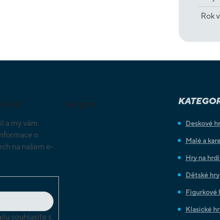
Rok v
KATEGOR
letter
Instagram
il a my vám
Deskové h
informace o
Malé a kare
ch na našem e-
Hry na hrd
Dětské hry
Figurkové 
Klasické hr
lu souhlasíte s