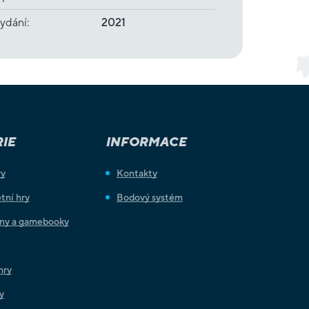
ydání
:
2021
IE
INFORMACE
ry
Kontakty
tní hry
Bodový systém
iny a gamebooky
hry
y