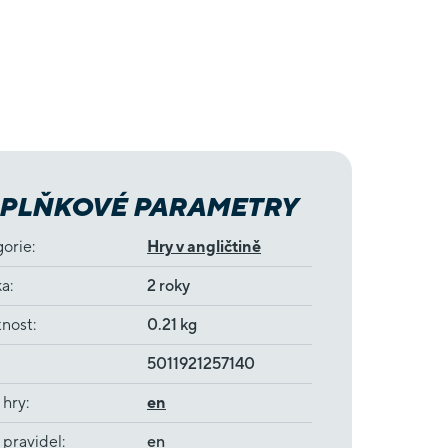
PLŇKOVÉ PARAMETRY
gorie
:
Hry v angličtině
ka
:
2 roky
nost
:
0.21 kg
5011921257140
 hry
:
en
 pravidel
:
en