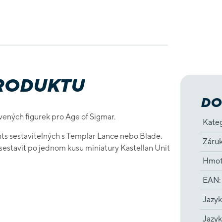
PRODUKTU
DO
vených figurek pro Age of Sigmar.
Kate
ts sestavitelných s Templar Lance nebo Blade.
Záru
sestavit po jednom kusu miniatury Kastellan Unit
Hmot
EAN
:
Jazyk
Jazyk