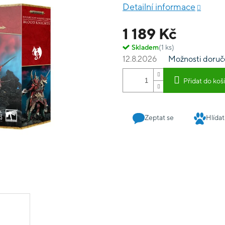
komponenty umožňující se
Detailní informace
Unit Leader a Standard B
1 189 Kč
Skladem
(1 ks)
12.8.2026
Možnosti doruč
Přidat do koš
Zeptat se
Hlídat