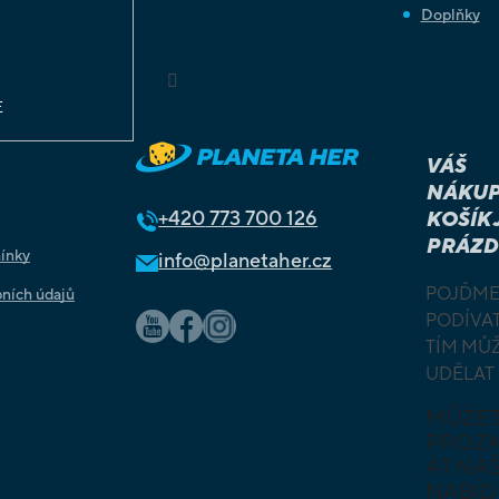
Doplňky
chrany
ů
Sledovat na Instagramu
E
VÁŠ
NÁKUP
+420
773 700 126
KOŠÍK 
PRÁZD
ínky
info@planetaher.cz
POJĎME
ních údajů
PODÍVAT
TÍM MŮ
UDĚLAT
MŮŽE
PROZ
AT NAŠ
NABÍD