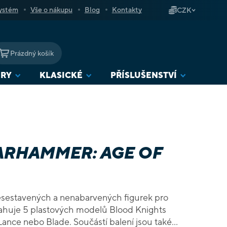
ystém
Vše o nákupu
Blog
Kontakty
CZK
Prázdný košík
NÁKUPNÍ
KOŠÍK
URY
KLASICKÉ
PŘÍSLUŠENSTVÍ
ARHAMMER: AGE OF
nesestavených a nenabarvených figurek pro
sahuje 5 plastových modelů Blood Knights
Lance nebo Blade. Součástí balení jsou také