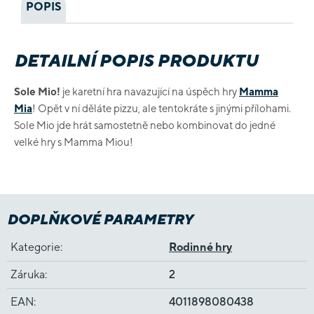
POPIS
DETAILNÍ POPIS PRODUKTU
Sole Mio!
je karetní hra navazující na úspěch hry
Mamma
Mia
! Opět v ní děláte pizzu, ale tentokráte s jinými přílohami.
Sole Mio jde hrát samostetně nebo kombinovat do jedné
velké hry s Mamma Miou!
DOPLŇKOVÉ PARAMETRY
Kategorie
:
Rodinné hry
Záruka
:
2
EAN
:
4011898080438