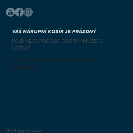
VÁŠ NÁKUPNÍ KOŠÍK JE PRÁZDNÝ
POJĎME SE PODÍVAT, CO S TÍM MŮŽETE
UDĚLAT
MŮŽETE PROZKOUMAT NAŠI
NABÍDKU
DESKOVÉ A
HLAVOLAMY
KARETNÍ HRY
VÝUKOVÉ HRY
SKLÁDAČKY
HRY PRO
BUDOVATELSKÉ
NEJMENŠÍ
STRATEGIE
Předobjednávky