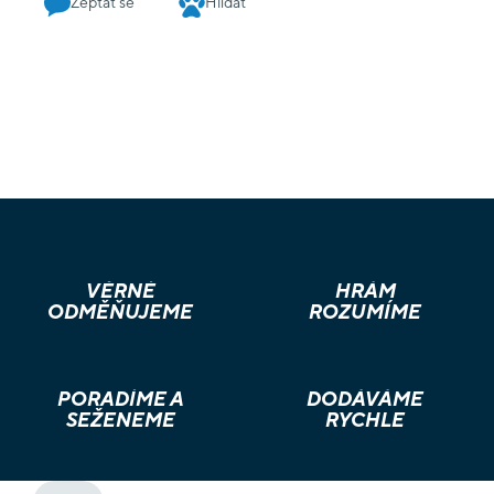
Zeptat se
Hlídat
VĚRNÉ
HRÁM
ODMĚŇUJEME
ROZUMÍME
PORADÍME A
DODÁVÁME
SEŽENEME
RYCHLE