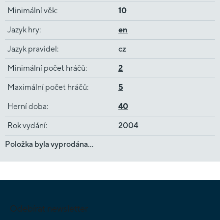
Minimální věk
:
10
Jazyk hry
:
en
Jazyk pravidel
:
cz
Minimální počet hráčů
:
2
Maximální počet hráčů
:
5
Herní doba
:
40
Rok vydání
:
2004
Položka byla vyprodána…
Z
á
p
Odebírat newsletter
a