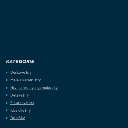
Sledovat na Instagramu
KATEGORIE
Deskové hry
Malé a karetní hry
Hry na hrdiny a gamebooky
Dětské hry
Figurkové hry
Klasické hry
Doplňky