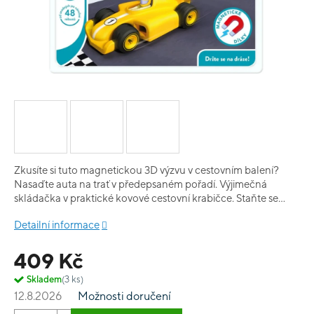
Zkusíte si tuto magnetickou 3D výzvu v cestovním balení?
Nasaďte auta na trať v předepsaném pořadí. Výjimečná
skládačka v praktické kovové cestovní krabičce. Staňte se
mistrem 48 úloh na 6 závodních dráhách. Dámy a pánové,
Detailní informace
nastartujte motory!
409 Kč
Skladem
(3 ks)
12.8.2026
Možnosti doručení