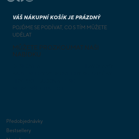
VÁŠ NÁKUPNÍ KOŠÍK JE PRÁZDNÝ
POJĎME SE PODÍVAT, CO S TÍM MŮŽETE
UDĚLAT
MŮŽETE PROZKOUMAT NAŠI
NABÍDKU
DESKOVÉ A
HLAVOLAMY
KARETNÍ HRY
VÝUKOVÉ HRY
SKLÁDAČKY
HRY PRO
BUDOVATELSKÉ
NEJMENŠÍ
STRATEGIE
Předobjednávky
Bestsellery