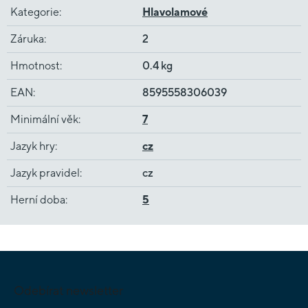
Kategorie
:
Hlavolamové
Záruka
:
2
Hmotnost
:
0.4 kg
EAN
:
8595558306039
Minimální věk
:
7
Jazyk hry
:
cz
Jazyk pravidel
:
cz
Herní doba
:
5
Z
á
p
Odebírat newsletter
a