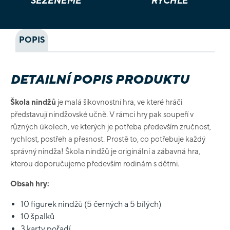
SEŽENEME
RYCHLE
POPIS
DETAILNÍ POPIS PRODUKTU
Škola nindžů
je malá šikovnostní hra, ve které hráči
představují nindžovské učně. V rámci hry pak soupeří v
různých úkolech, ve kterých je potřeba především zručnost,
rychlost, postřeh a přesnost. Prostě to, co potřebuje každý
správný nindža! Škola nindžů je originální a zábavná hra,
kterou doporučujeme především rodinám s dětmi.
Obsah hry:
10 figurek nindžů (5 černých a 5 bílých)
10 špalků
3 karty pořadí