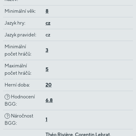
Minimální věk
:
8
Jazyk hry
:
cz
Jazyk pravidel
:
cz
Minimální
3
počet hráčů
:
Maximální
5
počet hráčů
:
Herní doba
:
20
Hodnocení
?
6.8
BGG
:
Náročnost
?
1
BGG
:
Théo Rivière, Corentin Lebrat,