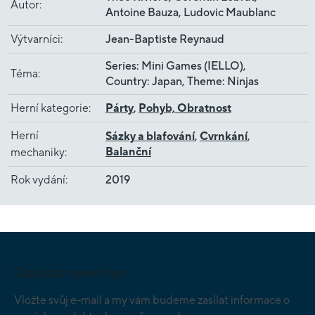
Autor
:
Antoine Bauza, Ludovic Maublanc
Výtvarníci
:
Jean-Baptiste Reynaud
Series: Mini Games (IELLO),
Téma
:
Country: Japan, Theme: Ninjas
Herní kategorie
:
Párty
,
Pohyb, Obratnost
Herní
Sázky a blafování
,
Cvrnkání
,
Balanční
mechaniky
:
Rok vydání
:
2019
Z
á
p
Odebírat newsletter
a
t
Vložte svůj e-mail a my vám budeme zasílat informace o