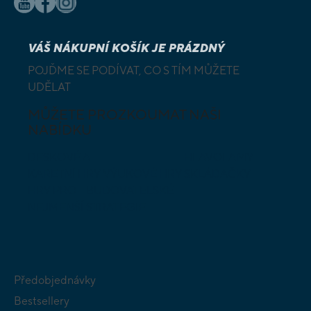
VÁŠ NÁKUPNÍ KOŠÍK JE PRÁZDNÝ
POJĎME SE PODÍVAT, CO S TÍM MŮŽETE
UDĚLAT
MŮŽETE PROZKOUMAT NAŠI
NABÍDKU
DESKOVÉ A
HLAVOLAMY
KARETNÍ HRY
VÝUKOVÉ HRY
SKLÁDAČKY
HRY PRO
BUDOVATELSKÉ
NEJMENŠÍ
STRATEGIE
Předobjednávky
Bestsellery