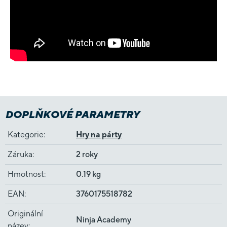
DOPLŇKOVÉ PARAMETRY
Kategorie
:
Hry na párty
Záruka
:
2 roky
Hmotnost
:
0.19 kg
EAN
:
3760175518782
Originální
Ninja Academy
název
: