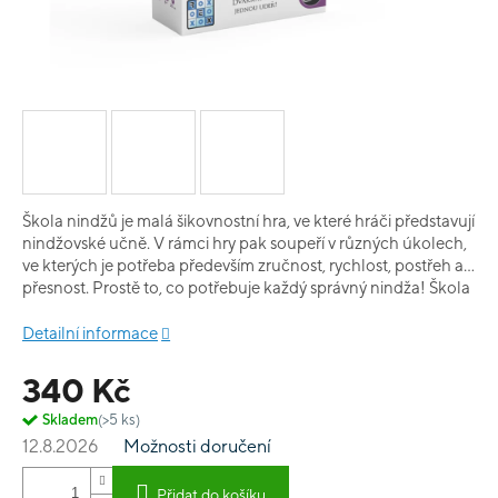
Škola nindžů je malá šikovnostní hra, ve které hráči představují
nindžovské učně. V rámci hry pak soupeří v různých úkolech,
ve kterých je potřeba především zručnost, rychlost, postřeh a
přesnost. Prostě to, co potřebuje každý správný nindža! Škola
nindžů je originální a zábavná hra, kterou doporučujeme
především rodinám s dětmi.
Detailní informace
340 Kč
Skladem
(>5 ks)
12.8.2026
Možnosti doručení
Přidat do košíku