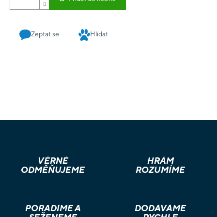
Zeptat se
Hlídat
VĚRNÉ
HRÁM
ODMĚŇUJEME
ROZUMÍME
PORADÍME A
DODÁVÁME