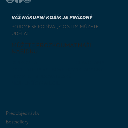
VÁŠ NÁKUPNÍ KOŠÍK JE PRÁZDNÝ
POJĎME SE PODÍVAT, CO S TÍM MŮŽETE
UDĚLAT
MŮŽETE PROZKOUMAT NAŠI
NABÍDKU
DESKOVÉ A
HLAVOLAMY
KARETNÍ HRY
VÝUKOVÉ HRY
SKLÁDAČKY
HRY PRO
BUDOVATELSKÉ
NEJMENŠÍ
STRATEGIE
Předobjednávky
Bestsellery