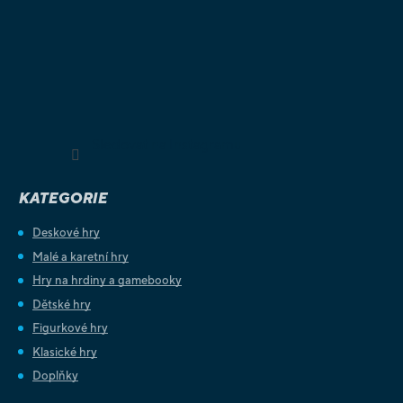
Sledovat na Instagramu
KATEGORIE
Deskové hry
Malé a karetní hry
Hry na hrdiny a gamebooky
Dětské hry
Figurkové hry
Klasické hry
Doplňky