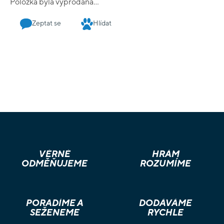
Položka byla vyprodána…
Zeptat se
Hlídat
VĚRNÉ
HRÁM
ODMĚŇUJEME
ROZUMÍME
PORADÍME A
DODÁVÁME
SEŽENEME
RYCHLE