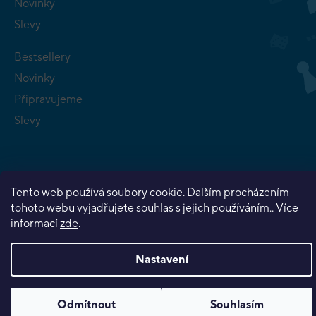
Novinky
Slevy
Bestsellery
Novinky
Připravujeme
Slevy
Tento web používá soubory cookie. Dalším procházením
tohoto webu vyjadřujete souhlas s jejich používáním.. Více
Copyright 2026
Planeta her
. Všechna práva vyhrazena.
informací
zde
.
Vytvořil Shoptet Premium
Nastavení
Odmítnout
Souhlasím