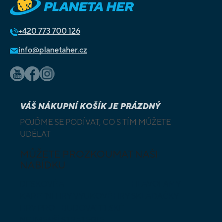
+420
773 700 126
info@planetaher.cz
VÁŠ NÁKUPNÍ KOŠÍK JE PRÁZDNÝ
POJĎME SE PODÍVAT, CO S TÍM MŮŽETE
UDĚLAT
MŮŽETE PROZKOUMAT NAŠI
NABÍDKU
DESKOVÉ A
HLAVOLAMY
KARETNÍ HRY
VÝUKOVÉ HRY
SKLÁDAČKY
HRY PRO
BUDOVATELSKÉ
NEJMENŠÍ
STRATEGIE