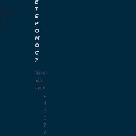
E
TE
T
KOUM
E
I
P
KU
O
M
É A
O
Í HRY
C
É HRY
?
LAMY
ČKY
Neváhejte
O
nám
ŠÍ
zavolat.
TELSKÉ
+
GIE
4
2
0
7
7