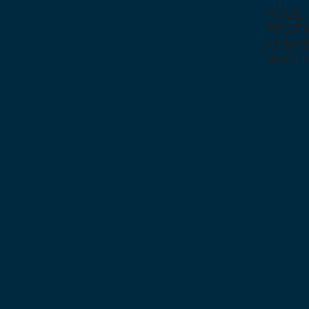
MŮŽE
PROZ
AT NAŠ
NABÍD
DESKOV
KARETN
VÝUKOV
HLAVO
SKLÁDA
HRY PR
NEJMEN
BUDOVA
STRATE