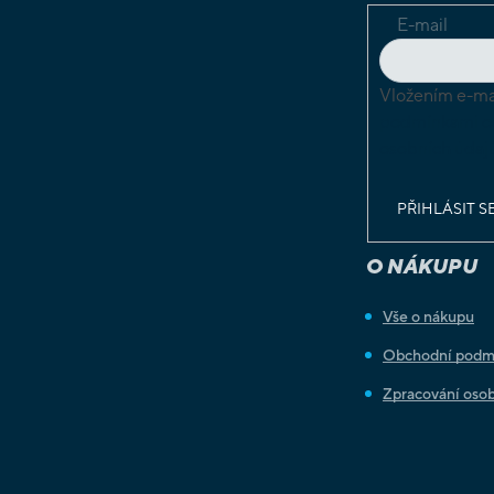
E-mail
Vložením e-mai
podmínkami o
osobních údaj
PŘIHLÁSIT S
O NÁKUPU
Vše o nákupu
Obchodní podm
Zpracování osob