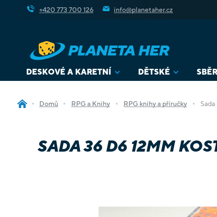
Přejít
+420 773 700 126
info@planetaher.cz
na
obsah
DESKOVÉ A KARETNÍ
DĚTSKÉ
SBĚR
Domů
RPG a Knihy
RPG knihy a příručky
Sada 
SADA 36 D6 12MM KOS