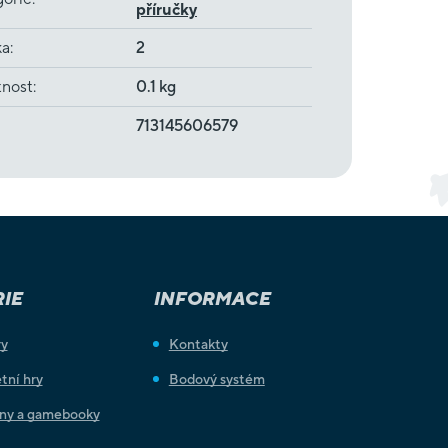
příručky
ka
:
2
nost
:
0.1 kg
713145606579
IE
INFORMACE
ry
Kontakty
tní hry
Bodový systém
iny a gamebooky