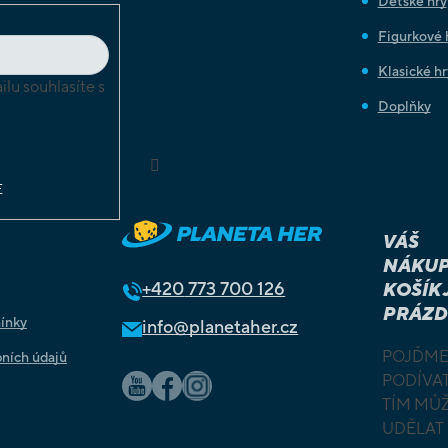
Dětské hry
Figurkové 
Klasické hr
lu souhlasíte s
Doplňky
chrany
ů
Sledovat na Instagramu
E
VÁŠ
NÁKUP
+420
773 700 126
KOŠÍK 
PRÁZD
ínky
info@planetaher.cz
POJĎME
ních údajů
PODÍVAT
TÍM MŮ
UDĚLAT