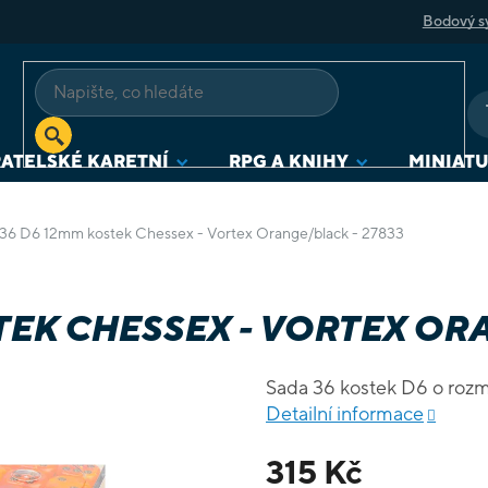
Bodový s
ATELSKÉ KARETNÍ
RPG A KNIHY
MINIAT
36 D6 12mm kostek Chessex - Vortex Orange/black - 27833
TEK CHESSEX - VORTEX ORA
Sada 36 kostek D6 o ro
Detailní informace
315 Kč