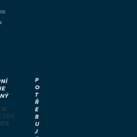
hry
y
P
NÍ
O
JE
T
NÝ
Ř
 SE
E
, CO S
B
ŽETE
U
J