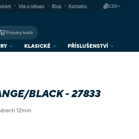
ystém
Vše o nákupu
Blog
Kontakty
CZK
Prázdný košík
NÁKUPNÍ
KOŠÍK
URY
KLASICKÉ
PŘÍSLUŠENSTVÍ
NGE/BLACK - 27833
změrech 12mm