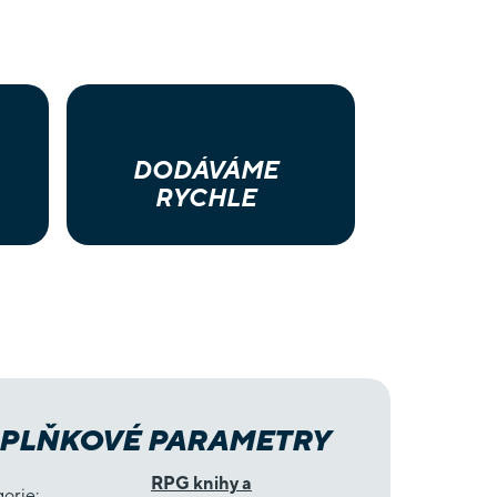
DODÁVÁME
RYCHLE
PLŇKOVÉ PARAMETRY
RPG knihy a
gorie
: