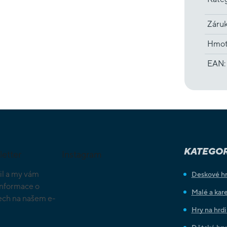
Záru
Hmot
EAN
:
KATEGOR
letter
Instagram
il a my vám
Deskové h
informace o
Malé a kare
ch na našem e-
Hry na hrd