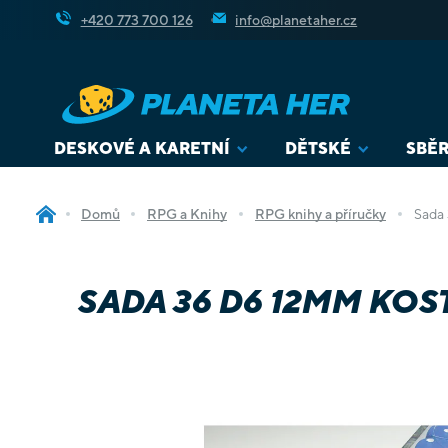
Přejít
+420 773 700 126
info@planetaher.cz
na
obsah
DESKOVÉ A KARETNÍ
DĚTSKÉ
SBĚR
Domů
RPG a Knihy
RPG knihy a příručky
Sada
SADA 36 D6 12MM KOS