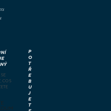
hry
y
P
NÍ
O
JE
T
NÝ
Ř
 SE
E
, CO S
B
ŽETE
U
J
E
TE
T
KOUM
E