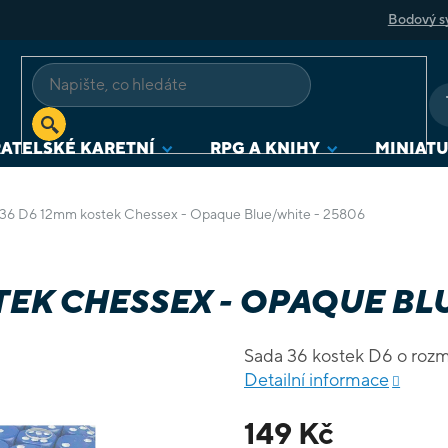
Bodový s
ATELSKÉ KARETNÍ
RPG A KNIHY
MINIAT
 36 D6 12mm kostek Chessex - Opaque Blue/white - 25806
TEK CHESSEX - OPAQUE BLU
Sada 36 kostek D6 o ro
Detailní informace
149 Kč