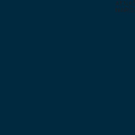
AT NAŠ
NABÍD
DESKOV
KARETN
VÝUKOV
HLAVO
SKLÁDA
HRY PR
NEJMEN
BUDOVA
STRATE