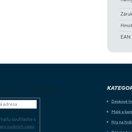
Záru
Hmot
EAN
:
KATEGOR
letter
Instagram
Deskové h
Malé a kare
ailu souhlasíte s
Hry na hrd
any osobních údajů