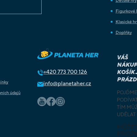
Dětské hry
Figurkové 
Klasické hr
Doplňky
Sledovat na Instagramu
VÁŠ
NÁKUP
+420
773 700 126
KOŠÍK 
PRÁZD
ínky
info@planetaher.cz
POJĎME
ních údajů
PODÍVAT
TÍM MŮ
UDĚLAT
MŮŽE
PROZ