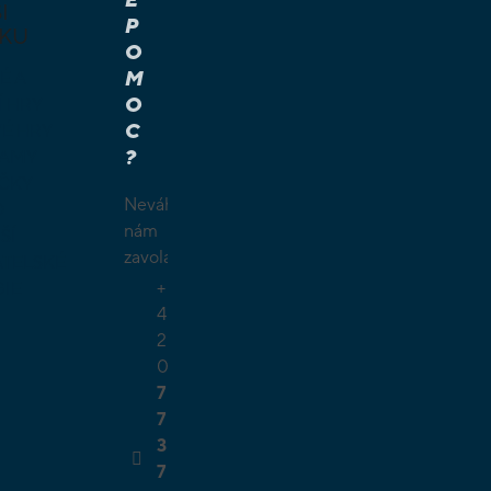
I
P
KU
O
M
É A
O
Í HRY
C
É HRY
?
LAMY
ČKY
Neváhejte
O
nám
ŠÍ
zavolat.
TELSKÉ
+
GIE
4
2
0
7
7
3
7