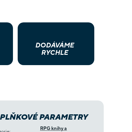
DODÁVÁME
RYCHLE
PLŇKOVÉ PARAMETRY
RPG knihy a
gorie
: