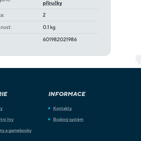
příručky
ka
:
2
nost
:
0.1 kg
601982021986
IE
INFORMACE
ry
Kontakty
tní hry
Bodový systém
iny a gamebooky