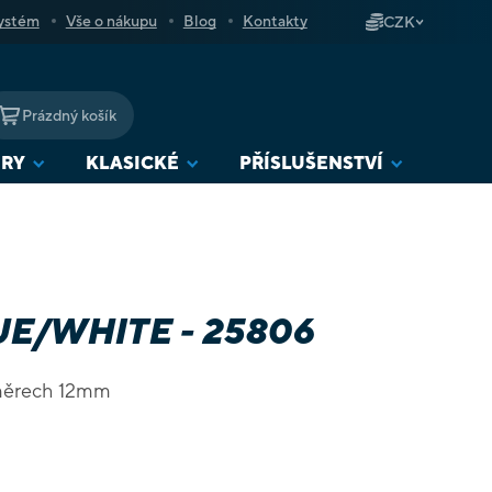
ystém
Vše o nákupu
Blog
Kontakty
CZK
Prázdný košík
NÁKUPNÍ
KOŠÍK
URY
KLASICKÉ
PŘÍSLUŠENSTVÍ
E/WHITE - 25806
změrech 12mm