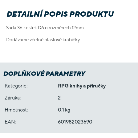
DETAILNÍ POPIS PRODUKTU
Sada 36 kostek D6 o rozměrech 12mm.
Dodáváme včetně plastové krabičky.
DOPLŇKOVÉ PARAMETRY
Kategorie
:
RPG knihy a příručky
Záruka
:
2
Hmotnost
:
0.1 kg
EAN
:
601982023690