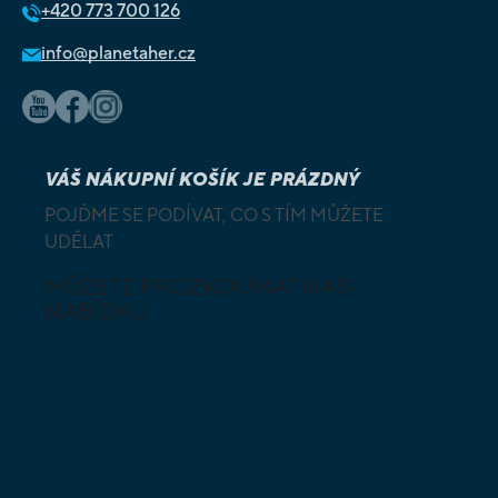
+420
773 700 126
info@planetaher.cz
VÁŠ NÁKUPNÍ KOŠÍK JE PRÁZDNÝ
POJĎME SE PODÍVAT, CO S TÍM MŮŽETE
UDĚLAT
MŮŽETE PROZKOUMAT NAŠI
NABÍDKU
DESKOVÉ A
HLAVOLAMY
KARETNÍ HRY
VÝUKOVÉ HRY
SKLÁDAČKY
HRY PRO
BUDOVATELSKÉ
NEJMENŠÍ
STRATEGIE