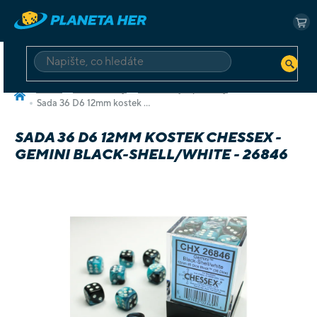
Přejít
na
NÁ
obsah
KO
HLEDAT
Domů
RPG a Knihy
RPG knihy a příručky
Sada 36 D6 12mm kostek Chessex - Gemini Black-Shell/white - 26846
SADA 36 D6 12MM KOSTEK CHESSEX -
GEMINI BLACK-SHELL/WHITE - 26846