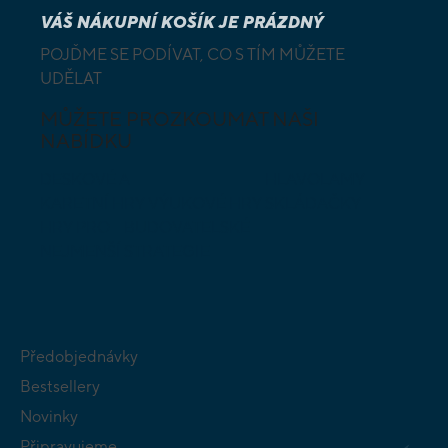
VÁŠ NÁKUPNÍ KOŠÍK JE PRÁZDNÝ
POJĎME SE PODÍVAT, CO S TÍM MŮŽETE
UDĚLAT
MŮŽETE PROZKOUMAT NAŠI
NABÍDKU
DESKOVÉ A
HLAVOLAMY
KARETNÍ HRY
VÝUKOVÉ HRY
SKLÁDAČKY
HRY PRO
BUDOVATELSKÉ
NEJMENŠÍ
STRATEGIE
Předobjednávky
Bestsellery
Novinky
Připravujeme