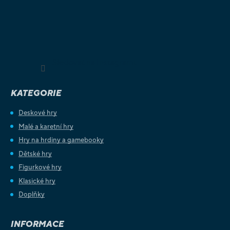
Sledovat na Instagramu
KATEGORIE
Deskové hry
Malé a karetní hry
Hry na hrdiny a gamebooky
Dětské hry
Figurkové hry
Klasické hry
Doplňky
INFORMACE