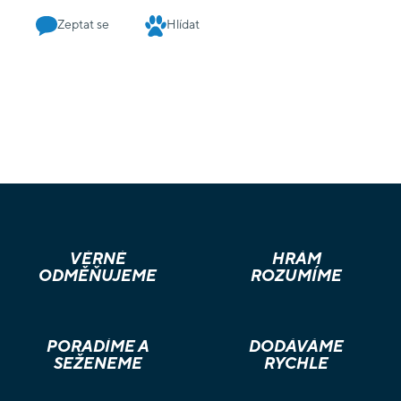
Zeptat se
Hlídat
VĚRNÉ
HRÁM
ODMĚŇUJEME
ROZUMÍME
PORADÍME A
DODÁVÁME
SEŽENEME
RYCHLE