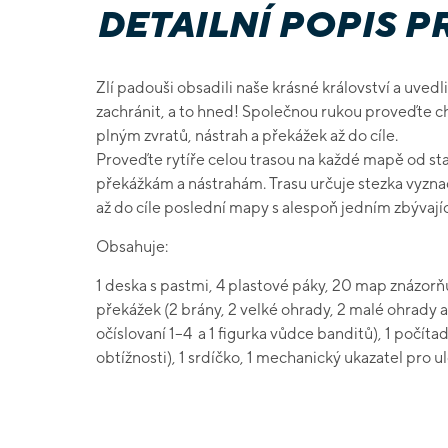
DETAILNÍ POPIS 
Zlí padouši obsadili naše krásné království a uved
zachránit, a to hned! Společnou rukou proveďte 
plným zvratů, nástrah a překážek až do cíle.
Proveďte rytíře celou trasou na každé mapě od star
překážkám a nástrahám. Trasu určuje stezka vyzna
až do cíle poslední mapy s alespoň jedním zbývajíc
Obsahuje:
1 deska s pastmi, 4 plastové páky, 20 map znázorňují
překážek (2 brány, 2 velké ohrady, 2 malé ohrady a
očíslovaní 1–4 a 1 figurka vůdce banditů), 1 počít
obtížnosti), 1 srdíčko, 1 mechanický ukazatel pro u