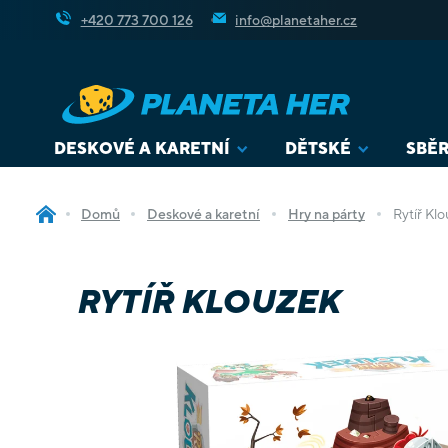
Přejít
+420 773 700 126
info@planetaher.cz
na
obsah
DESKOVÉ A KARETNÍ
DĚTSKÉ
SBĚR
Domů
Deskové a karetní
Hry na párty
Rytíř Kl
RYTÍŘ KLOUZEK