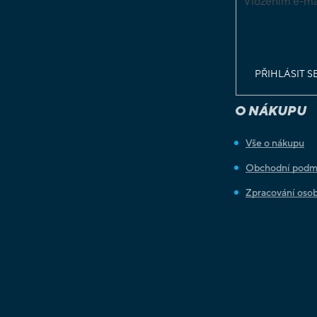
Vložením e-mai
podmínkami o
osobních údaj
PŘIHLÁSIT S
O NÁKUPU
Vše o nákupu
Obchodní podm
Zpracování osob