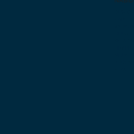
NABÍD
DESKOV
KARETN
VÝUKOV
HLAVO
SKLÁDA
HRY PR
NEJMEN
BUDOVA
STRATE