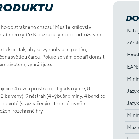
PRODUKTU
DO
li ho do strašného chaosu! Musíte království
Kate
chrabrého rytíře Klouzka celým dobrodružstvím
Záru
tu k cíli tak, aby se vyhnul všem pastím,
Hmot
čená světlou čarou. Pokud se vám podaří dorazit
ím životem, vyhráli jste.
EAN
:
Minim
cích 4 různá prostředí, 1 figurka rytíře, 8
Jazyk
 2 balvany), 9 nástrah (4 výbušné miny, 4 bandité
Jazyk
adlo životů (s vyznačenými třemi úrovněmi
ložení rozehrané hry
Minim
Maxim