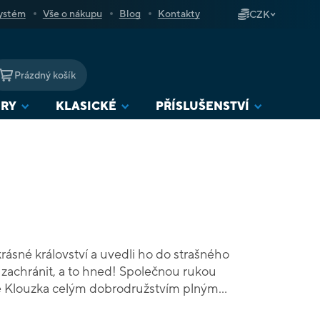
ystém
Vše o nákupu
Blog
Kontakty
CZK
Prázdný košík
NÁKUPNÍ
KOŠÍK
URY
KLASICKÉ
PŘÍSLUŠENSTVÍ
krásné království a uvedli ho do strašného
 zachránit, a to hned! Společnou rukou
e Klouzka celým dobrodružstvím plným
 až do cíle. Proveďte rytíře celou trasou na