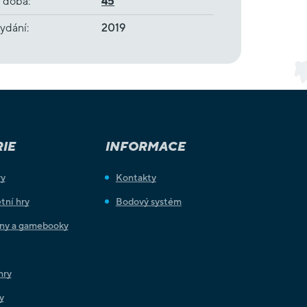
í doba
:
45
ydání
:
2019
IE
INFORMACE
ry
Kontakty
tní hry
Bodový systém
iny a gamebooky
hry
y