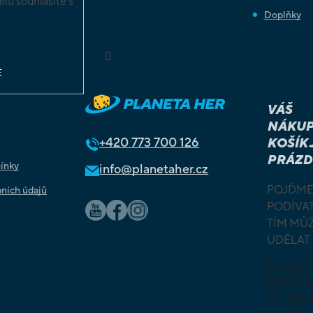
lu souhlasíte s
Doplňky
chrany
ů
Sledovat na Instagramu
E
VÁŠ
NÁKUP
+420
773 700 126
KOŠÍK 
PRÁZD
ínky
info@planetaher.cz
POJĎME
ních údajů
PODÍVAT
TÍM MŮ
UDĚLAT
MŮŽE
PROZ
AT NAŠ