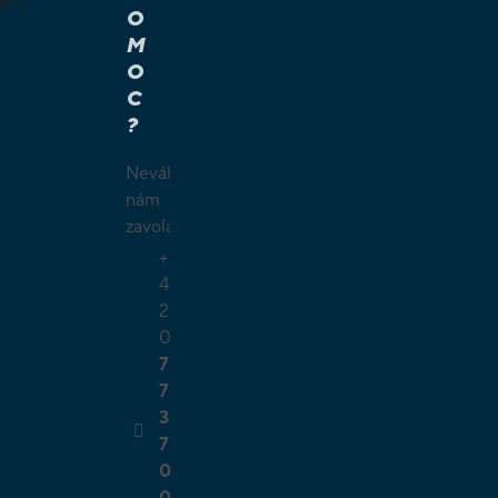
KU
O
M
É A
O
Í HRY
C
É HRY
?
LAMY
ČKY
Neváhejte
O
nám
ŠÍ
zavolat.
TELSKÉ
+
GIE
4
2
0
7
7
3
7
0
0