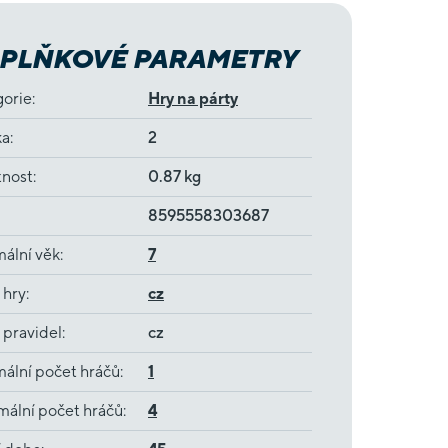
PLŇKOVÉ PARAMETRY
gorie
:
Hry na párty
ka
:
2
nost
:
0.87 kg
8595558303687
ální věk
:
7
 hry
:
cz
 pravidel
:
cz
ální počet hráčů
:
1
ální počet hráčů
:
4