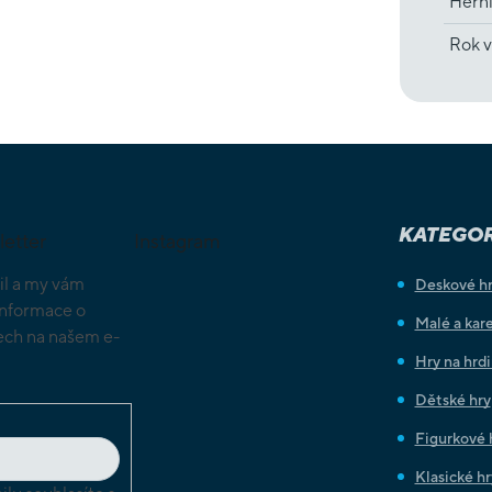
Hern
Rok v
KATEGOR
letter
Instagram
il a my vám
Deskové h
informace o
Malé a kare
ch na našem e-
Hry na hrd
Dětské hry
Figurkové 
Klasické hr