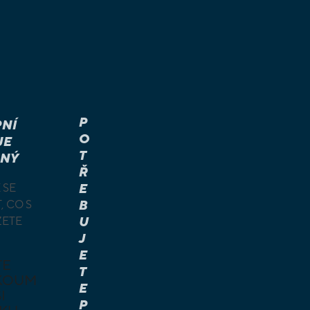
P
NÍ
O
JE
T
NÝ
Ř
 SE
E
, CO S
B
ŽETE
U
J
E
TE
T
KOUM
E
I
P