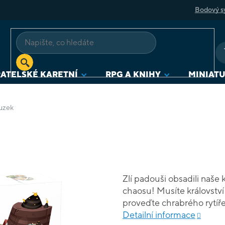
Bodový s
ATELSKÉ KARETNÍ
RPG A KNIHY
MINIAT
ouzek
Zlí padouši obsadili naše 
chaosu! Musíte království
proveďte chrabrého rytíř
zvratů, nástrah a překážek
Detailní informace