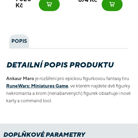
Kč
POPIS
DETAILNÍ POPIS PRODUKTU
Ankaur Maro
je rozšíření pro epickou figurkovou fantasy hru
RuneWars: Miniatures Game
, ve kterém najdete dvě figurky
nekromanta a krom (nenabarvených) figurek obsahuje i nové
karty a command tool.
DOPLŇKOVÉ PARAMETRY