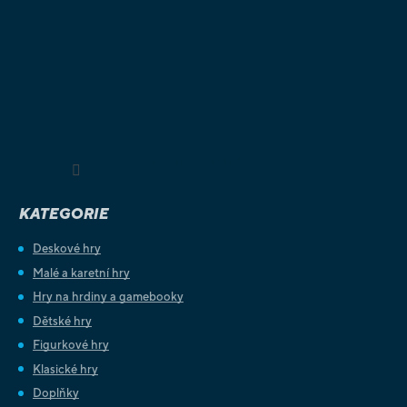
Sledovat na Instagramu
KATEGORIE
Deskové hry
Malé a karetní hry
Hry na hrdiny a gamebooky
Dětské hry
Figurkové hry
Klasické hry
Doplňky