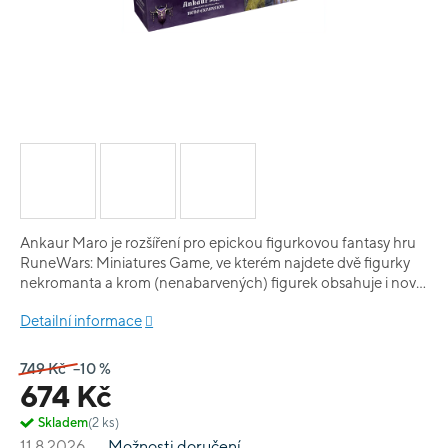
Ankaur Maro je rozšíření pro epickou figurkovou fantasy hru
RuneWars: Miniatures Game, ve kterém najdete dvě figurky
nekromanta a krom (nenabarvených) figurek obsahuje i nové
karty a command tool.
Detailní informace
749 Kč
–10 %
674 Kč
Skladem
(2 ks)
11.8.2026
Možnosti doručení