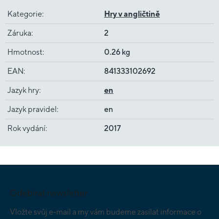
Kategorie
:
Hry v angličtině
Záruka
:
2
Hmotnost
:
0.26 kg
EAN
:
841333102692
Jazyk hry
:
en
Jazyk pravidel
:
en
Rok vydání
:
2017
Z
á
p
Odebírat newsletter
a
t
Vložte svůj e-mail a my vám budeme zasílat informace o