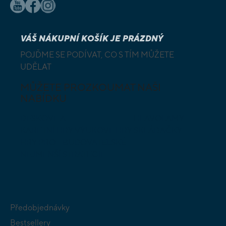
VÁŠ NÁKUPNÍ KOŠÍK JE PRÁZDNÝ
POJĎME SE PODÍVAT, CO S TÍM MŮŽETE
UDĚLAT
MŮŽETE PROZKOUMAT NAŠI
NABÍDKU
DESKOVÉ A
HLAVOLAMY
KARETNÍ HRY
VÝUKOVÉ HRY
SKLÁDAČKY
HRY PRO
BUDOVATELSKÉ
NEJMENŠÍ
STRATEGIE
Předobjednávky
Bestsellery