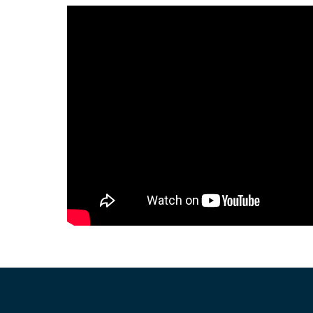
Z
á
p