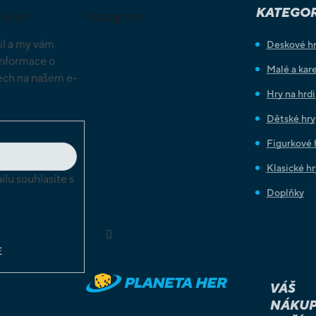
KATEGOR
letter
Instagram
il a my vám
Deskové h
informace o
Malé a kare
ch na našem e-
Hry na hrd
Dětské hry
Figurkové 
Klasické hr
lu souhlasíte s
Doplňky
chrany
ů
Sledovat na Instagramu
E
VÁŠ
NÁKUP