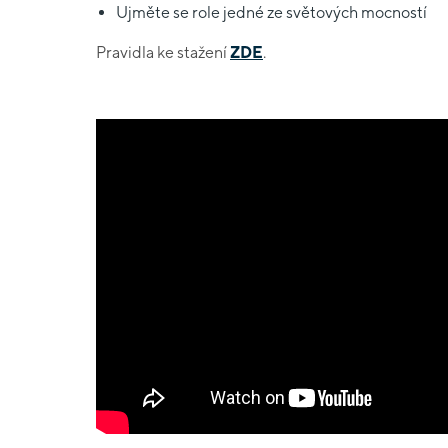
Ujměte se role jedné ze světových mocností
Pravidla ke stažení
ZDE
.