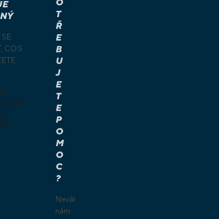
O
JE
T
NÝ
Ř
 SE
E
, CO S
B
ŽETE
U
J
E
TE
T
KOUM
E
I
P
KU
O
M
É A
O
Í HRY
C
É HRY
?
LAMY
ČKY
Neváhejte
O
nám
ŠÍ