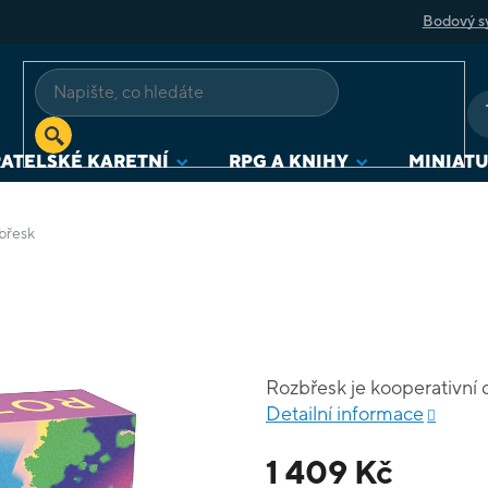
Bodový s
ATELSKÉ KARETNÍ
RPG A KNIHY
MINIAT
břesk
Rozbřesk je kooperativní 
Detailní informace
1 409 Kč