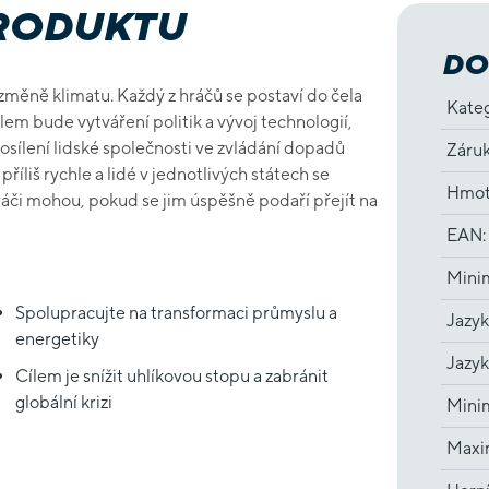
PRODUKTU
DO
 změně klimatu. Každý z hráčů se postaví do čela
Kate
em bude vytváření politik a vývoj technologií,
osílení lidské společnosti ve zvládání dopadů
Záru
liš rychle a lidé v jednotlivých státech se
Hmot
hráči mohou, pokud se jim úspěšně podaří přejít na
EAN
:
Minim
Spolupracujte na transformaci průmyslu a
Jazyk
energetiky
Jazyk
Cílem je snížit uhlíkovou stopu a zabránit
globální krizi
Minim
Maxim