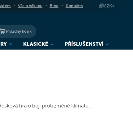
ystém
Vše o nákupu
Blog
Kontakty
CZK
Prázdný košík
NÁKUPNÍ
KOŠÍK
URY
KLASICKÉ
PŘÍSLUŠENSTVÍ
desková hra o boji proti změně klimatu.