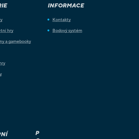
IE
INFORMACE
ry
Kontakty
tní hry
Bodový systém
iny a gamebooky
hry
y
P
NÍ