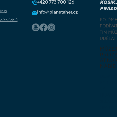
+420
773 700 126
KOŠÍK 
PRÁZD
ínky
info@planetaher.cz
POJĎME
ních údajů
PODÍVAT
TÍM MŮ
UDĚLAT
MŮŽE
PROZ
AT NAŠ
NABÍD
DESKOV
KARETN
VÝUKOV
HLAVO
SKLÁDA
HRY PR
NEJMEN