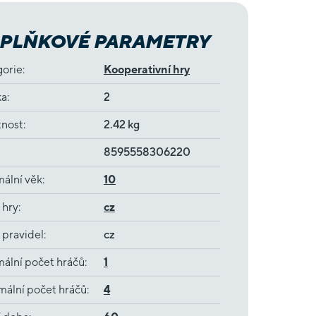
PLŇKOVÉ PARAMETRY
gorie
:
Kooperativní hry
ka
:
2
nost
:
2.42 kg
8595558306220
ální věk
:
10
 hry
:
cz
 pravidel
:
cz
ální počet hráčů
:
1
ální počet hráčů
:
4