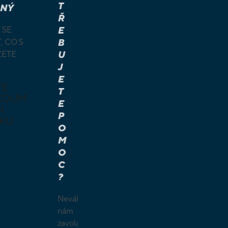
T
NÝ
Ř
 SE
E
, CO S
B
ŽETE
U
J
E
TE
T
KOUM
E
I
P
KU
O
M
É A
O
Í HRY
C
É HRY
?
LAMY
ČKY
Neváhejte
O
nám
ŠÍ
zavolat.
TELSKÉ