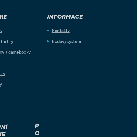
IE
INFORMACE
ry
Kontakty
tní hry
Bodový systém
iny a gamebooky
hry
y
P
NÍ
O
JE