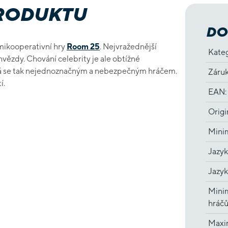
PRODUKTU
DO
emikooperativní hry
Room 25
. Nejvražednější
Kate
hvězdy. Chování celebrity je ale obtížné
vá se tak nejednoznačným a nebezpečným hráčem.
Záru
í.
EAN
:
Origi
Minim
Jazyk
Jazyk
Minim
hráč
Maxi