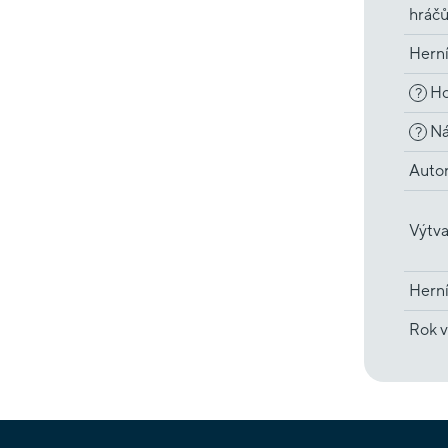
hráč
Hern
Ho
?
Ná
?
Auto
Výtva
Herní
Rok v