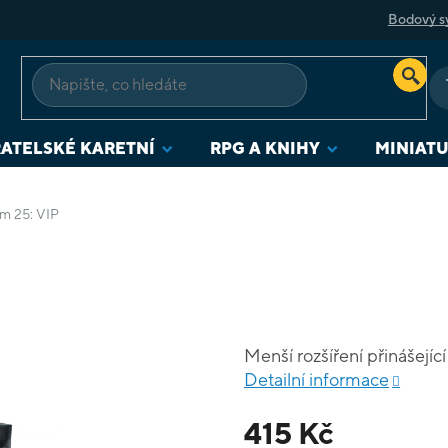
Bodový s
ATELSKÉ KARETNÍ
RPG A KNIHY
MINIAT
m 25: VIP
Menší rozšíření přinášející
Detailní informace
415 Kč