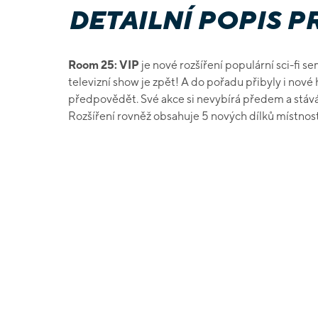
DETAILNÍ POPIS 
Room 25: VIP
je nové rozšíření populární sci-fi s
televizní show je zpět! A do pořadu přibyly i nové 
předpovědět. Své akce si nevybírá předem a stá
Rozšíření rovněž obsahuje 5 nových dílků místnost