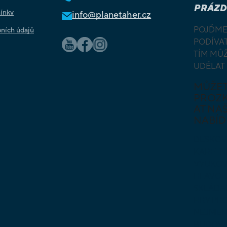
PRÁZD
ínky
info@planetaher.cz
POJĎME
ních údajů
PODÍVAT
TÍM MŮ
UDĚLAT
MŮŽE
PROZ
AT NAŠ
NABÍD
DESKOV
KARETN
VÝUKOV
HLAVO
SKLÁDA
HRY PR
NEJMEN
BUDOVA