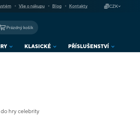
ystém
Vše o nákupu
Blog
Kontakty
CZK
Prázdný košík
NÁKUPNÍ
KOŠÍK
URY
KLASICKÉ
PŘÍSLUŠENSTVÍ
 do hry celebrity