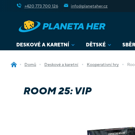
Přejít
+420 773 700 126
info@planetaher.cz
na
obsah
DESKOVÉ A KARETNÍ
DĚTSKÉ
SBĚR
Domů
Deskové a karetní
Kooperativní hry
Roo
ROOM 25: VIP