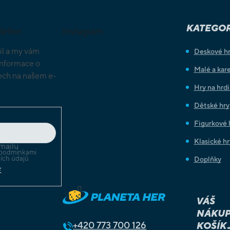
KATEGOR
letter
Instagram
il a my vám
Deskové h
informace o
Malé a kare
ch na našem e-
Hry na hrd
Dětské hry
Figurkové 
Klasické hr
mailu
podmínkami
ích údajů
Doplňky
E
Sledovat na Instagramu
VÁŠ
NÁKUP
+420
773 700 126
KOŠÍK 