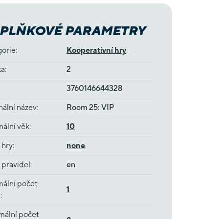
PLŇKOVÉ PARAMETRY
gorie
:
Kooperativní hry
ka
:
2
3760146644328
nální název
:
Room 25: VIP
ální věk
:
10
 hry
:
none
 pravidel
:
en
ální počet
1
ů
:
mální počet