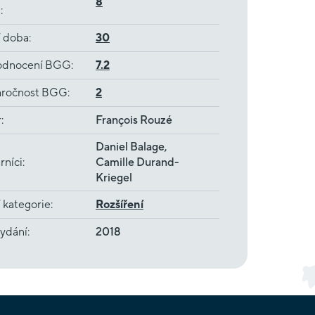
8
ů
:
í doba
:
30
dnocení BGG
:
7.2
ročnost BGG
:
2
r
:
François Rouzé
Daniel Balage,
rníci
:
Camille Durand-
Kriegel
 kategorie
:
Rozšíření
ydání
:
2018