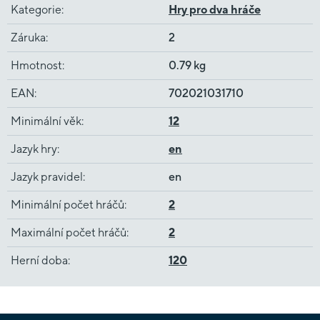
Kategorie
:
Hry pro dva hráče
Záruka
:
2
Hmotnost
:
0.79 kg
EAN
:
702021031710
Minimální věk
:
12
Jazyk hry
:
en
Jazyk pravidel
:
en
Minimální počet hráčů
:
2
Maximální počet hráčů
:
2
Herní doba
:
120