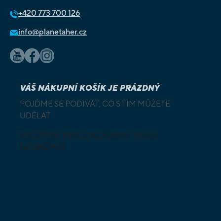
+420
773 700 126
info@planetaher.cz
VÁŠ NÁKUPNÍ KOŠÍK JE PRÁZDNÝ
POJĎME SE PODÍVAT, CO S TÍM MŮŽETE
UDĚLAT
MŮŽETE PROZKOUMAT NAŠI
NABÍDKU
DESKOVÉ A
HLAVOLAMY
KARETNÍ HRY
VÝUKOVÉ HRY
SKLÁDAČKY
HRY PRO
BUDOVATELSKÉ
NEJMENŠÍ
STRATEGIE