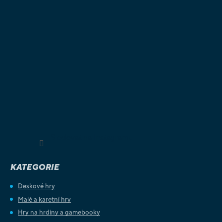
Sledovat na Instagramu
KATEGORIE
Deskové hry
Malé a karetní hry
Hry na hrdiny a gamebooky