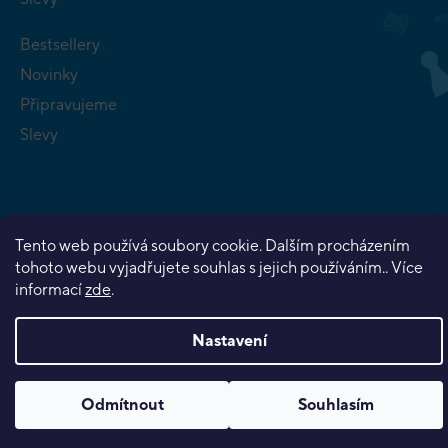
Bestsellery
Novinky
Připravujeme
Slevy
Tento web používá soubory cookie. Dalším procházením
Copyright 2026
Planeta her
. Všechna práva vyhrazena.
tohoto webu vyjadřujete souhlas s jejich používáním.. Více
Vytvořil Shoptet Premium
informací
zde
.
Nastavení
Odmítnout
Souhlasím