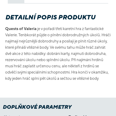
DETAILNÍ POPIS PRODUKTU
Quests of Valeria
je v pořadí třetí karetní hra z fantastické
Valerie. Tenbkorát půjde o plnění dobrodružných úkolů. Hráči
najímají nejrůznější dobrodruhy a posílají je plnit různé úkoly,
které přináší vítězné body. Ve svému tahu může hráč zahrát
dvě akce z této nabídky: dobrání karty, najmutí dobrodruha,
rezervování úkolu nebo splnění úkolu. Při najímání hrdinů
musí hráč zaplatit určenou cenu, ale někteří z hrdinů se
odvěčí svými speciálními schopnostmi. Hra končí v okamžiku,
kdy jeden hráč splní pět úkolů a sečtou se vítězné body
DOPLŇKOVÉ PARAMETRY