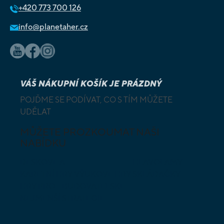
+420
773 700 126
info@planetaher.cz
VÁŠ NÁKUPNÍ KOŠÍK JE PRÁZDNÝ
POJĎME SE PODÍVAT, CO S TÍM MŮŽETE
UDĚLAT
MŮŽETE PROZKOUMAT NAŠI
NABÍDKU
DESKOVÉ A
HLAVOLAMY
KARETNÍ HRY
VÝUKOVÉ HRY
SKLÁDAČKY
HRY PRO
BUDOVATELSKÉ
NEJMENŠÍ
STRATEGIE