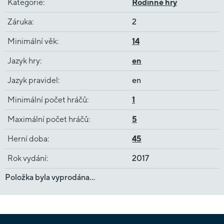
Kategorie
:
Rodinné hry
Záruka
:
2
Minimální věk
:
14
Jazyk hry
:
en
Jazyk pravidel
:
en
Minimální počet hráčů
:
1
Maximální počet hráčů
:
5
Herní doba
:
45
Rok vydání
:
2017
Položka byla vyprodána…
Z