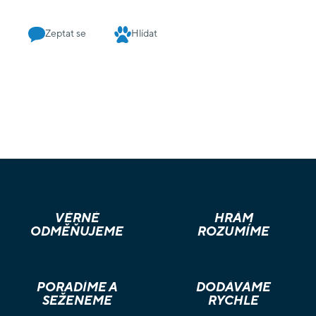
přítomnost i budoucnost z nejrůznějších úhlů a zavítáte také
do vážnějších oblastí. Ale pozor, Prozraď mi není jen
Zeptat se
Hlídat
o konverzaci. Součástí jsou také karty Odměn, které celou hru
zpestří a zajistí nezapomenutelné chvíle ve dvou. Karty jsou
nově k dispozici ve vylepšeném vydání: s pevnější krabičkou,
aby vám hra déle vydržela. A s většími a výraznějšími texty, aby
byly karty dobře čitelné i v přítmí nebo večer. Hra Prozraď
mi obsahuje: 100 karet s otázkami, 28 karet Odměn, 1 kartu
s návodem ke hře i k tomu, jak být správným posluchačem
a vypravěčem, 1 kartu s mantrou pro spokojený vztah.
VĚRNÉ
HRÁM
ODMĚŇUJEME
ROZUMÍME
PORADÍME A
DODÁVÁME
SEŽENEME
RYCHLE