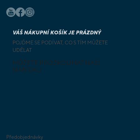
VÁŠ NÁKUPNÍ KOŠÍK JE PRÁZDNÝ
POJĎME SE PODÍVAT, CO S TÍM MŮŽETE
UDĚLAT
MŮŽETE PROZKOUMAT NAŠI
NABÍDKU
DESKOVÉ A
HLAVOLAMY
KARETNÍ HRY
VÝUKOVÉ HRY
SKLÁDAČKY
HRY PRO
BUDOVATELSKÉ
NEJMENŠÍ
STRATEGIE
Předobjednávky