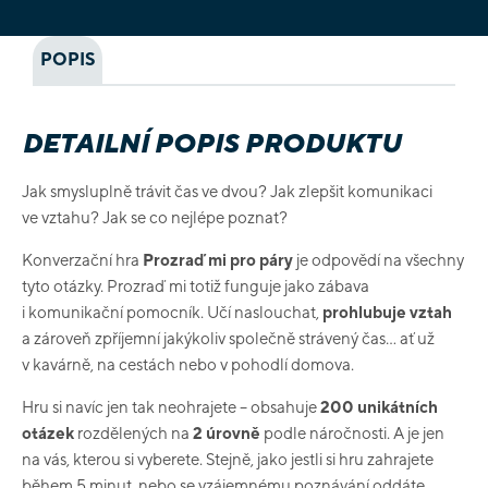
POPIS
DETAILNÍ POPIS PRODUKTU
Jak smysluplně trávit čas ve dvou? Jak zlepšit komunikaci
ve vztahu? Jak se co nejlépe poznat?
Konverzační hra
Prozraď mi pro páry
je odpovědí na všechny
tyto otázky. Prozraď mi totiž funguje jako zábava
i komunikační pomocník. Učí naslouchat,
prohlubuje vztah
a zároveň zpříjemní jakýkoliv společně strávený čas… ať už
v kavárně, na cestách nebo v pohodlí domova.
Hru si navíc jen tak neohrajete – obsahuje
200 unikátních
otázek
rozdělených na
2 úrovně
podle náročnosti. A je jen
na vás, kterou si vyberete. Stejně, jako jestli si hru zahrajete
během 5 minut, nebo se vzájemnému poznávání oddáte