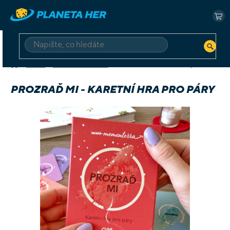
Přejít
na
NÁ
obsah
KO
HLEDAT
Domů
Deskové a karetní
Prozraď mi - karetní hra pro páry
PROZRAĎ MI - KARETNÍ HRA PRO PÁRY