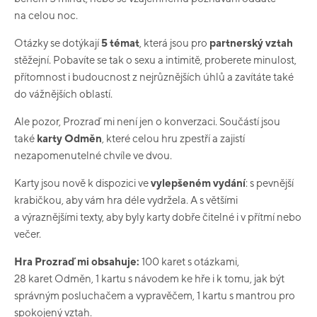
na celou noc.
Otázky se dotýkají
5 témat
, která jsou pro
partnerský vztah
stěžejní. Pobavíte se tak o sexu a intimitě, proberete minulost,
přítomnost i budoucnost z nejrůznějších úhlů a zavítáte také
do vážnějších oblastí.
Ale pozor, Prozraď mi není jen o konverzaci. Součástí jsou
také
karty Odměn
, které celou hru zpestří a zajistí
nezapomenutelné chvíle ve dvou.
Karty jsou nově k dispozici ve
vylepšeném vydání
: s pevnější
krabičkou, aby vám hra déle vydržela. A s většími
a výraznějšími texty, aby byly karty dobře čitelné i v přítmí nebo
večer.
Hra Prozraď mi obsahuje:
100 karet s otázkami,
28 karet Odměn, 1 kartu s návodem ke hře i k tomu, jak být
správným posluchačem a vypravěčem, 1 kartu s mantrou pro
spokojený vztah.