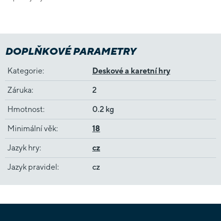
DOPLŇKOVÉ PARAMETRY
Kategorie
:
Deskové a karetní hry
Záruka
:
2
Hmotnost
:
0.2 kg
Minimální věk
:
18
Jazyk hry
:
cz
Jazyk pravidel
:
cz
Z
á