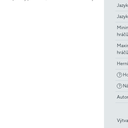
Jazyk
Jazyk
Minim
hráč
Maxi
hráč
Hern
Ho
?
Ná
?
Auto
Výtva