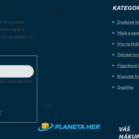
KATEGOR
letter
Instagram
il a my vám
Deskové h
informace o
Malé a kare
ch na našem e-
Hry na hrd
Dětské hry
Figurkové 
Klasické hr
lu souhlasíte s
Doplňky
chrany
ů
Sledovat na Instagramu
E
VÁŠ
NÁKUP