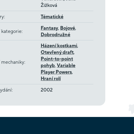
Žižková
ry
:
Tématické
Fantasy
,
Bojové
,
 kategorie
:
Dobrodružné
Házení kostkami
,
Otevřený draft
,
Point-to-point
í mechaniky
:
pohyb
,
Variable
Player Powers
,
Hraní rolí
ydání
:
2002