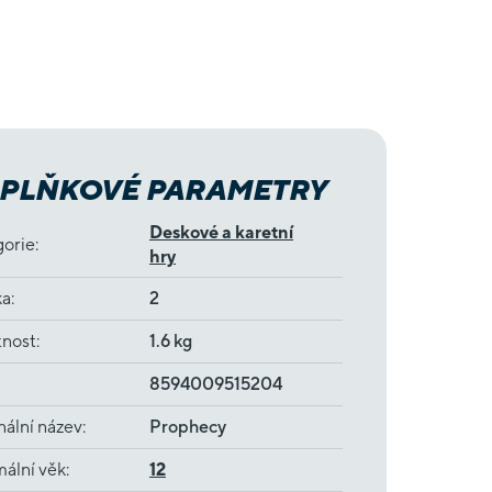
PLŇKOVÉ PARAMETRY
Deskové a karetní
gorie
:
hry
ka
:
2
nost
:
1.6 kg
8594009515204
nální název
:
Prophecy
ální věk
:
12