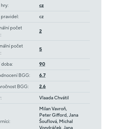
 hry
:
cz
 pravidel
:
cz
ální počet
2
ů
:
mální počet
5
ů
:
í doba
:
90
dnocení BGG
:
6.7
ročnost BGG
:
2.6
r
:
Vlaada Chvátil
Milan Vavroň,
Peter Gifford, Jana
rníci
:
Šouflová, Michal
Vondráček, Jana