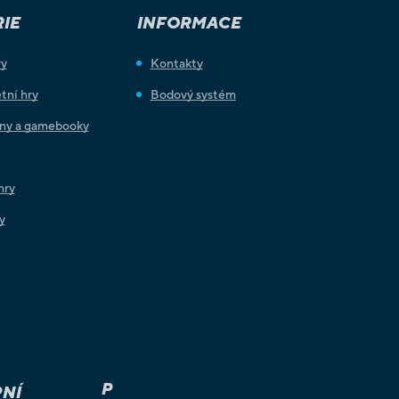
IE
INFORMACE
ry
Kontakty
tní hry
Bodový systém
iny a gamebooky
hry
y
P
NÍ