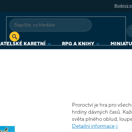
Bodový s
ATELSKÉ KARETNÍ
RPG A KNIHY
MINIAT
Proroctví je hra pro všech
hrdiny dávných časů. Každ
světa plného oblud, loupe
ochotných pomoci a poděli
Detailní informace