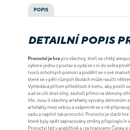
POPIS
DETAILNÍ POPIS 
Proroctví je hra
pro všechny, kteří se chtějí alesp
vybere jednu z postav a vydá se s ní do světa pln
tvorů ochotných pomoci a podělit se o své znalosti.
které se v pěti různých školách může naučit někte
Vyhledává přitom příležitosti k tomu, aby posílil s
a až se cítí dost silný, zaútočí přímo na démony s
hře. Jsou-li všechny artefakty vyrvány démonům ze 
artefakty mezi sebou a vzájemně se o ně připravu
sadu a naplnit tak proroctví. Proroctví je starší hra V
které byly opět zapracovány změny přispívající k
Proroctví též v angličtině a i za hranicemi Česka si 