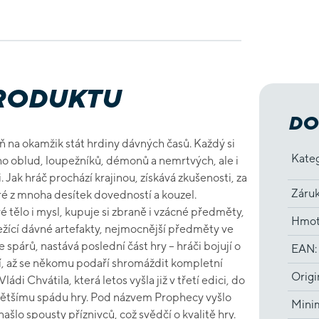
PRODUKTU
DO
oň na okamžik stát hrdiny dávných časů. Každý si
Kate
ého oblud, loupežníků, démonů a nemrtvých, ale i
 Jak hráč prochází krajinou, získává zkušenosti, za
Záru
ré z mnoha desítek dovedností a kouzel.
vé tělo i mysl, kupuje si zbraně i vzácné předměty,
Hmot
třežící dávné artefakty, nejmocnější předměty ve
spárů, nastává poslední část hry – hráči bojují o
EAN
:
jí, až se někomu podaří shromáždit kompletní
Origi
ládi Chvátila, která letos vyšla již v třetí edici, do
 většímu spádu hry. Pod názvem Prophecy vyšlo
Minim
našlo spousty příznivců, což svědčí o kvalitě hry.