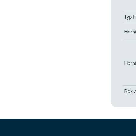
Typ h
Herní
Hern
Rok v