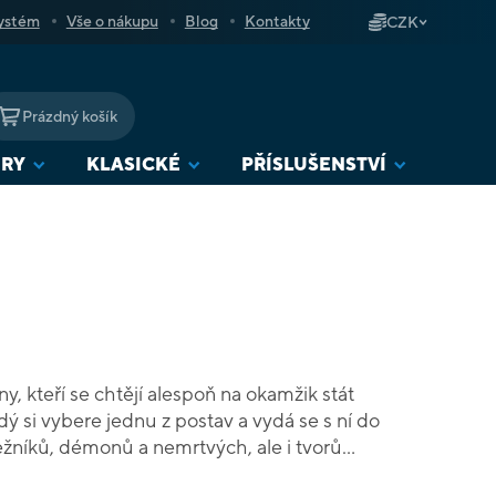
ystém
Vše o nákupu
Blog
Kontakty
CZK
Prázdný košík
NÁKUPNÍ
KOŠÍK
URY
KLASICKÉ
PŘÍSLUŠENSTVÍ
ny, kteří se chtějí alespoň na okamžik stát
ý si vybere jednu z postav a vydá se s ní do
žníků, démonů a nemrtvých, ale i tvorů
t se o své znalosti. Jak hráč prochází