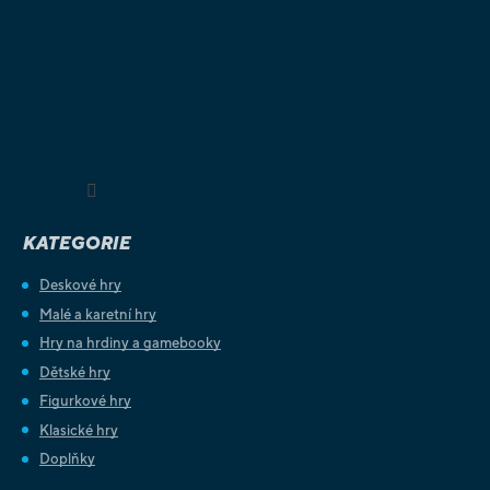
Sledovat na Instagramu
KATEGORIE
Deskové hry
Malé a karetní hry
Hry na hrdiny a gamebooky
Dětské hry
Figurkové hry
Klasické hry
Doplňky