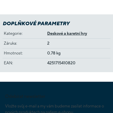
DOPLŇKOVÉ PARAMETRY
Kategorie
:
Deskové a karetní hry
Záruka
:
2
Hmotnost
:
0.78 kg
EAN
:
4251715410820
Z
á
p
Odebírat newsletter
a
t
Vložte svůj e-mail a my vám budeme zasílat informace o
í
nových produktech na našem e-shopu.