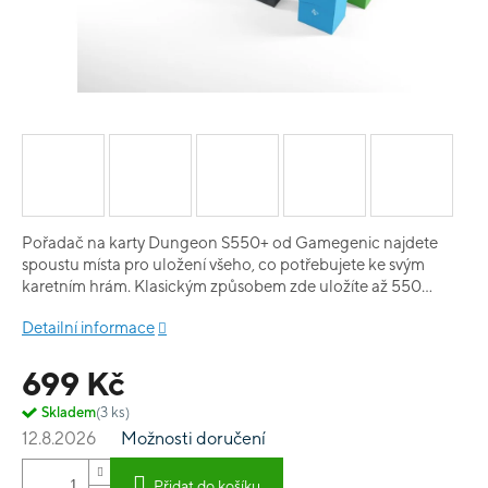
Pořadač na karty Dungeon S550+ od Gamegenic najdete
spoustu místa pro uložení všeho, co potřebujete ke svým
karetním hrám. Klasickým způsobem zde uložíte až 550
obalených karet nebo můžete využít prostor pro deck boxy,
Detailní informace
podložky na hraní či jiné příslušenství pro hry. Díky zcela
odnímatelnému víku ušetříte místo na herním stole. Víko
699 Kč
můžete na krabici připevnit v různých polohách. Víko drží
zavřené díky silným magnetům, které zabraňují náhodnému
Skladem
(3 ks)
otevření. Materiál: vně Nexofybre, uvnitř mikrovlákno
12.8.2026
Možnosti doručení
Přidat do košíku