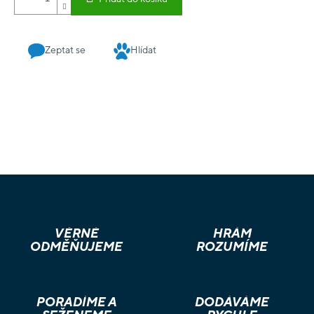
Zeptat se
Hlídat
VĚRNÉ
HRÁM
ODMĚŇUJEME
ROZUMÍME
PORADÍME A
DODÁVÁME