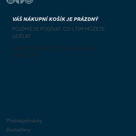
VÁŠ NÁKUPNÍ KOŠÍK JE PRÁZDNÝ
POJĎME SE PODÍVAT, CO S TÍM MŮŽETE
UDĚLAT
MŮŽETE PROZKOUMAT NAŠI
NABÍDKU
DESKOVÉ A
HLAVOLAMY
KARETNÍ HRY
VÝUKOVÉ HRY
SKLÁDAČKY
HRY PRO
BUDOVATELSKÉ
NEJMENŠÍ
STRATEGIE
Předobjednávky
Bestsellery