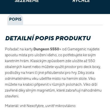
SEŽENEME
RYCHLE
POPIS
DETAILNÍ POPIS PRODUKTU
Pořadač na karty
Dungeon S550
+ od Gamegenic najdete
spoustu místa pro uložení všeho, co potřebujete ke svým
karetním hrám. Klasickým způsobem zde uložíte až 550
obalených karet nebo můžete využít prostor pro deck boxy,
podložky na hraní či jiné příslušenství pro hry. Díky zcela
odnímatelnému víku ušetříte místo na herním stole. Víko
můžete na krabici připevnit v různých polohách. Víko drží
zavřené díky silným magnetům, které zabraňují náhodnému
otevření.
Materiál: vně Nexofybre, uvnitř mikrovlákno