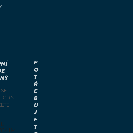
y
P
NÍ
O
JE
T
NÝ
Ř
 SE
E
, CO S
B
ŽETE
U
J
E
TE
T
KOUM