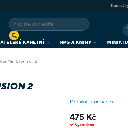
Bodový s
ATELSKÉ KARETNÍ
RPG A KNIHY
MINIAT
hCar Mini Extension 2
SION 2
Detailní informace
475 Kč
Vyprodáno