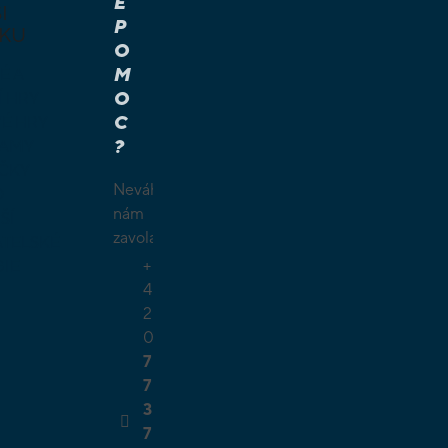
E
I
P
KU
O
M
É A
O
Í HRY
C
É HRY
?
LAMY
ČKY
Neváhejte
O
nám
ŠÍ
zavolat.
TELSKÉ
+
GIE
4
2
0
7
7
3
7