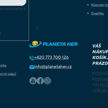
Klasické hr
lu souhlasíte s
Doplňky
chrany
ů
Sledovat na Instagramu
E
VÁŠ
NÁKUP
+420
773 700 126
KOŠÍK 
PRÁZD
ínky
info@planetaher.cz
POJĎME
ních údajů
PODÍVAT
TÍM MŮ
UDĚLAT
MŮŽE
PROZ