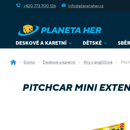
Přejít
+420 773 700 126
info@planetaher.cz
na
obsah
DESKOVÉ A KARETNÍ
DĚTSKÉ
SBĚR
Domů
Deskové a karetní
Hry v angličtině
Pitc
PITCHCAR MINI EXTEN