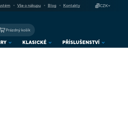
ystém
Vše o nákupu
Blog
Kontakty
CZK
Prázdný košík
NÁKUPNÍ
KOŠÍK
URY
KLASICKÉ
PŘÍSLUŠENSTVÍ