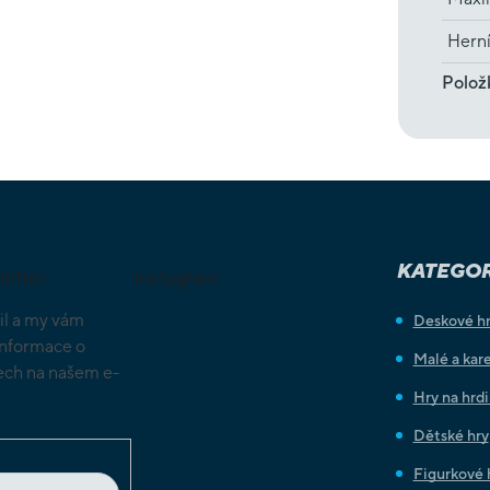
Hern
Polož
KATEGOR
letter
Instagram
il a my vám
Deskové h
informace o
Malé a kare
ch na našem e-
Hry na hrd
Dětské hry
Figurkové 