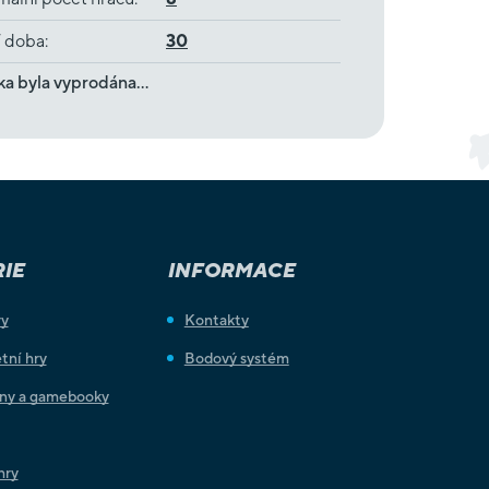
í doba
:
30
ka byla vyprodána…
IE
INFORMACE
ry
Kontakty
tní hry
Bodový systém
iny a gamebooky
hry