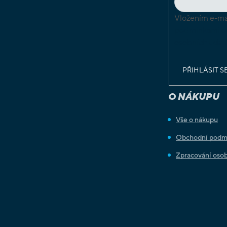
Vložením e-mai
podmínkami o
osobních údaj
PŘIHLÁSIT S
O NÁKUPU
Vše o nákupu
Obchodní podm
Zpracování osob