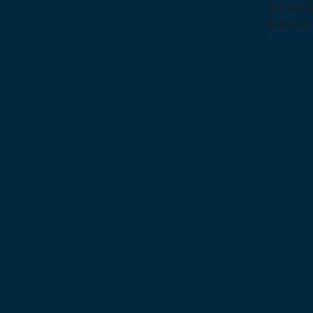
AT NAŠ
NABÍD
DESKOV
KARETN
VÝUKOV
HLAVO
SKLÁDA
HRY PR
NEJMEN
BUDOVA
STRATE