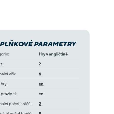
PLŇKOVÉ PARAMETRY
gorie
:
Hry v angličtině
ka
:
2
ální věk
:
6
 hry
:
en
 pravidel
:
en
ální počet hráčů
:
2
ální počet hráčů
:
8