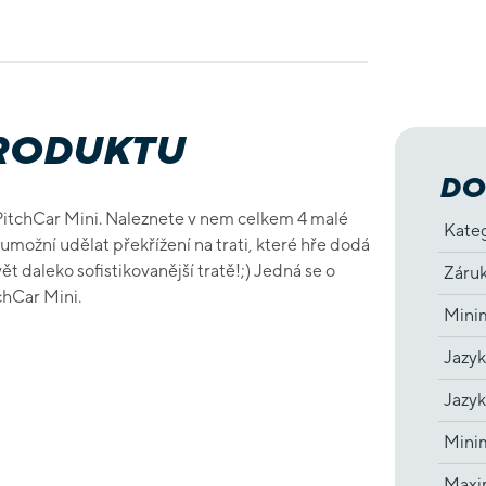
PRODUKTU
DO
y PitchCar Mini. Naleznete v nem celkem 4 malé
Kate
 umožní udělat překřížení na trati, které hře dodá
t daleko sofistikovanější tratě!;) Jedná se o
Záru
tchCar Mini.
Minim
Jazyk
Jazyk
Minim
Maxim