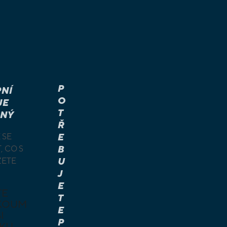
P
NÍ
O
JE
T
NÝ
Ř
 SE
E
, CO S
B
ŽETE
U
J
E
TE
T
KOUM
E
I
P
KU