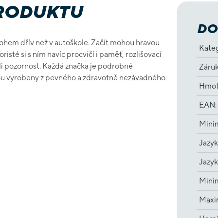
PRODUKTU
DO
ohem dřív než v autoškole. Začít mohou hravou
Kate
sté si s ním navíc procvičí i paměť, rozlišovací
íli pozornost. Každá značka je podrobně
Záru
jsou vyrobeny z pevného a zdravotně nezávadného
Hmot
EAN
:
Minim
Jazyk
Jazyk
Minim
Maxim