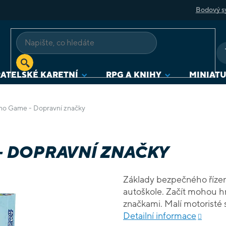
Bodový s
ATELSKÉ KARETNÍ
RPG A KNIHY
MINIAT
o Game - Dopravní značky
- DOPRAVNÍ ZNAČKY
Základy bezpečného řízen
autoškole. Začít mohou h
značkami. Malí motoristé s
schopnosti a ti nejmladší 
Detailní informace