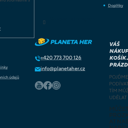
Doplňky
chrany
ů
Sledovat na Instagramu
E
VÁŠ
NÁKUP
+420
773 700 126
KOŠÍK 
PRÁZD
ínky
info@planetaher.cz
POJĎME
ních údajů
PODÍVAT
TÍM MŮ
UDĚLAT
MŮŽE
PROZ
AT NAŠ
NABÍD