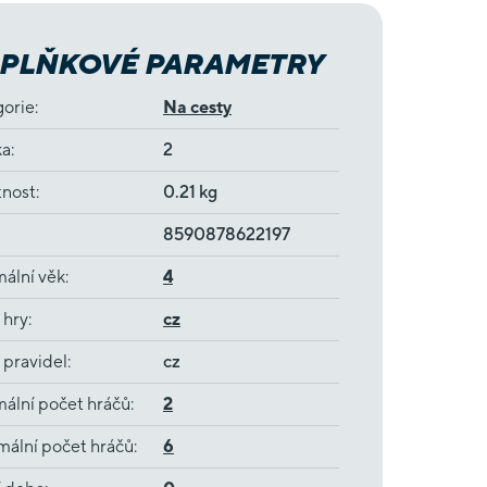
PLŇKOVÉ PARAMETRY
gorie
:
Na cesty
ka
:
2
nost
:
0.21 kg
8590878622197
ální věk
:
4
 hry
:
cz
 pravidel
:
cz
ální počet hráčů
:
2
ální počet hráčů
:
6