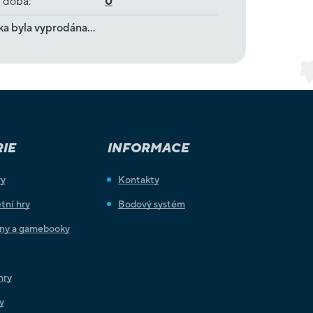
í doba
:
0
ka byla vyprodána…
IE
INFORMACE
ry
Kontakty
tní hry
Bodový systém
iny a gamebooky
hry
y