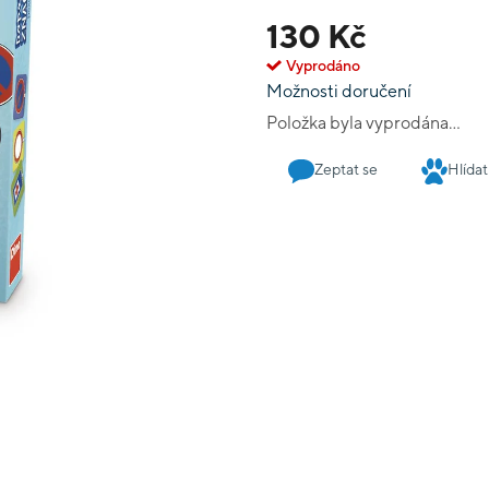
značka je podrobně vysvě
130 Kč
Vyprodáno
Možnosti doručení
Položka byla vyprodána…
Zeptat se
Hlídat