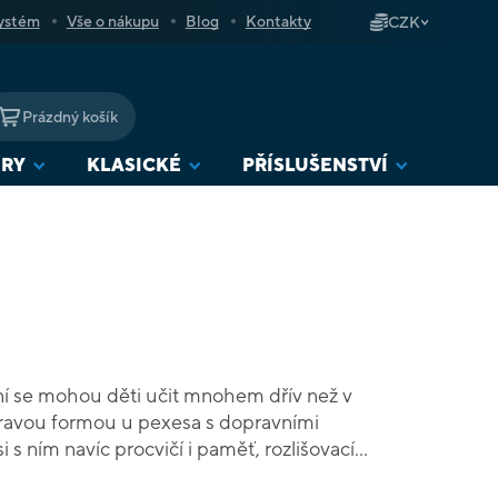
ystém
Vše o nákupu
Blog
Kontakty
CZK
Prázdný košík
NÁKUPNÍ
KOŠÍK
URY
KLASICKÉ
PŘÍSLUŠENSTVÍ
í se mohou děti učit mnohem dřív než v
ravou formou u pexesa s dopravními
i s ním navíc procvičí i paměť, rozlišovací
se také naučí udržet chvíli pozornost. Každá