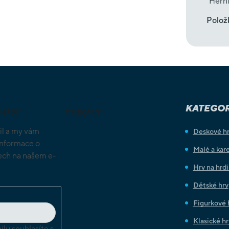
Hern
Polož
KATEGOR
letter
Instagram
il a my vám
Deskové h
informace o
Malé a kare
ch na našem e-
Hry na hrd
Dětské hry
Figurkové 
Klasické hr
lu souhlasíte s