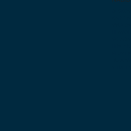
DESKOV
KARETN
VÝUKOV
HLAVO
SKLÁDA
HRY PR
NEJMEN
BUDOVA
STRATE