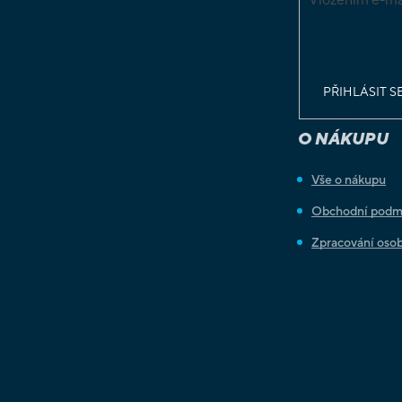
podmínkami o
osobních údaj
PŘIHLÁSIT S
O NÁKUPU
Vše o nákupu
Obchodní podm
Zpracování osob