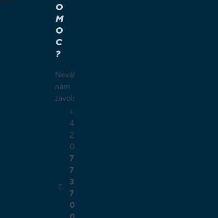
O
M
É A
O
Í HRY
C
É HRY
?
LAMY
ČKY
Neváhejte
O
nám
ŠÍ
zavolat.
TELSKÉ
+
GIE
4
2
0
7
7
3
7
0
0