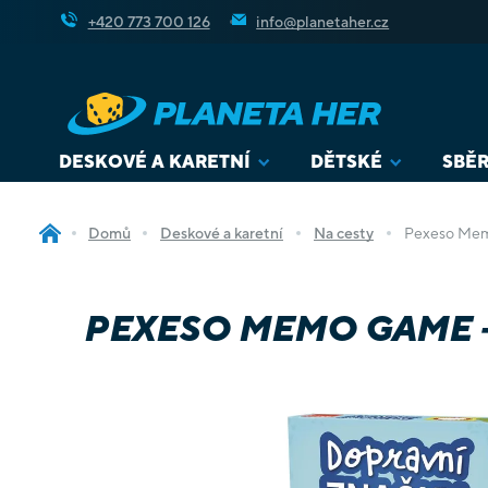
Přejít
+420 773 700 126
info@planetaher.cz
na
obsah
DESKOVÉ A KARETNÍ
DĚTSKÉ
SBĚR
Domů
Deskové a karetní
Na cesty
Pexeso Mem
PEXESO MEMO GAME 