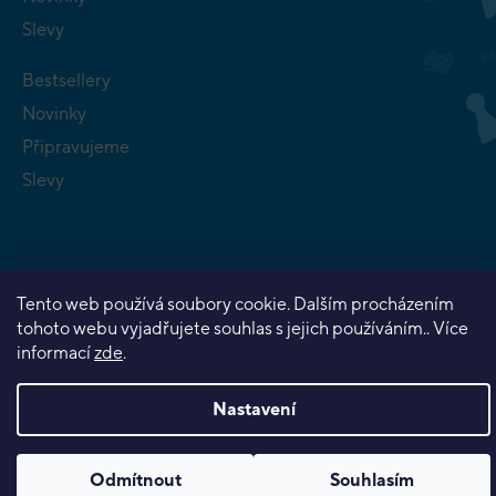
Slevy
Bestsellery
Novinky
Připravujeme
Slevy
Tento web používá soubory cookie. Dalším procházením
Copyright 2026
Planeta her
. Všechna práva vyhrazena.
tohoto webu vyjadřujete souhlas s jejich používáním.. Více
Vytvořil Shoptet Premium
informací
zde
.
Nastavení
Odmítnout
Souhlasím