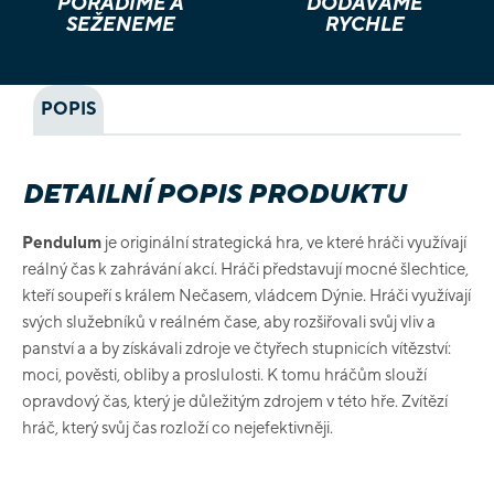
PORADÍME A
DODÁVÁME
SEŽENEME
RYCHLE
POPIS
DETAILNÍ POPIS PRODUKTU
Pendulum
je originální strategická hra, ve které hráči využívají
reálný čas k zahrávání akcí. Hráči představují mocné šlechtice,
kteří soupeří s králem Nečasem, vládcem Dýnie. Hráči využívají
svých služebníků v reálném čase, aby rozšiřovali svůj vliv a
panství a a by získávali zdroje ve čtyřech stupnicích vítězství:
moci, pověsti, obliby a proslulosti. K tomu hráčům slouží
opravdový čas, který je důležitým zdrojem v této hře. Zvítězí
hráč, který svůj čas rozloží co nejefektivněji.