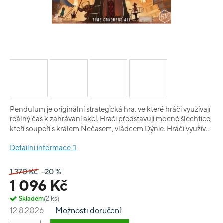
Pendulum je originální strategická hra, ve které hráči využívají
reálný čas k zahrávání akcí. Hráči představují mocné šlechtice,
kteří soupeří s králem Nečasem, vládcem Dýnie. Hráči využívají
svých služebníků v reálném čase, aby rozšiřovali svůj vliv a
Detailní informace
panství a a by získávali zdroje ve čtyřech stupnicích vítězství:
moci, pověsti, obliby a proslulosti. K tomu hráčům slouží
opravdový čas, který je důležitým zdrojem v této hře. Zvítězí
1 370 Kč
–20 %
hráč, který svůj čas rozloží co nejefektivněji.
1 096 Kč
Skladem
(2 ks)
12.8.2026
Možnosti doručení