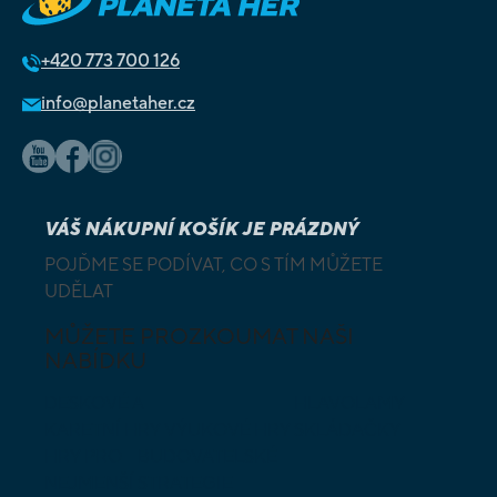
+420
773 700 126
info@planetaher.cz
VÁŠ NÁKUPNÍ KOŠÍK JE PRÁZDNÝ
POJĎME SE PODÍVAT, CO S TÍM MŮŽETE
UDĚLAT
MŮŽETE PROZKOUMAT NAŠI
NABÍDKU
DESKOVÉ A
HLAVOLAMY
KARETNÍ HRY
VÝUKOVÉ HRY
SKLÁDAČKY
HRY PRO
BUDOVATELSKÉ
NEJMENŠÍ
STRATEGIE