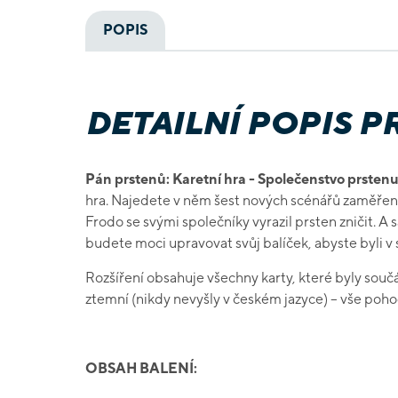
POPIS
DETAILNÍ POPIS 
Pán prstenů: Karetní hra - Společenstvo prsten
hra. Najedete v něm šest nových scénářů zaměřenýc
Frodo se svými společníky vyrazil prsten zničit. A
budete moci upravovat svůj balíček, abyste byli v 
Rozšíření obsahuje všechny karty, které byly součás
ztemní (nikdy nevyšly v českém jazyce) – vše poho
OBSAH BALENÍ: