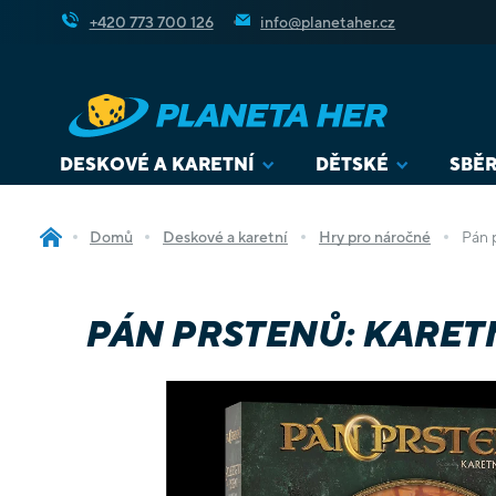
Přejít
+420 773 700 126
info@planetaher.cz
na
obsah
DESKOVÉ A KARETNÍ
DĚTSKÉ
SBĚR
Domů
Deskové a karetní
Hry pro náročné
Pán 
PÁN PRSTENŮ: KARET