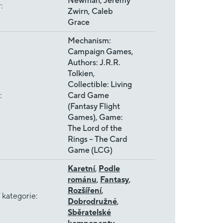
Newman, Jeremy
r
:
Zwirn, Caleb
Grace
Mechanism:
Campaign Games,
Authors: J.R.R.
Tolkien,
Collectible: Living
:
Card Game
(Fantasy Flight
Games), Game:
The Lord of the
Rings – The Card
Game (LCG)
Karetní
,
Podle
románu
,
Fantasy
,
Rozšíření
,
 kategorie
:
Dobrodružné
,
Sběratelské