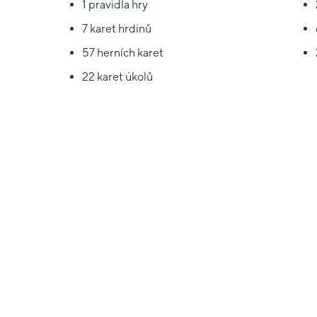
1 pravidla hry
7 karet hrdinů
57 herních karet
22 karet úkolů