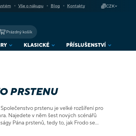
ystém
Vše o nákupu
Blog
Kontakty
CZK
Prázdný košík
NÁKUPNÍ
KOŠÍK
URY
KLASICKÉ
PŘÍSLUŠENSTVÍ
VO PRSTENU
 Společenstvo prstenu je velké rozšíření pro
 hra. Najedete v něm šest nových scénářů
ságy Pána prstenů, tedy to, jak Frodo se
rsten zničit. A samozřejmě také více než 50