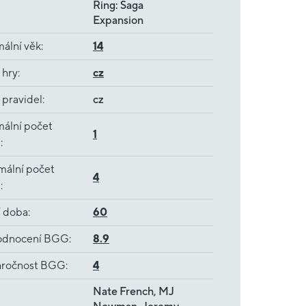
Ring: Saga
Expansion
ální věk
:
14
 hry
:
cz
 pravidel
:
cz
ální počet
1
ů
:
mální počet
4
ů
:
í doba
:
60
dnocení BGG
:
8.9
ročnost BGG
:
4
Nate French, MJ