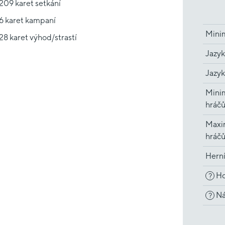
209 karet setkání
6 karet kampaní
Minim
28 karet výhod/strastí
Jazyk
Jazyk
Minim
hráč
Maxi
hráč
Hern
Ho
?
Ná
?