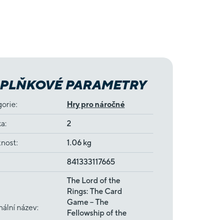
PLŇKOVÉ PARAMETRY
gorie
:
Hry pro náročné
ka
:
2
nost
:
1.06 kg
841333117665
The Lord of the
Rings: The Card
Game – The
nální název
:
Fellowship of the