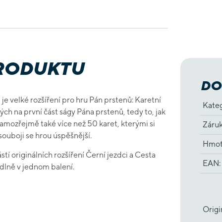
PRODUKTU
DO
u
je velké rozšíření pro hru Pán prstenů: Karetní
Kate
h na první část ságy Pána prstenů, tedy to, jak
 samozřejmě také více než 50 karet, kterými si
Záru
souboji se hrou úspěšnější.
Hmot
tí originálních rozšíření Černí jezdci a Cesta
EAN
:
dlně v jednom balení.
Origi