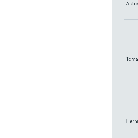
Auto
Téma
Herní