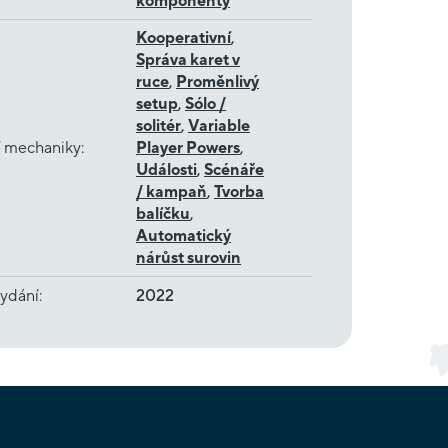
komponenty
Kooperativní
,
Správa karet v
ruce
,
Proměnlivý
setup
,
Sólo /
solitér
,
Variable
í mechaniky
:
Player Powers
,
Události
,
Scénáře
/ kampaň
,
Tvorba
balíčku
,
Automatický
nárůst surovin
ydání
:
2022