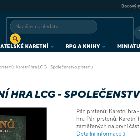
Bodový s
ATELSKÉ KARETNÍ
RPG A KNIHY
MINIAT
prstenů: Karetní hra LCG - Společenstvo prstenu
NÍ HRA LCG - SPOLEČENST
Pán prstenů: Karetní hra -
hru Pán prstenů: Karetní
zaměřených na první část 
svými společníky vyrazil p
Detailní informace